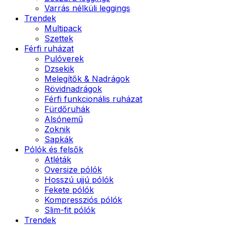
Varrás nélküli leggings
Trendek
Multipack
Szettek
Férfi ruházat
Pulóverek
Dzsekik
Melegítők & Nadrágok
Rövidnadrágok
Férfi funkcionális ruházat
Fürdőruhák
Alsónemű
Zoknik
Sapkák
Pólók és felsők
Atléták
Oversize pólók
Hosszú ujjú pólók
Fekete pólók
Kompressziós pólók
Slim-fit pólók
Trendek