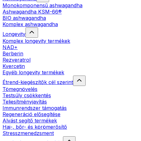
Monokomponensű ashwagandha
Ashwagandha KSM-66®
BIO ashwagandha
Komplex ashwagandha
Longevity
Komplex longevity termékek
NAD+
Berberin
Rezveratrol
Kvercetin
Egyéb longevity termékek
Étrend-kiegészítők cél szerint
Tömegnövelés
Testsúly csökkentés
Teljesítményjavítás
Immunrendszer támogatás
Regeneráció elősegítése
Alvást segítő termékek
Haj-, bőr- és körömerősítő
Stresszmenedzsment