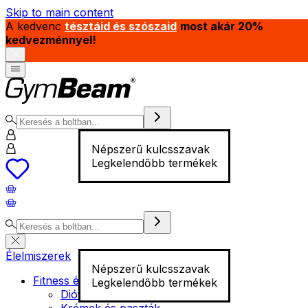
Skip to main content
A kedvenc
tésztáid és szószaid
most akár 20%
kedvezménnyel!
Népszerű kulcsszavak
Legkelendőbb termékek
Élelmiszerek
Népszerű kulcsszavak
Fitness élelmiszer
Legkelendőbb termékek
Diófélék
Krémek és paszták