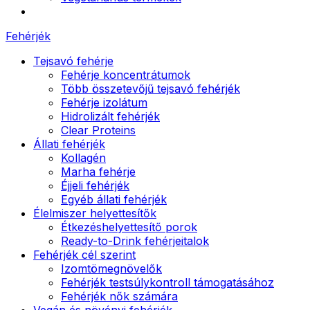
Fehérjék
Tejsavó fehérje
Fehérje koncentrátumok
Több összetevőjű tejsavó fehérjék
Fehérje izolátum
Hidrolizált fehérjék
Clear Proteins
Állati fehérjék
Kollagén
Marha fehérje
Éjjeli fehérjék
Egyéb állati fehérjék
Élelmiszer helyettesítők
Étkezéshelyettesítő porok
Ready-to-Drink fehérjeitalok
Fehérjék cél szerint
Izomtömegnövelők
Fehérjék testsúlykontroll támogatásához
Fehérjék nők számára
Vegán és növényi fehérjék