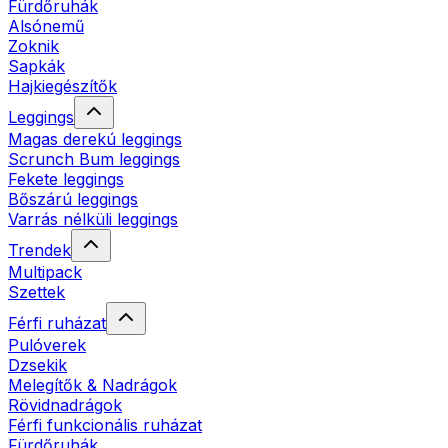
Fürdőruhák
Alsónemű
Zoknik
Sapkák
Hajkiegészítők
Leggings
Magas derekú leggings
Scrunch Bum leggings
Fekete leggings
Bőszárú leggings
Varrás nélküli leggings
Trendek
Multipack
Szettek
Férfi ruházat
Pulóverek
Dzsekik
Melegítők & Nadrágok
Rövidnadrágok
Férfi funkcionális ruházat
Fürdőruhák