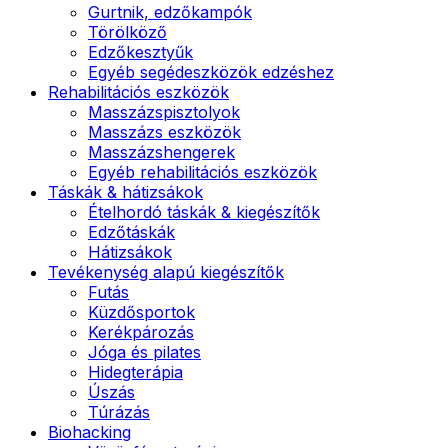
Gurtnik, edzőkampók
Törölköző
Edzőkesztyűk
Egyéb segédeszközök edzéshez
Rehabilitációs eszközök
Masszázspisztolyok
Masszázs eszközök
Masszázshengerek
Egyéb rehabilitációs eszközök
Táskák & hátizsákok
Ételhordó táskák & kiegészítők
Edzőtáskák
Hátizsákok
Tevékenység alapú kiegészítők
Futás
Küzdősportok
Kerékpározás
Jóga és pilates
Hidegterápia
Úszás
Túrázás
Biohacking