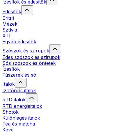
Ízesítők és édesítők
Édesítők
Eritrit
Mézek
Sztívia
Xilit
Egyéb édesítők
Szószok és szirupok
Édes szószok és szirupok
Sós szószok és öntetek
Ízesítők
Fűszerek és só
Italok
Izotóniás italok
RTD italok
RTD energiaitalok
Shotok
Különleges italok
Tea és matcha
Kávé