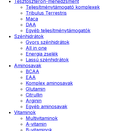
Tesztoszteron-menedzsment
Teljesítménytámogató komplexek
Tribulus Terrestris
Maca
DAA
Egyéb teljesítménytámogatók
Szénhidrátok
Gyors szénhidrátok
All in one
Energia zselék
Lassú szénhidrátok
Aminosavak
BCAA
EAA
Komplex aminosavak
Glutamin
Citrullin
Arginin
Egyéb aminosavak
Vitaminok
Multivitaminok
A-vitamin
B-vitaminok