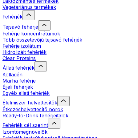
Laktózmentes termékek
Vegetáriánus termékek
Fehérjék
Tejsavó fehérje
Fehérje koncentrátumok
Több összetevőjű tejsavó fehérjék
Fehérje izolátum
Hidrolizált fehérjék
Clear Proteins
Állati fehérjék
Kollagén
Marha fehérje
Éjjeli fehérjék
Egyéb állati fehérjék
Élelmiszer helyettesítők
Étkezéshelyettesítő porok
Ready-to-Drink fehérjeitalok
Fehérjék cél szerint
Izomtömegnövelők