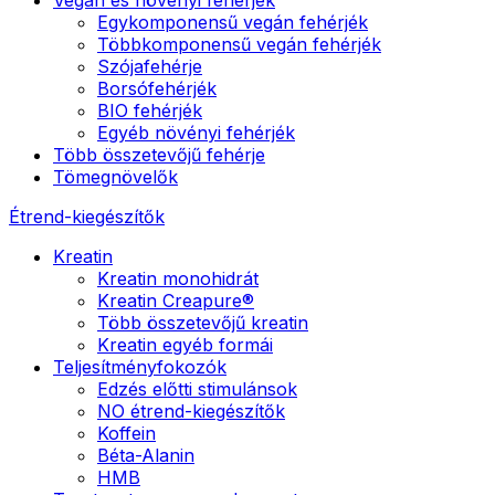
Egykomponensű vegán fehérjék
Többkomponensű vegán fehérjék
Szójafehérje
Borsófehérjék
BIO fehérjék
Egyéb növényi fehérjék
Több összetevőjű fehérje
Tömegnövelők
Étrend-kiegészítők
Kreatin
Kreatin monohidrát
Kreatin Creapure®
Több összetevőjű kreatin
Kreatin egyéb formái
Teljesítményfokozók
Edzés előtti stimulánsok
NO étrend-kiegészítők
Koffein
Béta-Alanin
HMB