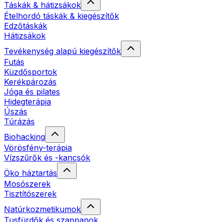
Táskák & hátizsákok
Ételhordó táskák & kiegészítők
Edzőtáskák
Hátizsákok
Tevékenység alapú kiegészítők
Futás
Küzdősportok
Kerékpározás
Jóga és pilates
Hidegterápia
Úszás
Túrázás
Biohacking
Vörösfény-terápia
Vízszűrők és -kancsók
Öko háztartás
Mosószerek
Tisztítószerek
Natúrkozmetikumok
Tusfürdők és szappanok