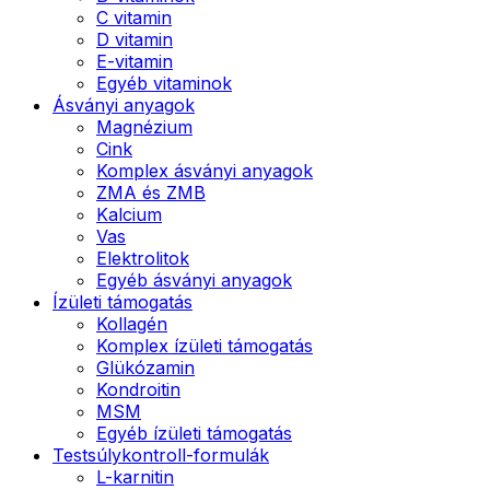
C vitamin
D vitamin
E-vitamin
Egyéb vitaminok
Ásványi anyagok
Magnézium
Cink
Komplex ásványi anyagok
ZMA és ZMB
Kalcium
Vas
Elektrolitok
Egyéb ásványi anyagok
Ízületi támogatás
Kollagén
Komplex ízületi támogatás
Glükózamin
Kondroitin
MSM
Egyéb ízületi támogatás
Testsúlykontroll-formulák
L-karnitin