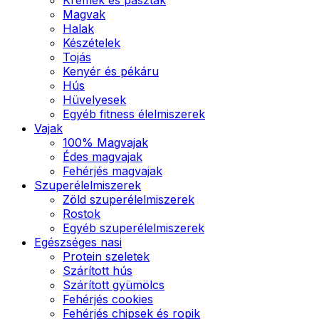
Magvak
Halak
Készételek
Tojás
Kenyér és pékáru
Hús
Hüvelyesek
Egyéb fitness élelmiszerek
Vajak
100% Magvajak
Édes magvajak
Fehérjés magvajak
Szuperélelmiszerek
Zöld szuperélelmiszerek
Rostok
Egyéb szuperélelmiszerek
Egészséges nasi
Protein szeletek
Szárított hús
Szárított gyümölcs
Fehérjés cookies
Fehérjés chipsek és ropik