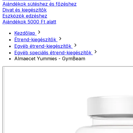
Ajándékok sütéshez és főzéshez
Divat és kiegészítők
Eszközök edzéshez
Ajándékok 5000 Ft alatt
Kezdőlap
Étrend-kiegészítők
Egyéb étrend-kiegészítők
Egyéb speciális étrend-kiegészítők
Almaecet Yummies - GymBeam