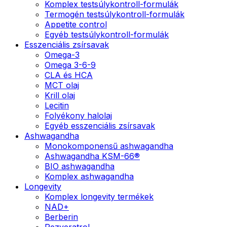
Komplex testsúlykontroll-formulák
Termogén testsúlykontroll-formulák
Appetite control
Egyéb testsúlykontroll-formulák
Esszenciális zsírsavak
Omega-3
Omega 3-6-9
CLA és HCA
MCT olaj
Krill olaj
Lecitin
Folyékony halolaj
Egyéb esszenciális zsírsavak
Ashwagandha
Monokomponensű ashwagandha
Ashwagandha KSM-66®
BIO ashwagandha
Komplex ashwagandha
Longevity
Komplex longevity termékek
NAD+
Berberin
Rezveratrol