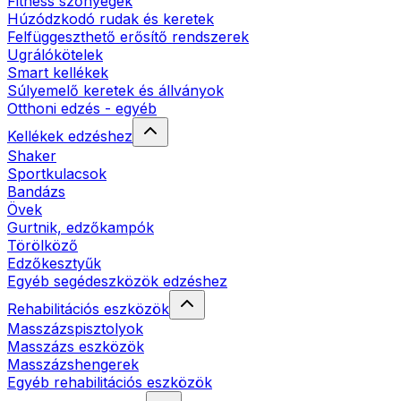
Fitness szőnyegek
Húzódzkodó rudak és keretek
Felfüggeszthető erősítő rendszerek
Ugrálókötelek
Smart kellékek
Súlyemelő keretek és állványok
Otthoni edzés - egyéb
Kellékek edzéshez
Shaker
Sportkulacsok
Bandázs
Övek
Gurtnik, edzőkampók
Törölköző
Edzőkesztyűk
Egyéb segédeszközök edzéshez
Rehabilitációs eszközök
Masszázspisztolyok
Masszázs eszközök
Masszázshengerek
Egyéb rehabilitációs eszközök