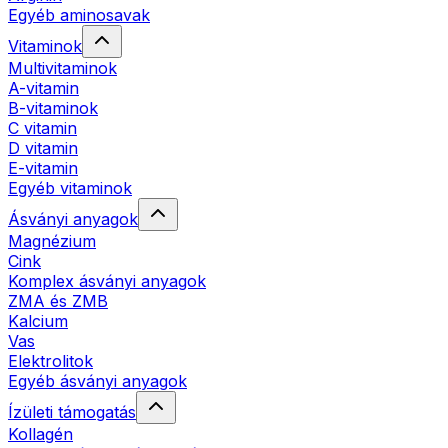
Egyéb aminosavak
Vitaminok
Multivitaminok
A-vitamin
B-vitaminok
C vitamin
D vitamin
E-vitamin
Egyéb vitaminok
Ásványi anyagok
Magnézium
Cink
Komplex ásványi anyagok
ZMA és ZMB
Kalcium
Vas
Elektrolitok
Egyéb ásványi anyagok
Ízületi támogatás
Kollagén