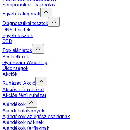
Samponok és hajápolás
Egyéb kategóriák
Diagnosztikai tesztek
DNS-tesztek
Egyéb tesztek
CBD
Top ajánlatok
Bestsellerek
GymBeam Webshop
Újdonságok
Akciók
Ruházati Akció
Akciós női ruházat
Akciós férfi ruházat
Ajándékok
Ajándékutalványok
Ajándékok az egész családnak
Ajándékok nőknek
Ajándékok férfiaknak