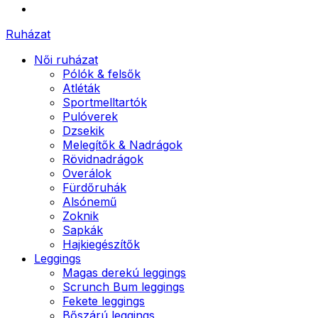
Ruházat
Női ruházat
Pólók & felsők
Atléták
Sportmelltartók
Pulóverek
Dzsekik
Melegítők & Nadrágok
Rövidnadrágok
Overálok
Fürdőruhák
Alsónemű
Zoknik
Sapkák
Hajkiegészítők
Leggings
Magas derekú leggings
Scrunch Bum leggings
Fekete leggings
Bőszárú leggings