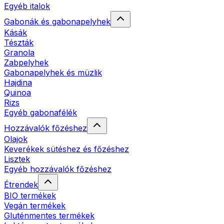
Egyéb italok
Gabonák és gabonapelyhek
Kásák
Tészták
Granola
Zabpelyhek
Gabonapelyhek és müzlik
Hajdina
Quinoa
Rizs
Egyéb gabonafélék
Hozzávalók főzéshez
Olajok
Keverékek sütéshez és főzéshez
Lisztek
Egyéb hozzávalók főzéshez
Étrendek
BIO termékek
Vegán termékek
Gluténmentes termékek