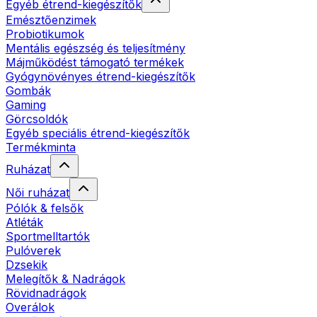
Egyéb étrend-kiegészítők
Emésztőenzimek
Probiotikumok
Mentális egészség és teljesítmény
Májműködést támogató termékek
Gyógynövényes étrend-kiegészítők
Gombák
Gaming
Görcsoldók
Egyéb speciális étrend-kiegészítők
Termékminta
Ruházat
Női ruházat
Pólók & felsők
Atléták
Sportmelltartók
Pulóverek
Dzsekik
Melegítők & Nadrágok
Rövidnadrágok
Overálok