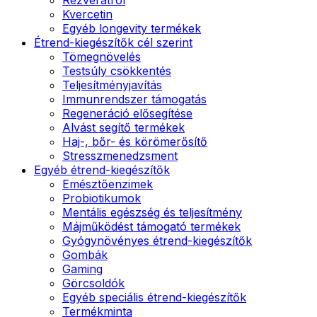
Kvercetin
Egyéb longevity termékek
Étrend-kiegészítők cél szerint
Tömegnövelés
Testsúly csökkentés
Teljesítményjavítás
Immunrendszer támogatás
Regeneráció elősegítése
Alvást segítő termékek
Haj-, bőr- és körömerősítő
Stresszmenedzsment
Egyéb étrend-kiegészítők
Emésztőenzimek
Probiotikumok
Mentális egészség és teljesítmény
Májműködést támogató termékek
Gyógynövényes étrend-kiegészítők
Gombák
Gaming
Görcsoldók
Egyéb speciális étrend-kiegészítők
Termékminta