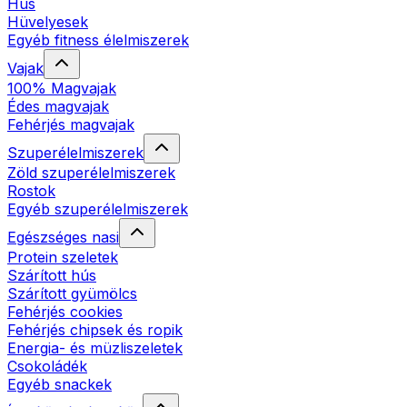
Hús
Hüvelyesek
Egyéb fitness élelmiszerek
Vajak
100% Magvajak
Édes magvajak
Fehérjés magvajak
Szuperélelmiszerek
Zöld szuperélelmiszerek
Rostok
Egyéb szuperélelmiszerek
Egészséges nasi
Protein szeletek
Szárított hús
Szárított gyümölcs
Fehérjés cookies
Fehérjés chipsek és ropik
Energia- és müzliszeletek
Csokoládék
Egyéb snackek