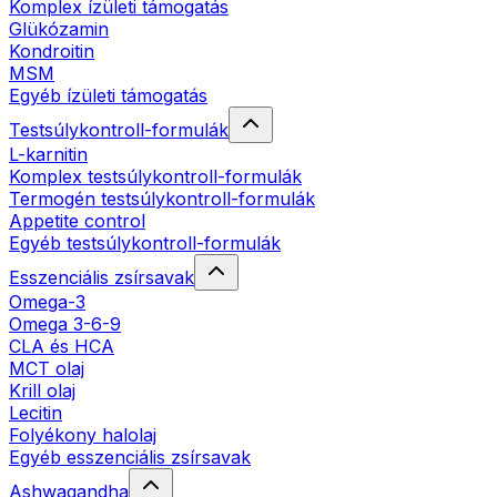
Komplex ízületi támogatás
Glükózamin
Kondroitin
MSM
Egyéb ízületi támogatás
Testsúlykontroll-formulák
L-karnitin
Komplex testsúlykontroll-formulák
Termogén testsúlykontroll-formulák
Appetite control
Egyéb testsúlykontroll-formulák
Esszenciális zsírsavak
Omega-3
Omega 3-6-9
CLA és HCA
MCT olaj
Krill olaj
Lecitin
Folyékony halolaj
Egyéb esszenciális zsírsavak
Ashwagandha