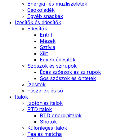
Energia- és müzliszeletek
Csokoládék
Egyéb snackek
Ízesítők és édesítők
Édesítők
Eritrit
Mézek
Sztívia
Xilit
Egyéb édesítők
Szószok és szirupok
Édes szószok és szirupok
Sós szószok és öntetek
Ízesítők
Fűszerek és só
Italok
Izotóniás italok
RTD italok
RTD energiaitalok
Shotok
Különleges italok
Tea és matcha