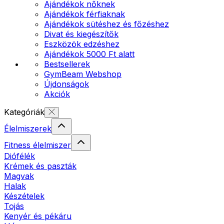
Ajándékok nőknek
Ajándékok férfiaknak
Ajándékok sütéshez és főzéshez
Divat és kiegészítők
Eszközök edzéshez
Ajándékok 5000 Ft alatt
Bestsellerek
GymBeam Webshop
Újdonságok
Akciók
Kategóriák
Élelmiszerek
Fitness élelmiszer
Diófélék
Krémek és paszták
Magvak
Halak
Készételek
Tojás
Kenyér és pékáru