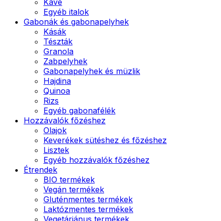
Kávé
Egyéb italok
Gabonák és gabonapelyhek
Kásák
Tészták
Granola
Zabpelyhek
Gabonapelyhek és müzlik
Hajdina
Quinoa
Rizs
Egyéb gabonafélék
Hozzávalók főzéshez
Olajok
Keverékek sütéshez és főzéshez
Lisztek
Egyéb hozzávalók főzéshez
Étrendek
BIO termékek
Vegán termékek
Gluténmentes termékek
Laktózmentes termékek
Vegetáriánus termékek