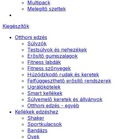
Multipack
Melegítő szettek
Kiegészítők
Otthoni edzés
Súlyzók
Testsúlyok és nehezékek
Erősítő gumiszalagok
Fitness labdák
Fitness szőnyegek
Húzódzkodó rudak és keretek
Felfüggeszthető erősítő rendszerek
Ugrálókötelek
Smart kellékek
Súlyemelő keretek és állványok
Otthoni edzés - egyéb
Kellékek edzéshez
Shaker
Sportkulacsok
Bandázs
Övek