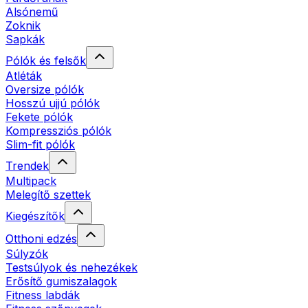
Alsónemű
Zoknik
Sapkák
Pólók és felsők
Atléták
Oversize pólók
Hosszú ujjú pólók
Fekete pólók
Kompressziós pólók
Slim-fit pólók
Trendek
Multipack
Melegítő szettek
Kiegészítők
Otthoni edzés
Súlyzók
Testsúlyok és nehezékek
Erősítő gumiszalagok
Fitness labdák