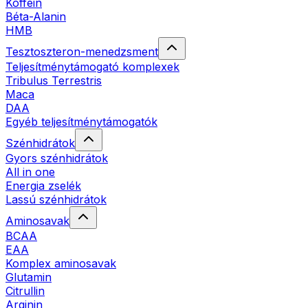
Koffein
Béta-Alanin
HMB
Tesztoszteron-menedzsment
Teljesítménytámogató komplexek
Tribulus Terrestris
Maca
DAA
Egyéb teljesítménytámogatók
Szénhidrátok
Gyors szénhidrátok
All in one
Energia zselék
Lassú szénhidrátok
Aminosavak
BCAA
EAA
Komplex aminosavak
Glutamin
Citrullin
Arginin