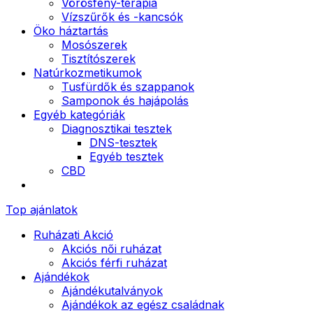
Vörösfény-terápia
Vízszűrők és -kancsók
Öko háztartás
Mosószerek
Tisztítószerek
Natúrkozmetikumok
Tusfürdők és szappanok
Samponok és hajápolás
Egyéb kategóriák
Diagnosztikai tesztek
DNS-tesztek
Egyéb tesztek
CBD
Top ajánlatok
Ruházati Akció
Akciós női ruházat
Akciós férfi ruházat
Ajándékok
Ajándékutalványok
Ajándékok az egész családnak