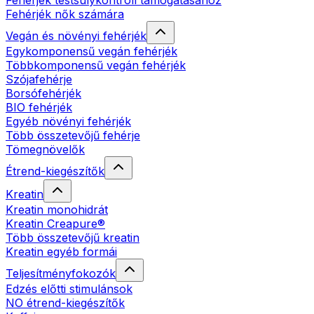
Fehérjék testsúlykontroll támogatásához
Fehérjék nők számára
Vegán és növényi fehérjék
Egykomponensű vegán fehérjék
Többkomponensű vegán fehérjék
Szójafehérje
Borsófehérjék
BIO fehérjék
Egyéb növényi fehérjék
Több összetevőjű fehérje
Tömegnövelők
Étrend-kiegészítők
Kreatin
Kreatin monohidrát
Kreatin Creapure®
Több összetevőjű kreatin
Kreatin egyéb formái
Teljesítményfokozók
Edzés előtti stimulánsok
NO étrend-kiegészítők