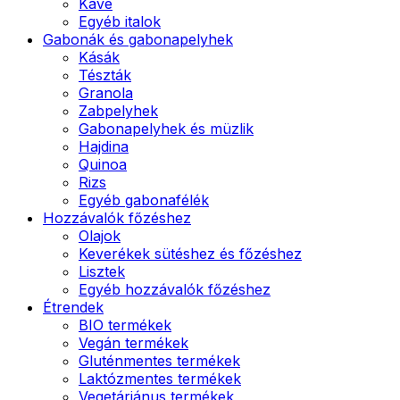
Kávé
Egyéb italok
Gabonák és gabonapelyhek
Kásák
Tészták
Granola
Zabpelyhek
Gabonapelyhek és müzlik
Hajdina
Quinoa
Rizs
Egyéb gabonafélék
Hozzávalók főzéshez
Olajok
Keverékek sütéshez és főzéshez
Lisztek
Egyéb hozzávalók főzéshez
Étrendek
BIO termékek
Vegán termékek
Gluténmentes termékek
Laktózmentes termékek
Vegetáriánus termékek