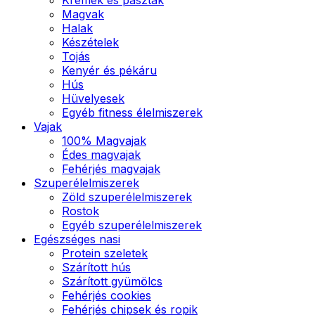
Magvak
Halak
Készételek
Tojás
Kenyér és pékáru
Hús
Hüvelyesek
Egyéb fitness élelmiszerek
Vajak
100% Magvajak
Édes magvajak
Fehérjés magvajak
Szuperélelmiszerek
Zöld szuperélelmiszerek
Rostok
Egyéb szuperélelmiszerek
Egészséges nasi
Protein szeletek
Szárított hús
Szárított gyümölcs
Fehérjés cookies
Fehérjés chipsek és ropik