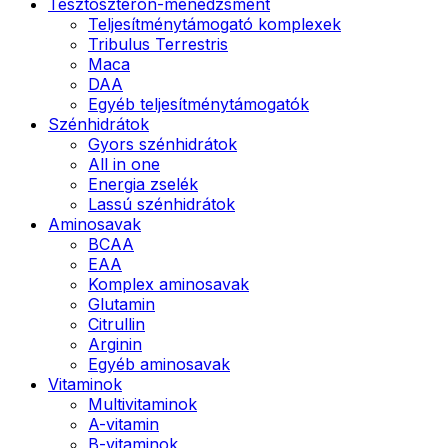
Tesztoszteron-menedzsment
Teljesítménytámogató komplexek
Tribulus Terrestris
Maca
DAA
Egyéb teljesítménytámogatók
Szénhidrátok
Gyors szénhidrátok
All in one
Energia zselék
Lassú szénhidrátok
Aminosavak
BCAA
EAA
Komplex aminosavak
Glutamin
Citrullin
Arginin
Egyéb aminosavak
Vitaminok
Multivitaminok
A-vitamin
B-vitaminok