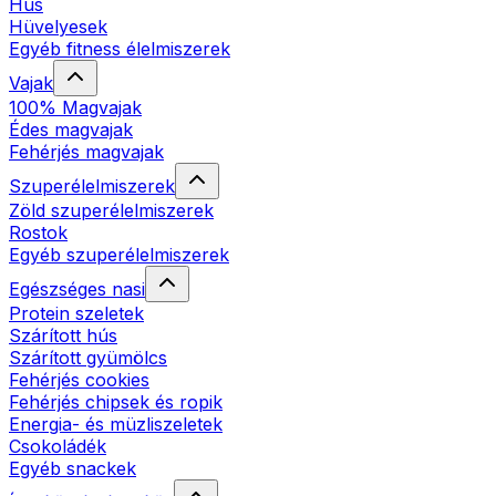
Hús
Hüvelyesek
Egyéb fitness élelmiszerek
Vajak
100% Magvajak
Édes magvajak
Fehérjés magvajak
Szuperélelmiszerek
Zöld szuperélelmiszerek
Rostok
Egyéb szuperélelmiszerek
Egészséges nasi
Protein szeletek
Szárított hús
Szárított gyümölcs
Fehérjés cookies
Fehérjés chipsek és ropik
Energia- és müzliszeletek
Csokoládék
Egyéb snackek