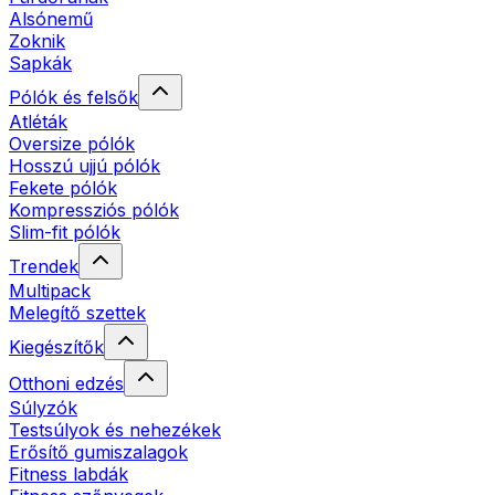
Alsónemű
Zoknik
Sapkák
Pólók és felsők
Atléták
Oversize pólók
Hosszú ujjú pólók
Fekete pólók
Kompressziós pólók
Slim-fit pólók
Trendek
Multipack
Melegítő szettek
Kiegészítők
Otthoni edzés
Súlyzók
Testsúlyok és nehezékek
Erősítő gumiszalagok
Fitness labdák