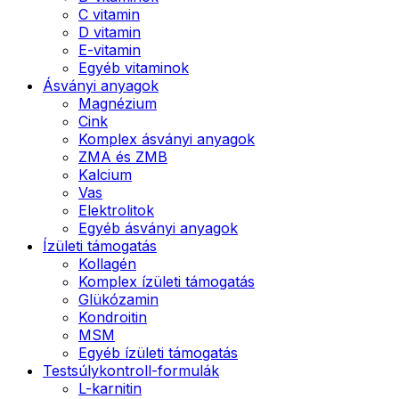
C vitamin
D vitamin
E-vitamin
Egyéb vitaminok
Ásványi anyagok
Magnézium
Cink
Komplex ásványi anyagok
ZMA és ZMB
Kalcium
Vas
Elektrolitok
Egyéb ásványi anyagok
Ízületi támogatás
Kollagén
Komplex ízületi támogatás
Glükózamin
Kondroitin
MSM
Egyéb ízületi támogatás
Testsúlykontroll-formulák
L-karnitin