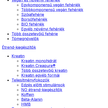
Egykomponensű vegán fehérjék
Többkomponensű vegán fehérjék
Szójafehérje
Borsófehérjék
BIO fehérjék
Egyéb növényi fehérjék
Több összetevőjű fehérje
Tömegnövelők
Étrend-kiegészítők
Kreatin
Kreatin monohidrát
Kreatin Creapure®
Több összetevőjű kreatin
Kreatin egyéb formái
Teljesítményfokozók
Edzés előtti stimulánsok
NO étrend-kiegészítők
Koffein
Béta-Alanin
HMB