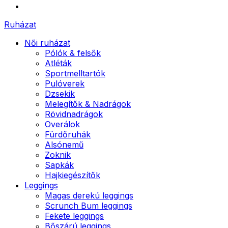
Ruházat
Női ruházat
Pólók & felsők
Atléták
Sportmelltartók
Pulóverek
Dzsekik
Melegítők & Nadrágok
Rövidnadrágok
Overálok
Fürdőruhák
Alsónemű
Zoknik
Sapkák
Hajkiegészítők
Leggings
Magas derekú leggings
Scrunch Bum leggings
Fekete leggings
Bőszárú leggings