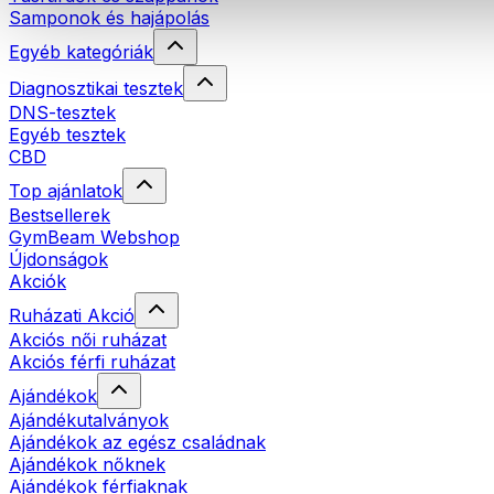
Samponok és hajápolás
Egyéb kategóriák
Diagnosztikai tesztek
DNS-tesztek
Egyéb tesztek
CBD
Top ajánlatok
Bestsellerek
GymBeam Webshop
Újdonságok
Akciók
Ruházati Akció
Akciós női ruházat
Akciós férfi ruházat
Ajándékok
Ajándékutalványok
Ajándékok az egész családnak
Ajándékok nőknek
Ajándékok férfiaknak