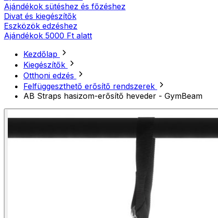
Ajándékok sütéshez és főzéshez
Divat és kiegészítők
Eszközök edzéshez
Ajándékok 5000 Ft alatt
Kezdőlap
Kiegészítők
Otthoni edzés
Felfüggeszthető erősítő rendszerek
AB Straps hasizom-erősítő heveder - GymBeam