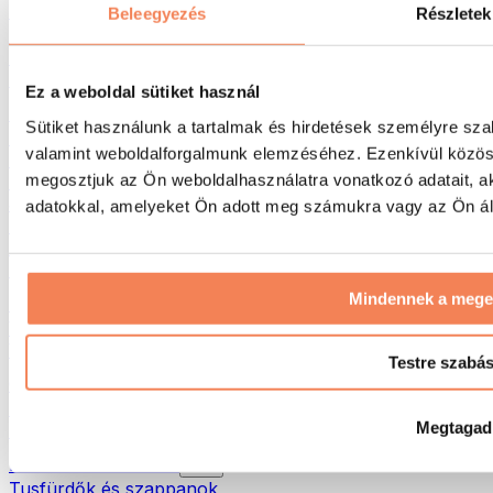
Táskák & hátizsákok
Beleegyezés
Részletek
Ételhordó táskák & kiegészítők
Edzőtáskák
Hátizsákok
Ez a weboldal sütiket használ
Tevékenység alapú kiegészítők
Sütiket használunk a tartalmak és hirdetések személyre sza
Futás
valamint weboldalforgalmunk elemzéséhez. Ezenkívül közöss
Küzdősportok
megosztjuk az Ön weboldalhasználatra vonatkozó adatait, a
Kerékpározás
Jóga és pilates
adatokkal, amelyeket Ön adott meg számukra vagy az Ön álta
Hidegterápia
Úszás
Túrázás
Mindennek a meg
Biohacking
Vörösfény-terápia
Vízszűrők és -kancsók
Testre szabá
Öko háztartás
Mosószerek
Megtagad
Tisztítószerek
Natúrkozmetikumok
Tusfürdők és szappanok