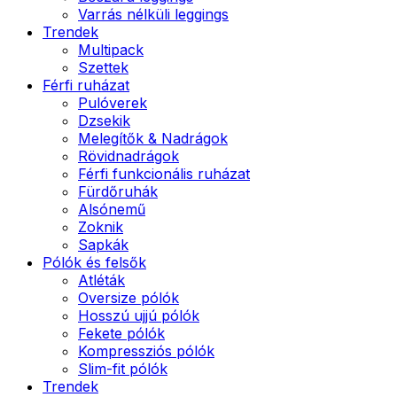
Varrás nélküli leggings
Trendek
Multipack
Szettek
Férfi ruházat
Pulóverek
Dzsekik
Melegítők & Nadrágok
Rövidnadrágok
Férfi funkcionális ruházat
Fürdőruhák
Alsónemű
Zoknik
Sapkák
Pólók és felsők
Atléták
Oversize pólók
Hosszú ujjú pólók
Fekete pólók
Kompressziós pólók
Slim-fit pólók
Trendek