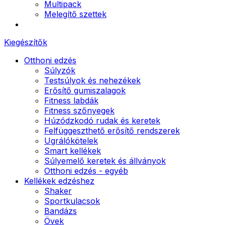
Multipack
Melegítő szettek
Kiegészítők
Otthoni edzés
Súlyzók
Testsúlyok és nehezékek
Erősítő gumiszalagok
Fitness labdák
Fitness szőnyegek
Húzódzkodó rudak és keretek
Felfüggeszthető erősítő rendszerek
Ugrálókötelek
Smart kellékek
Súlyemelő keretek és állványok
Otthoni edzés - egyéb
Kellékek edzéshez
Shaker
Sportkulacsok
Bandázs
Övek