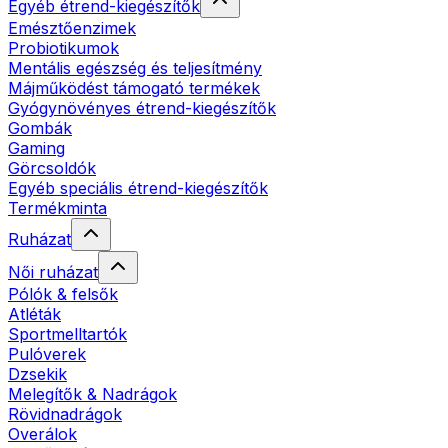
Egyéb étrend-kiegészítők
Emésztőenzimek
Probiotikumok
Mentális egészség és teljesítmény
Májműködést támogató termékek
Gyógynövényes étrend-kiegészítők
Gombák
Gaming
Görcsoldók
Egyéb speciális étrend-kiegészítők
Termékminta
Ruházat
Női ruházat
Pólók & felsők
Atléták
Sportmelltartók
Pulóverek
Dzsekik
Melegítők & Nadrágok
Rövidnadrágok
Overálok