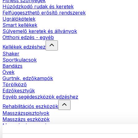
Fitness szőnyegek
Húzódzkodó rudak és keretek
Felfüggeszthető erősítő rendszerek
Ugrálókötelek
Smart kellékek
Súlyemelő keretek és állványok
Otthoni edzés - egyéb
Kellékek edzéshez
Shaker
Sportkulacsok
Bandázs
Övek
Gurtnik, edzőkampók
Törölköző
Edzőkesztyűk
Egyéb segédeszközök edzéshez
Rehabilitációs eszközök
Masszázspisztolyok
Masszázs eszközök
Masszázshengerek
Egyéb rehabilitációs eszközök