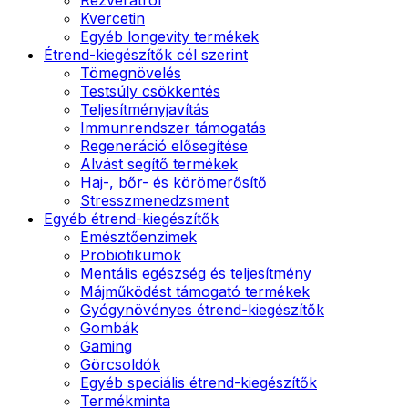
Kvercetin
Egyéb longevity termékek
Étrend-kiegészítők cél szerint
Tömegnövelés
Testsúly csökkentés
Teljesítményjavítás
Immunrendszer támogatás
Regeneráció elősegítése
Alvást segítő termékek
Haj-, bőr- és körömerősítő
Stresszmenedzsment
Egyéb étrend-kiegészítők
Emésztőenzimek
Probiotikumok
Mentális egészség és teljesítmény
Májműködést támogató termékek
Gyógynövényes étrend-kiegészítők
Gombák
Gaming
Görcsoldók
Egyéb speciális étrend-kiegészítők
Termékminta