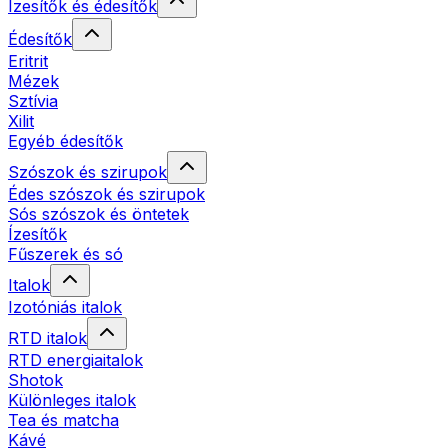
Ízesítők és édesítők
Édesítők
Eritrit
Mézek
Sztívia
Xilit
Egyéb édesítők
Szószok és szirupok
Édes szószok és szirupok
Sós szószok és öntetek
Ízesítők
Fűszerek és só
Italok
Izotóniás italok
RTD italok
RTD energiaitalok
Shotok
Különleges italok
Tea és matcha
Kávé