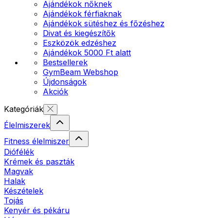
Ajándékok nőknek
Ajándékok férfiaknak
Ajándékok sütéshez és főzéshez
Divat és kiegészítők
Eszközök edzéshez
Ajándékok 5000 Ft alatt
Bestsellerek
GymBeam Webshop
Újdonságok
Akciók
Kategóriák
Élelmiszerek
Fitness élelmiszer
Diófélék
Krémek és paszták
Magvak
Halak
Készételek
Tojás
Kenyér és pékáru