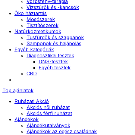
Vörösfény-terápia
Vízszűrők és -kancsók
Öko háztartás
Mosószerek
Tisztítószerek
Natúrkozmetikumok
Tusfürdők és szappanok
Samponok és hajápolás
Egyéb kategóriák
Diagnosztikai tesztek
DNS-tesztek
Egyéb tesztek
CBD
Top ajánlatok
Ruházati Akció
Akciós női ruházat
Akciós férfi ruházat
Ajándékok
Ajándékutalványok
Ajándékok az egész családnak