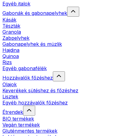
Egyéb italok
Gabonák és gabonapelyhek
Kásák
Tészták
Granola
Zabpelyhek
Gabonapelyhek és müzlik
Hajdina
Quinoa
Rizs
Egyéb gabonafélék
Hozzávalók főzéshez
Olajok
Keverékek sütéshez és főzéshez
Lisztek
Egyéb hozzávalók főzéshez
Étrendek
BIO termékek
Vegán termékek
Gluténmentes termékek