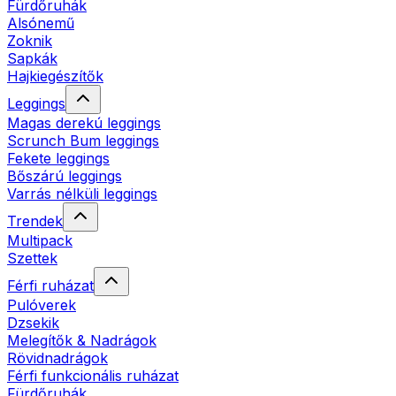
Fürdőruhák
Alsónemű
Zoknik
Sapkák
Hajkiegészítők
Leggings
Magas derekú leggings
Scrunch Bum leggings
Fekete leggings
Bőszárú leggings
Varrás nélküli leggings
Trendek
Multipack
Szettek
Férfi ruházat
Pulóverek
Dzsekik
Melegítők & Nadrágok
Rövidnadrágok
Férfi funkcionális ruházat
Fürdőruhák