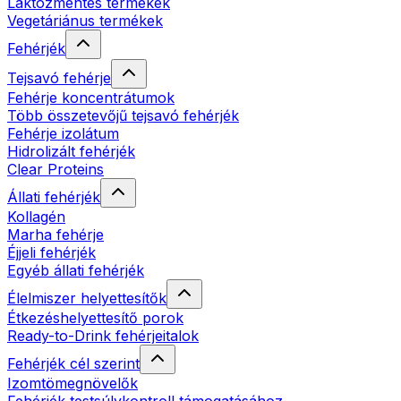
Laktózmentes termékek
Vegetáriánus termékek
Fehérjék
Tejsavó fehérje
Fehérje koncentrátumok
Több összetevőjű tejsavó fehérjék
Fehérje izolátum
Hidrolizált fehérjék
Clear Proteins
Állati fehérjék
Kollagén
Marha fehérje
Éjjeli fehérjék
Egyéb állati fehérjék
Élelmiszer helyettesítők
Étkezéshelyettesítő porok
Ready-to-Drink fehérjeitalok
Fehérjék cél szerint
Izomtömegnövelők