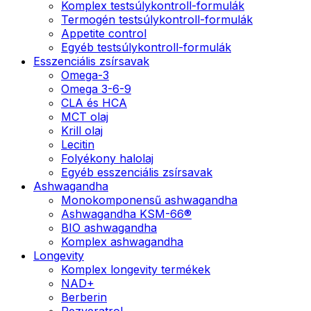
Komplex testsúlykontroll-formulák
Termogén testsúlykontroll-formulák
Appetite control
Egyéb testsúlykontroll-formulák
Esszenciális zsírsavak
Omega-3
Omega 3-6-9
CLA és HCA
MCT olaj
Krill olaj
Lecitin
Folyékony halolaj
Egyéb esszenciális zsírsavak
Ashwagandha
Monokomponensű ashwagandha
Ashwagandha KSM-66®
BIO ashwagandha
Komplex ashwagandha
Longevity
Komplex longevity termékek
NAD+
Berberin
Rezveratrol