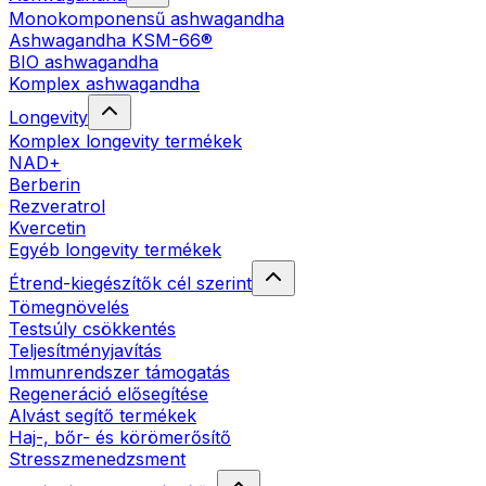
Monokomponensű ashwagandha
Ashwagandha KSM-66®
BIO ashwagandha
Komplex ashwagandha
Longevity
Komplex longevity termékek
NAD+
Berberin
Rezveratrol
Kvercetin
Egyéb longevity termékek
Étrend-kiegészítők cél szerint
Tömegnövelés
Testsúly csökkentés
Teljesítményjavítás
Immunrendszer támogatás
Regeneráció elősegítése
Alvást segítő termékek
Haj-, bőr- és körömerősítő
Stresszmenedzsment