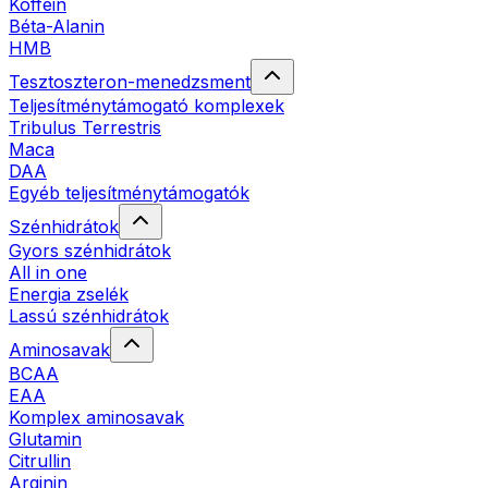
Koffein
Béta-Alanin
HMB
Tesztoszteron-menedzsment
Teljesítménytámogató komplexek
Tribulus Terrestris
Maca
DAA
Egyéb teljesítménytámogatók
Szénhidrátok
Gyors szénhidrátok
All in one
Energia zselék
Lassú szénhidrátok
Aminosavak
BCAA
EAA
Komplex aminosavak
Glutamin
Citrullin
Arginin