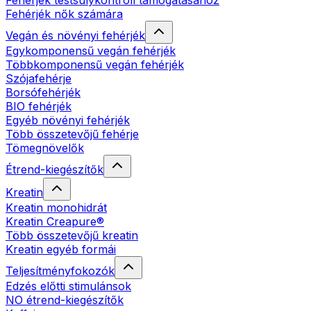
Fehérjék testsúlykontroll támogatásához
Fehérjék nők számára
Vegán és növényi fehérjék
Egykomponensű vegán fehérjék
Többkomponensű vegán fehérjék
Szójafehérje
Borsófehérjék
BIO fehérjék
Egyéb növényi fehérjék
Több összetevőjű fehérje
Tömegnövelők
Étrend-kiegészítők
Kreatin
Kreatin monohidrát
Kreatin Creapure®
Több összetevőjű kreatin
Kreatin egyéb formái
Teljesítményfokozók
Edzés előtti stimulánsok
NO étrend-kiegészítők