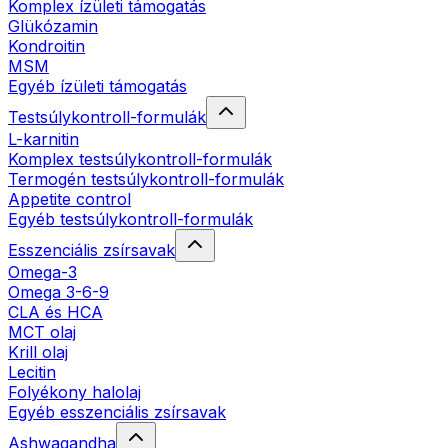
Komplex ízületi támogatás
Glükózamin
Kondroitin
MSM
Egyéb ízületi támogatás
Testsúlykontroll-formulák
L-karnitin
Komplex testsúlykontroll-formulák
Termogén testsúlykontroll-formulák
Appetite control
Egyéb testsúlykontroll-formulák
Esszenciális zsírsavak
Omega-3
Omega 3-6-9
CLA és HCA
MCT olaj
Krill olaj
Lecitin
Folyékony halolaj
Egyéb esszenciális zsírsavak
Ashwagandha