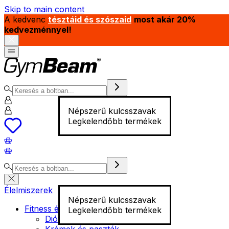
Skip to main content
A kedvenc
tésztáid és szószaid
most akár 20%
kedvezménnyel!
Népszerű kulcsszavak
Legkelendőbb termékek
Élelmiszerek
Népszerű kulcsszavak
Fitness élelmiszer
Legkelendőbb termékek
Diófélék
Krémek és paszták