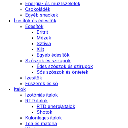
Energia- és müzliszeletek
Csokoládék
Egyéb snackek
Ízesítők és édesítők
Édesítők
Eritrit
Mézek
Sztívia
Xilit
Egyéb édesítők
Szószok és szirupok
Édes szószok és szirupok
Sós szószok és öntetek
Ízesítők
Fűszerek és só
Italok
Izotóniás italok
RTD italok
RTD energiaitalok
Shotok
Különleges italok
Tea és matcha