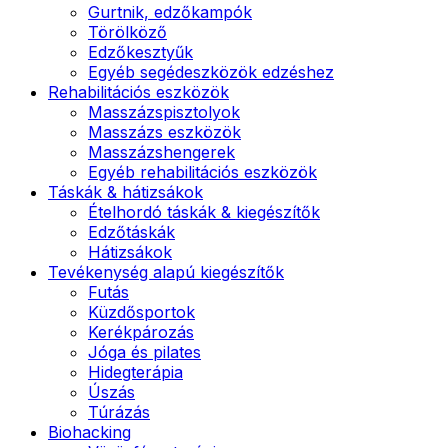
Gurtnik, edzőkampók
Törölköző
Edzőkesztyűk
Egyéb segédeszközök edzéshez
Rehabilitációs eszközök
Masszázspisztolyok
Masszázs eszközök
Masszázshengerek
Egyéb rehabilitációs eszközök
Táskák & hátizsákok
Ételhordó táskák & kiegészítők
Edzőtáskák
Hátizsákok
Tevékenység alapú kiegészítők
Futás
Küzdősportok
Kerékpározás
Jóga és pilates
Hidegterápia
Úszás
Túrázás
Biohacking