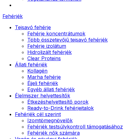
Fehérjék
Tejsavó fehérje
Fehérje koncentrátumok
Több összetevőjű tejsavó fehérjék
Fehérje izolátum
Hidrolizált fehérjék
Clear Proteins
Állati fehérjék
Kollagén
Marha fehérje
Éjjeli fehérjék
Egyéb állati fehérjék
Élelmiszer helyettesítők
Étkezéshelyettesítő porok
Ready-to-Drink fehérjeitalok
Fehérjék cél szerint
Izomtömegnövelők
Fehérjék testsúlykontroll támogatásához
Fehérjék nők számára
Vegán és növényi fehérjék