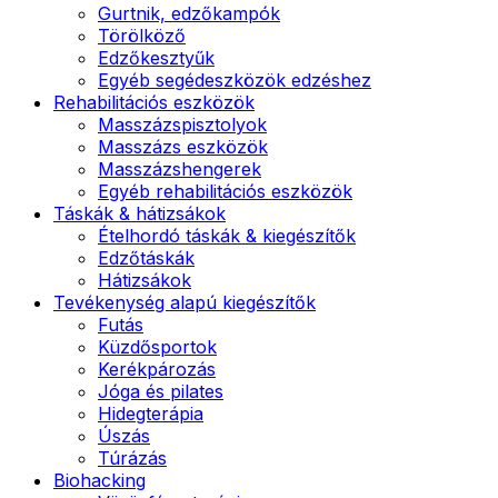
Gurtnik, edzőkampók
Törölköző
Edzőkesztyűk
Egyéb segédeszközök edzéshez
Rehabilitációs eszközök
Masszázspisztolyok
Masszázs eszközök
Masszázshengerek
Egyéb rehabilitációs eszközök
Táskák & hátizsákok
Ételhordó táskák & kiegészítők
Edzőtáskák
Hátizsákok
Tevékenység alapú kiegészítők
Futás
Küzdősportok
Kerékpározás
Jóga és pilates
Hidegterápia
Úszás
Túrázás
Biohacking