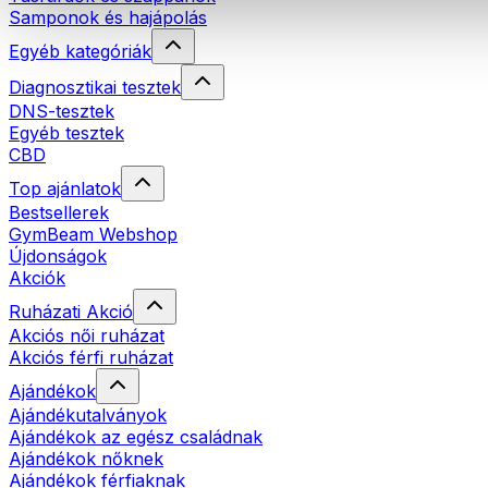
Samponok és hajápolás
Egyéb kategóriák
Diagnosztikai tesztek
DNS-tesztek
Egyéb tesztek
CBD
Top ajánlatok
Bestsellerek
GymBeam Webshop
Újdonságok
Akciók
Ruházati Akció
Akciós női ruházat
Akciós férfi ruházat
Ajándékok
Ajándékutalványok
Ajándékok az egész családnak
Ajándékok nőknek
Ajándékok férfiaknak