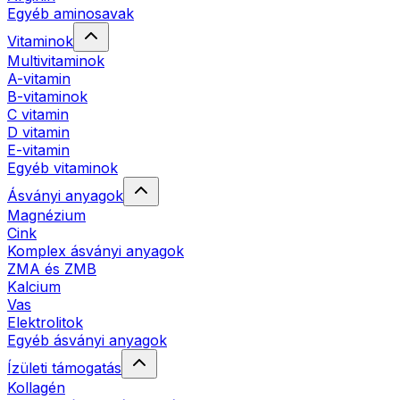
Egyéb aminosavak
Vitaminok
Multivitaminok
A-vitamin
B-vitaminok
C vitamin
D vitamin
E-vitamin
Egyéb vitaminok
Ásványi anyagok
Magnézium
Cink
Komplex ásványi anyagok
ZMA és ZMB
Kalcium
Vas
Elektrolitok
Egyéb ásványi anyagok
Ízületi támogatás
Kollagén