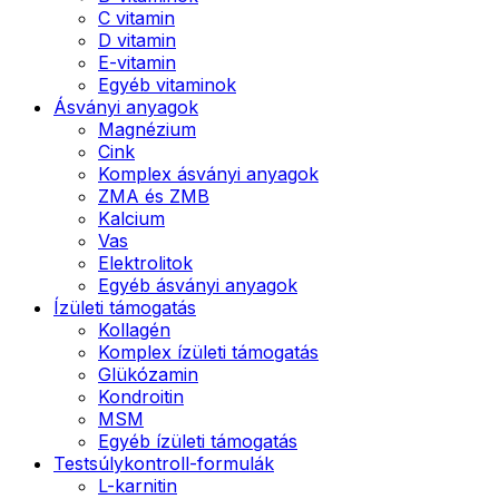
C vitamin
D vitamin
E-vitamin
Egyéb vitaminok
Ásványi anyagok
Magnézium
Cink
Komplex ásványi anyagok
ZMA és ZMB
Kalcium
Vas
Elektrolitok
Egyéb ásványi anyagok
Ízületi támogatás
Kollagén
Komplex ízületi támogatás
Glükózamin
Kondroitin
MSM
Egyéb ízületi támogatás
Testsúlykontroll-formulák
L-karnitin