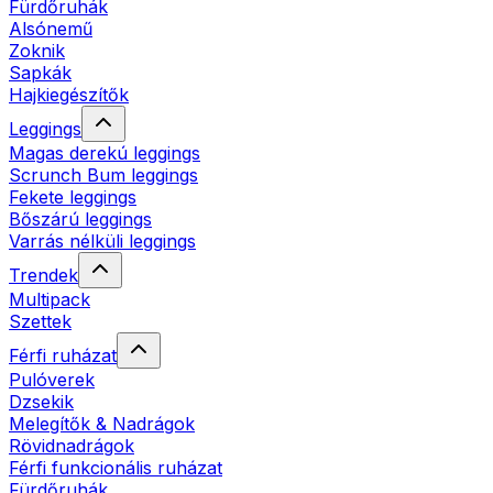
Fürdőruhák
Alsónemű
Zoknik
Sapkák
Hajkiegészítők
Leggings
Magas derekú leggings
Scrunch Bum leggings
Fekete leggings
Bőszárú leggings
Varrás nélküli leggings
Trendek
Multipack
Szettek
Férfi ruházat
Pulóverek
Dzsekik
Melegítők & Nadrágok
Rövidnadrágok
Férfi funkcionális ruházat
Fürdőruhák