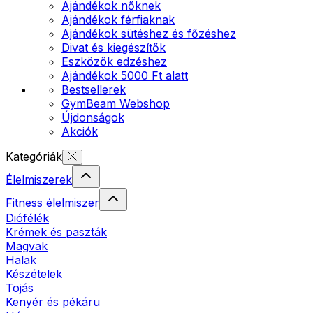
Ajándékok nőknek
Ajándékok férfiaknak
Ajándékok sütéshez és főzéshez
Divat és kiegészítők
Eszközök edzéshez
Ajándékok 5000 Ft alatt
Bestsellerek
GymBeam Webshop
Újdonságok
Akciók
Kategóriák
Élelmiszerek
Fitness élelmiszer
Diófélék
Krémek és paszták
Magvak
Halak
Készételek
Tojás
Kenyér és pékáru