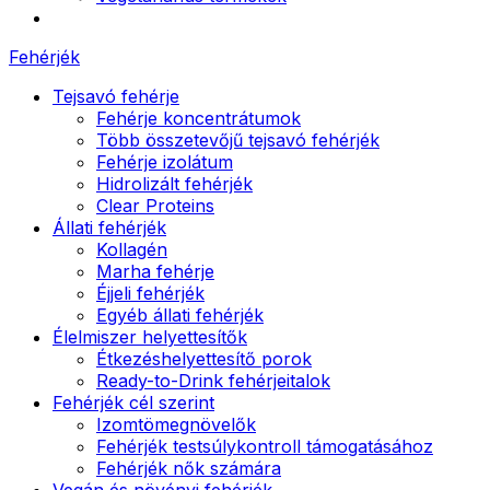
Fehérjék
Tejsavó fehérje
Fehérje koncentrátumok
Több összetevőjű tejsavó fehérjék
Fehérje izolátum
Hidrolizált fehérjék
Clear Proteins
Állati fehérjék
Kollagén
Marha fehérje
Éjjeli fehérjék
Egyéb állati fehérjék
Élelmiszer helyettesítők
Étkezéshelyettesítő porok
Ready-to-Drink fehérjeitalok
Fehérjék cél szerint
Izomtömegnövelők
Fehérjék testsúlykontroll támogatásához
Fehérjék nők számára
Vegán és növényi fehérjék