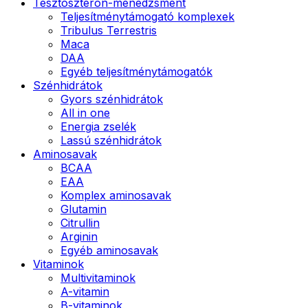
Tesztoszteron-menedzsment
Teljesítménytámogató komplexek
Tribulus Terrestris
Maca
DAA
Egyéb teljesítménytámogatók
Szénhidrátok
Gyors szénhidrátok
All in one
Energia zselék
Lassú szénhidrátok
Aminosavak
BCAA
EAA
Komplex aminosavak
Glutamin
Citrullin
Arginin
Egyéb aminosavak
Vitaminok
Multivitaminok
A-vitamin
B-vitaminok