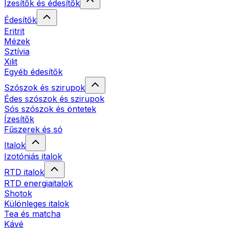
Ízesítők és édesítők
Édesítők
Eritrit
Mézek
Sztívia
Xilit
Egyéb édesítők
Szószok és szirupok
Édes szószok és szirupok
Sós szószok és öntetek
Ízesítők
Fűszerek és só
Italok
Izotóniás italok
RTD italok
RTD energiaitalok
Shotok
Különleges italok
Tea és matcha
Kávé