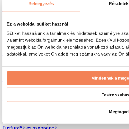
Táskák & hátizsákok
Beleegyezés
Részletek
Ételhordó táskák & kiegészítők
Edzőtáskák
Hátizsákok
Ez a weboldal sütiket használ
Tevékenység alapú kiegészítők
Sütiket használunk a tartalmak és hirdetések személyre sza
Futás
valamint weboldalforgalmunk elemzéséhez. Ezenkívül közöss
Küzdősportok
megosztjuk az Ön weboldalhasználatra vonatkozó adatait, a
Kerékpározás
Jóga és pilates
adatokkal, amelyeket Ön adott meg számukra vagy az Ön álta
Hidegterápia
Úszás
Túrázás
Mindennek a meg
Biohacking
Vörösfény-terápia
Vízszűrők és -kancsók
Testre szabá
Öko háztartás
Mosószerek
Megtagad
Tisztítószerek
Natúrkozmetikumok
Tusfürdők és szappanok