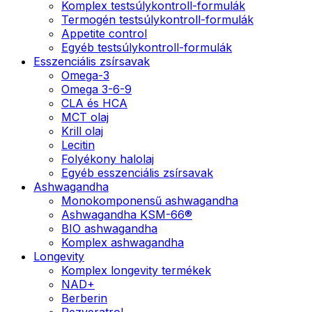
Komplex testsúlykontroll-formulák
Termogén testsúlykontroll-formulák
Appetite control
Egyéb testsúlykontroll-formulák
Esszenciális zsírsavak
Omega-3
Omega 3-6-9
CLA és HCA
MCT olaj
Krill olaj
Lecitin
Folyékony halolaj
Egyéb esszenciális zsírsavak
Ashwagandha
Monokomponensű ashwagandha
Ashwagandha KSM-66®
BIO ashwagandha
Komplex ashwagandha
Longevity
Komplex longevity termékek
NAD+
Berberin
Rezveratrol