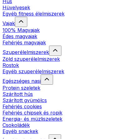
Hús
Hüvelyesek
Egyéb fitness élelmiszerek
Vajak
100% Magvajak
Édes magvajak
Fehérjés magvajak
Szuperélelmiszerek
Zöld szuperélelmiszerek
Rostok
Egyéb szuperélelmiszerek
Egészséges nasi
Protein szeletek
Szárított hús
Szárított gyümölcs
Fehérjés cookies
Fehérjés chipsek és ropik
Energia- és müzliszeletek
Csokoládék
Egyéb snackek