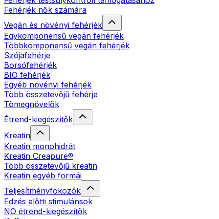
Fehérjék testsúlykontroll támogatásához
Fehérjék nők számára
Vegán és növényi fehérjék
Egykomponensű vegán fehérjék
Többkomponensű vegán fehérjék
Szójafehérje
Borsófehérjék
BIO fehérjék
Egyéb növényi fehérjék
Több összetevőjű fehérje
Tömegnövelők
Étrend-kiegészítők
Kreatin
Kreatin monohidrát
Kreatin Creapure®
Több összetevőjű kreatin
Kreatin egyéb formái
Teljesítményfokozók
Edzés előtti stimulánsok
NO étrend-kiegészítők