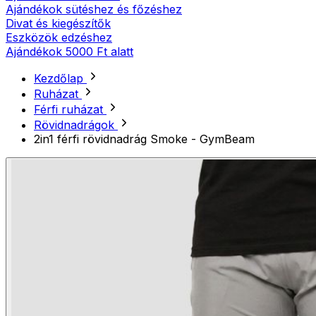
Ajándékok sütéshez és főzéshez
Divat és kiegészítők
Eszközök edzéshez
Ajándékok 5000 Ft alatt
Kezdőlap
Ruházat
Férfi ruházat
Rövidnadrágok
2in1 férfi rövidnadrág Smoke - GymBeam