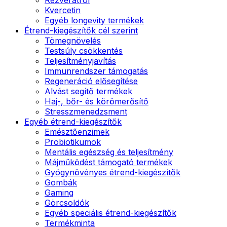
Kvercetin
Egyéb longevity termékek
Étrend-kiegészítők cél szerint
Tömegnövelés
Testsúly csökkentés
Teljesítményjavítás
Immunrendszer támogatás
Regeneráció elősegítése
Alvást segítő termékek
Haj-, bőr- és körömerősítő
Stresszmenedzsment
Egyéb étrend-kiegészítők
Emésztőenzimek
Probiotikumok
Mentális egészség és teljesítmény
Májműködést támogató termékek
Gyógynövényes étrend-kiegészítők
Gombák
Gaming
Görcsoldók
Egyéb speciális étrend-kiegészítők
Termékminta