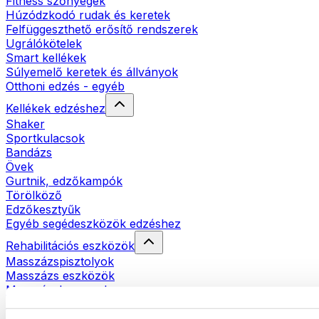
Fitness szőnyegek
Húzódzkodó rudak és keretek
Felfüggeszthető erősítő rendszerek
Ugrálókötelek
Smart kellékek
Súlyemelő keretek és állványok
Otthoni edzés - egyéb
Kellékek edzéshez
Shaker
Sportkulacsok
Bandázs
Övek
Gurtnik, edzőkampók
Törölköző
Edzőkesztyűk
Egyéb segédeszközök edzéshez
Rehabilitációs eszközök
Masszázspisztolyok
Masszázs eszközök
Masszázshengerek
Egyéb rehabilitációs eszközök