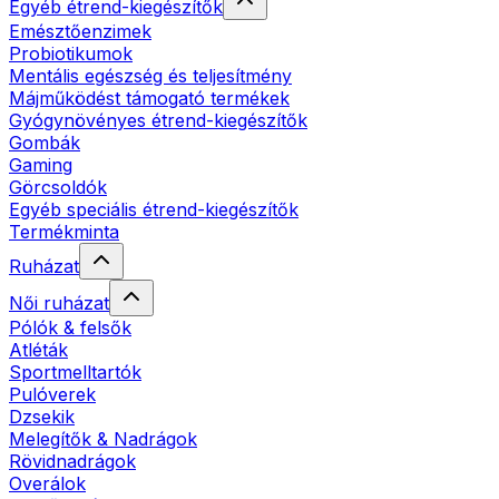
Egyéb étrend-kiegészítők
Emésztőenzimek
Probiotikumok
Mentális egészség és teljesítmény
Májműködést támogató termékek
Gyógynövényes étrend-kiegészítők
Gombák
Gaming
Görcsoldók
Egyéb speciális étrend-kiegészítők
Termékminta
Ruházat
Női ruházat
Pólók & felsők
Atléták
Sportmelltartók
Pulóverek
Dzsekik
Melegítők & Nadrágok
Rövidnadrágok
Overálok