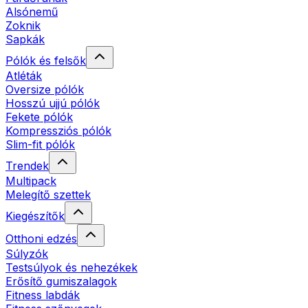
Alsónemű
Zoknik
Sapkák
Pólók és felsők
Atléták
Oversize pólók
Hosszú ujjú pólók
Fekete pólók
Kompressziós pólók
Slim-fit pólók
Trendek
Multipack
Melegítő szettek
Kiegészítők
Otthoni edzés
Súlyzók
Testsúlyok és nehezékek
Erősítő gumiszalagok
Fitness labdák