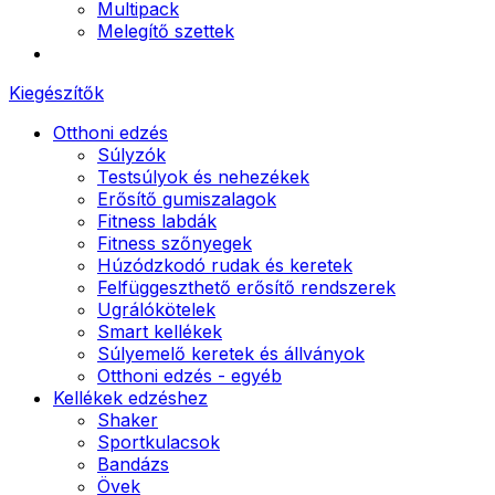
Multipack
Melegítő szettek
Kiegészítők
Otthoni edzés
Súlyzók
Testsúlyok és nehezékek
Erősítő gumiszalagok
Fitness labdák
Fitness szőnyegek
Húzódzkodó rudak és keretek
Felfüggeszthető erősítő rendszerek
Ugrálókötelek
Smart kellékek
Súlyemelő keretek és állványok
Otthoni edzés - egyéb
Kellékek edzéshez
Shaker
Sportkulacsok
Bandázs
Övek