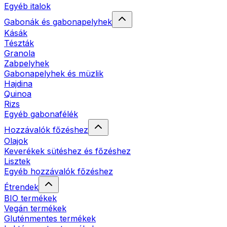
Egyéb italok
Gabonák és gabonapelyhek
Kásák
Tészták
Granola
Zabpelyhek
Gabonapelyhek és müzlik
Hajdina
Quinoa
Rizs
Egyéb gabonafélék
Hozzávalók főzéshez
Olajok
Keverékek sütéshez és főzéshez
Lisztek
Egyéb hozzávalók főzéshez
Étrendek
BIO termékek
Vegán termékek
Gluténmentes termékek