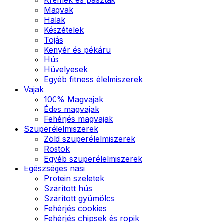
Magvak
Halak
Készételek
Tojás
Kenyér és pékáru
Hús
Hüvelyesek
Egyéb fitness élelmiszerek
Vajak
100% Magvajak
Édes magvajak
Fehérjés magvajak
Szuperélelmiszerek
Zöld szuperélelmiszerek
Rostok
Egyéb szuperélelmiszerek
Egészséges nasi
Protein szeletek
Szárított hús
Szárított gyümölcs
Fehérjés cookies
Fehérjés chipsek és ropik