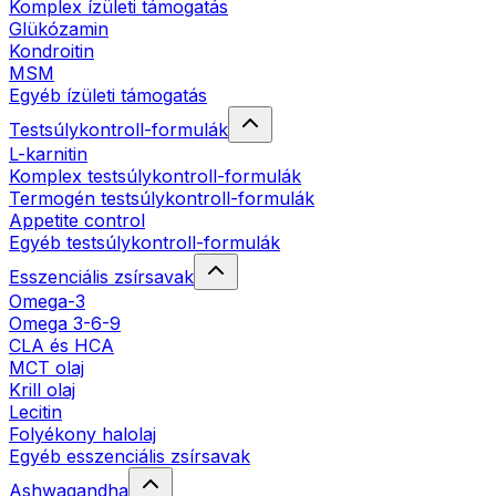
Komplex ízületi támogatás
Glükózamin
Kondroitin
MSM
Egyéb ízületi támogatás
Testsúlykontroll-formulák
L-karnitin
Komplex testsúlykontroll-formulák
Termogén testsúlykontroll-formulák
Appetite control
Egyéb testsúlykontroll-formulák
Esszenciális zsírsavak
Omega-3
Omega 3-6-9
CLA és HCA
MCT olaj
Krill olaj
Lecitin
Folyékony halolaj
Egyéb esszenciális zsírsavak
Ashwagandha