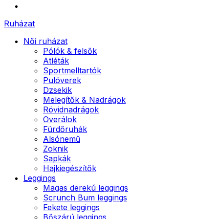
Ruházat
Női ruházat
Pólók & felsők
Atléták
Sportmelltartók
Pulóverek
Dzsekik
Melegítők & Nadrágok
Rövidnadrágok
Overálok
Fürdőruhák
Alsónemű
Zoknik
Sapkák
Hajkiegészítők
Leggings
Magas derekú leggings
Scrunch Bum leggings
Fekete leggings
Bőszárú leggings