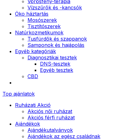
Vörösfény-terápia
Vízszűrők és -kancsók
Öko háztartás
Mosószerek
Tisztítószerek
Natúrkozmetikumok
Tusfürdők és szappanok
Samponok és hajápolás
Egyéb kategóriák
Diagnosztikai tesztek
DNS-tesztek
Egyéb tesztek
CBD
Top ajánlatok
Ruházati Akció
Akciós női ruházat
Akciós férfi ruházat
Ajándékok
Ajándékutalványok
Ajándékok az egész családnak