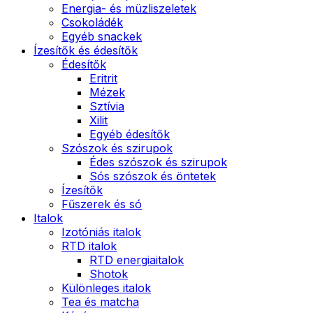
Energia- és müzliszeletek
Csokoládék
Egyéb snackek
Ízesítők és édesítők
Édesítők
Eritrit
Mézek
Sztívia
Xilit
Egyéb édesítők
Szószok és szirupok
Édes szószok és szirupok
Sós szószok és öntetek
Ízesítők
Fűszerek és só
Italok
Izotóniás italok
RTD italok
RTD energiaitalok
Shotok
Különleges italok
Tea és matcha