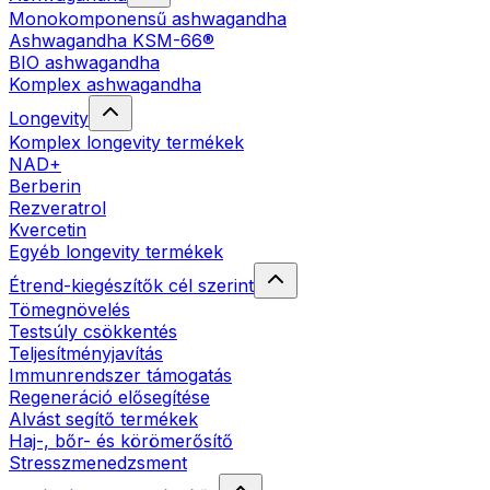
Monokomponensű ashwagandha
Ashwagandha KSM-66®
BIO ashwagandha
Komplex ashwagandha
Longevity
Komplex longevity termékek
NAD+
Berberin
Rezveratrol
Kvercetin
Egyéb longevity termékek
Étrend-kiegészítők cél szerint
Tömegnövelés
Testsúly csökkentés
Teljesítményjavítás
Immunrendszer támogatás
Regeneráció elősegítése
Alvást segítő termékek
Haj-, bőr- és körömerősítő
Stresszmenedzsment