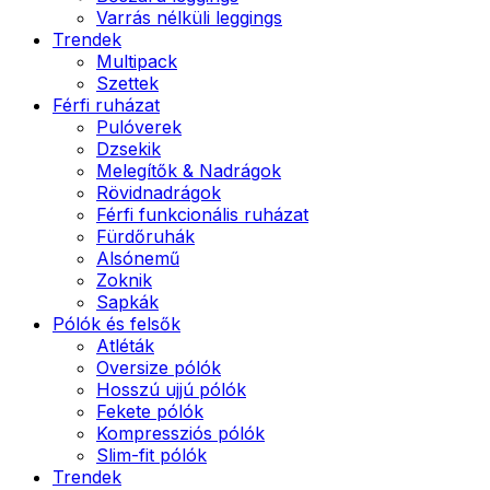
Varrás nélküli leggings
Trendek
Multipack
Szettek
Férfi ruházat
Pulóverek
Dzsekik
Melegítők & Nadrágok
Rövidnadrágok
Férfi funkcionális ruházat
Fürdőruhák
Alsónemű
Zoknik
Sapkák
Pólók és felsők
Atléták
Oversize pólók
Hosszú ujjú pólók
Fekete pólók
Kompressziós pólók
Slim-fit pólók
Trendek