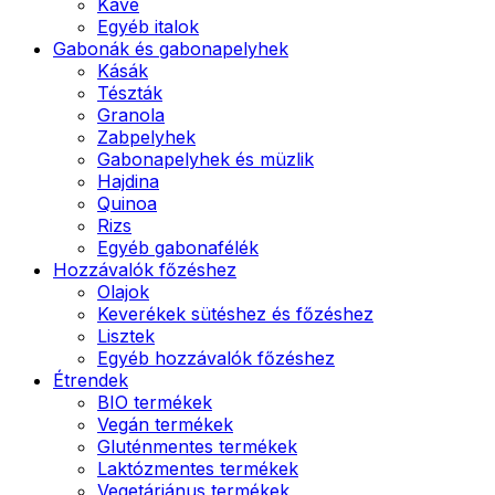
Kávé
Egyéb italok
Gabonák és gabonapelyhek
Kásák
Tészták
Granola
Zabpelyhek
Gabonapelyhek és müzlik
Hajdina
Quinoa
Rizs
Egyéb gabonafélék
Hozzávalók főzéshez
Olajok
Keverékek sütéshez és főzéshez
Lisztek
Egyéb hozzávalók főzéshez
Étrendek
BIO termékek
Vegán termékek
Gluténmentes termékek
Laktózmentes termékek
Vegetáriánus termékek