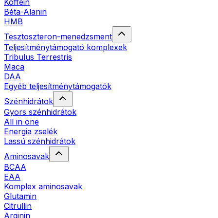
Koffein
Béta-Alanin
HMB
Tesztoszteron-menedzsment
Teljesítménytámogató komplexek
Tribulus Terrestris
Maca
DAA
Egyéb teljesítménytámogatók
Szénhidrátok
Gyors szénhidrátok
All in one
Energia zselék
Lassú szénhidrátok
Aminosavak
BCAA
EAA
Komplex aminosavak
Glutamin
Citrullin
Arginin