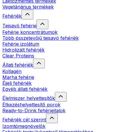
Laktózmentes termékek
Vegetáriánus termékek
Fehérjék
Tejsavó fehérje
Fehérje koncentrátumok
Több összetevőjű tejsavó fehérjék
Fehérje izolátum
Hidrolizált fehérjék
Clear Proteins
Állati fehérjék
Kollagén
Marha fehérje
Éjjeli fehérjék
Egyéb állati fehérjék
Élelmiszer helyettesítők
Étkezéshelyettesítő porok
Ready-to-Drink fehérjeitalok
Fehérjék cél szerint
Izomtömegnövelők