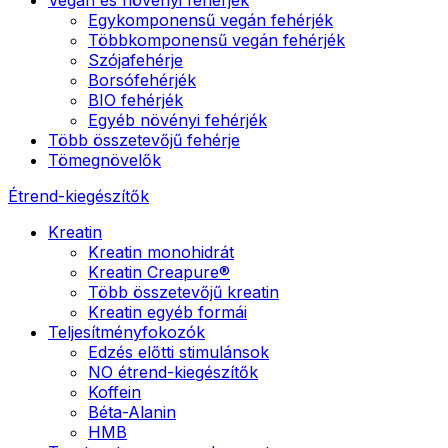
Egykomponensű vegán fehérjék
Többkomponensű vegán fehérjék
Szójafehérje
Borsófehérjék
BIO fehérjék
Egyéb növényi fehérjék
Több összetevőjű fehérje
Tömegnövelők
Étrend-kiegészítők
Kreatin
Kreatin monohidrát
Kreatin Creapure®
Több összetevőjű kreatin
Kreatin egyéb formái
Teljesítményfokozók
Edzés előtti stimulánsok
NO étrend-kiegészítők
Koffein
Béta-Alanin
HMB