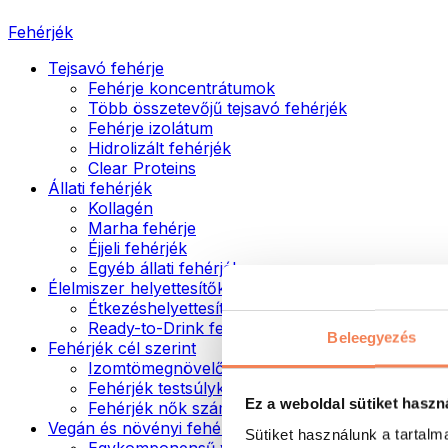
Fehérjék
Tejsavó fehérje
Fehérje koncentrátumok
Több összetevőjű tejsavó fehérjék
Fehérje izolátum
Hidrolizált fehérjék
Clear Proteins
Állati fehérjék
Kollagén
Marha fehérje
Éjjeli fehérjék
Egyéb állati fehérjék
Élelmiszer helyettesítők
Étkezéshelyettesítő porok
Ready-to-Drink fehérjeitalok
Beleegyezés
Fehérjék cél szerint
Izomtömegnövelők
Fehérjék testsúlykontroll támogatásához
Ez a weboldal sütiket haszn
Fehérjék nők számára
Vegán és növényi fehérjék
Sütiket használunk a tartal
Egykomponensű vegán fehérjék