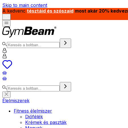
Skip to main content
A kedvenc
tésztáid és szószaid
most akár 20% kedvez
Élelmiszerek
Fitness élelmiszer
Diófélék
Krémek és paszták
Magvak