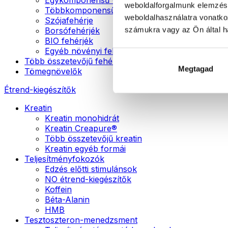
weboldalforgalmunk elemzésé
Többkomponensű vegán fehérjék
weboldalhasználatra vonatko
Szójafehérje
számukra vagy az Ön által ha
Borsófehérjék
BIO fehérjék
Egyéb növényi fehérjék
Több összetevőjű fehérje
Megtagad
Tömegnövelők
Étrend-kiegészítők
Kreatin
Kreatin monohidrát
Kreatin Creapure®
Több összetevőjű kreatin
Kreatin egyéb formái
Teljesítményfokozók
Edzés előtti stimulánsok
NO étrend-kiegészítők
Koffein
Béta-Alanin
HMB
Tesztoszteron-menedzsment