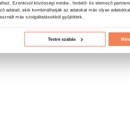
hez. Ezenkívül közösségi média-, hirdető- és elemező partner
zó adatait, akik kombinálhatják az adatokat más olyan adatokka
sznált más szolgáltatásokból gyűjtöttek.
Testre szabás
Min