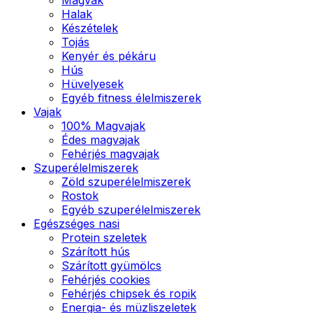
Halak
Készételek
Tojás
Kenyér és pékáru
Hús
Hüvelyesek
Egyéb fitness élelmiszerek
Vajak
100% Magvajak
Édes magvajak
Fehérjés magvajak
Szuperélelmiszerek
Zöld szuperélelmiszerek
Rostok
Egyéb szuperélelmiszerek
Egészséges nasi
Protein szeletek
Szárított hús
Szárított gyümölcs
Fehérjés cookies
Fehérjés chipsek és ropik
Energia- és müzliszeletek