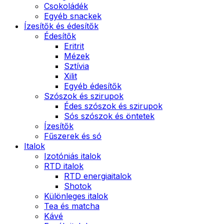
Csokoládék
Egyéb snackek
Ízesítők és édesítők
Édesítők
Eritrit
Mézek
Sztívia
Xilit
Egyéb édesítők
Szószok és szirupok
Édes szószok és szirupok
Sós szószok és öntetek
Ízesítők
Fűszerek és só
Italok
Izotóniás italok
RTD italok
RTD energiaitalok
Shotok
Különleges italok
Tea és matcha
Kávé