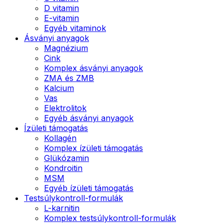
D vitamin
E-vitamin
Egyéb vitaminok
Ásványi anyagok
Magnézium
Cink
Komplex ásványi anyagok
ZMA és ZMB
Kalcium
Vas
Elektrolitok
Egyéb ásványi anyagok
Ízületi támogatás
Kollagén
Komplex ízületi támogatás
Glükózamin
Kondroitin
MSM
Egyéb ízületi támogatás
Testsúlykontroll-formulák
L-karnitin
Komplex testsúlykontroll-formulák