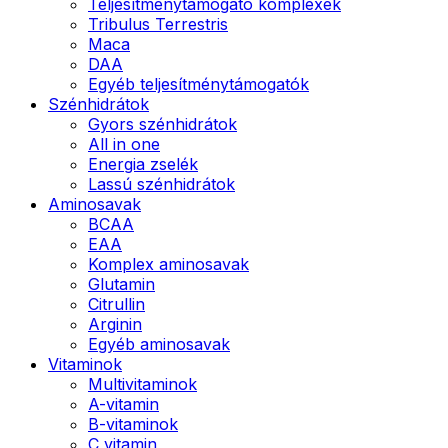
Teljesítménytámogató komplexek
Tribulus Terrestris
Maca
DAA
Egyéb teljesítménytámogatók
Szénhidrátok
Gyors szénhidrátok
All in one
Energia zselék
Lassú szénhidrátok
Aminosavak
BCAA
EAA
Komplex aminosavak
Glutamin
Citrullin
Arginin
Egyéb aminosavak
Vitaminok
Multivitaminok
A-vitamin
B-vitaminok
C vitamin