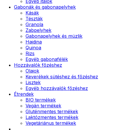
Egyéb italok
Gabonák és gabonapelyhek
Kásák
Tészták
Granola
Zabpelyhek
Gabonapelyhek és müzlik
Hajdina
Quinoa
Rizs
Egyéb gabonafélék
Hozzávalók főzéshez
Olajok
Keverékek sütéshez és főzéshez
Lisztek
Egyéb hozzávalók főzéshez
Étrendek
BIO termékek
Vegán termékek
Gluténmentes termékek
Laktózmentes termékek
Vegetáriánus termékek