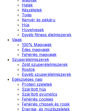
Halak
Készételek
Tojás
Kenyér és pékáru
Hús
Hüvelyesek
Egyéb fitness élelmiszerek
Vajak
100% Magvajak
Édes magvajak
Fehérjés magvajak
Szuperélelmiszerek
Zöld szuperélelmiszerek
Rostok
Egyéb szuperélelmiszerek
Egészséges nasi
Protein szeletek
Szárított hús
Szárított gyümölcs
Fehérjés cookies
Fehérjés chipsek és ropik
Energia- és müzliszeletek