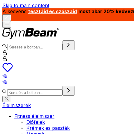
Skip to main content
A kedvenc
tésztáid és szószaid
most akár 20% kedvez
Élelmiszerek
Fitness élelmiszer
Diófélék
Krémek és paszták
Magvak