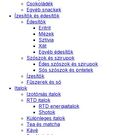
Csokoládék
Egyéb snackek
Ízesítők és édesítők
Édesítők
Eritrit
Mézek
Sztívia
Xilit
Egyéb édesítők
Szószok és szirupok
Édes szószok és szirupok
Sós szószok és öntetek
Ízesítők
Fűszerek és só
Italok
Izotóniás italok
RTD italok
RTD energiaitalok
Shotok
Különleges italok
Tea és matcha
Kávé