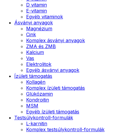
D vitamin
E-vitamin
Egyéb vitaminok
Ásványi anyagok
Magnézium
Cink
Komplex ásványi anyagok
ZMA és ZMB
Kalcium
Vas
Elektrolitok
Egyéb ásványi anyagok
Ízületi támogatás
Kollagén
Komplex ízületi támogatás
Glükózamin
Kondroitin
MSM
Egyéb ízületi támogatás
Testsúlykontroll-formulák
L-karnitin
Komplex testsúlykontroll-formulák