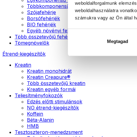
weboldalforgalmunk elemzésé
Többkomponensű vegán fehérjék
weboldalhasználatra vonatko
Szójafehérje
számukra vagy az Ön által ha
Borsófehérjék
BIO fehérjék
Egyéb növényi fehérjék
Több összetevőjű fehérje
Megtagad
Tömegnövelők
Étrend-kiegészítők
Kreatin
Kreatin monohidrát
Kreatin Creapure®
Több összetevőjű kreatin
Kreatin egyéb formái
Teljesítményfokozók
Edzés előtti stimulánsok
NO étrend-kiegészítők
Koffein
Béta-Alanin
HMB
Tesztoszteron-menedzsment