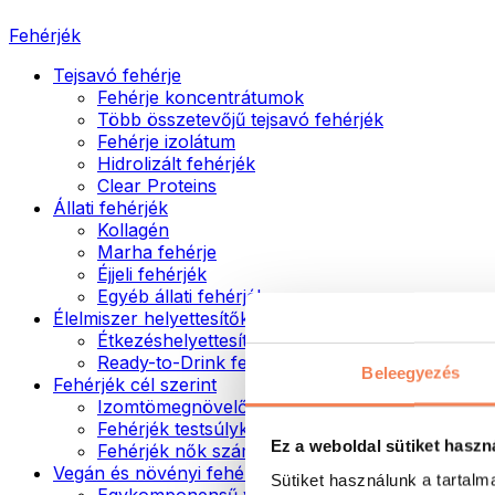
Fehérjék
Tejsavó fehérje
Fehérje koncentrátumok
Több összetevőjű tejsavó fehérjék
Fehérje izolátum
Hidrolizált fehérjék
Clear Proteins
Állati fehérjék
Kollagén
Marha fehérje
Éjjeli fehérjék
Egyéb állati fehérjék
Élelmiszer helyettesítők
Étkezéshelyettesítő porok
Ready-to-Drink fehérjeitalok
Beleegyezés
Fehérjék cél szerint
Izomtömegnövelők
Fehérjék testsúlykontroll támogatásához
Ez a weboldal sütiket haszn
Fehérjék nők számára
Vegán és növényi fehérjék
Sütiket használunk a tartal
Egykomponensű vegán fehérjék