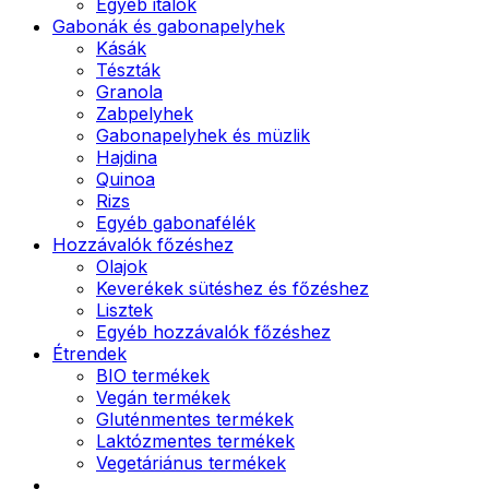
Egyéb italok
Gabonák és gabonapelyhek
Kásák
Tészták
Granola
Zabpelyhek
Gabonapelyhek és müzlik
Hajdina
Quinoa
Rizs
Egyéb gabonafélék
Hozzávalók főzéshez
Olajok
Keverékek sütéshez és főzéshez
Lisztek
Egyéb hozzávalók főzéshez
Étrendek
BIO termékek
Vegán termékek
Gluténmentes termékek
Laktózmentes termékek
Vegetáriánus termékek