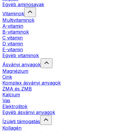
Egyéb aminosavak
Vitaminok
Multivitaminok
A-vitamin
B-vitaminok
C vitamin
D vitamin
E-vitamin
Egyéb vitaminok
Ásványi anyagok
Magnézium
Cink
Komplex ásványi anyagok
ZMA és ZMB
Kalcium
Vas
Elektrolitok
Egyéb ásványi anyagok
Ízületi támogatás
Kollagén