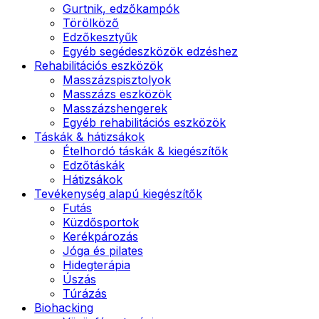
Gurtnik, edzőkampók
Törölköző
Edzőkesztyűk
Egyéb segédeszközök edzéshez
Rehabilitációs eszközök
Masszázspisztolyok
Masszázs eszközök
Masszázshengerek
Egyéb rehabilitációs eszközök
Táskák & hátizsákok
Ételhordó táskák & kiegészítők
Edzőtáskák
Hátizsákok
Tevékenység alapú kiegészítők
Futás
Küzdősportok
Kerékpározás
Jóga és pilates
Hidegterápia
Úszás
Túrázás
Biohacking