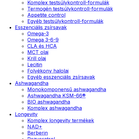
Komplex testsúlykontroll-formulák
Termogén testsúlykontroll-formulák
Appetite control
Egyéb testsúlykontroll-formulák
Esszenciális zsírsavak
Omega-3
Omega 3-6-9
CLA és HCA
MCT olaj
Krill olaj
Lecitin
Folyékony halolaj
Egyéb esszenciális zsírsavak
Ashwagandha
Monokomponensű ashwagandha
Ashwagandha KSM-66®
BIO ashwagandha
Komplex ashwagandha
Longevity
Komplex longevity termékek
NAD+
Berberin
Rezveratrol