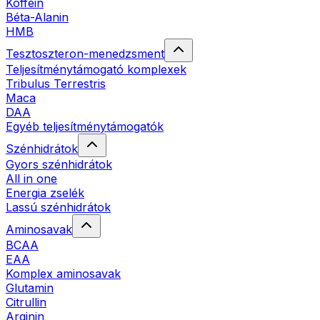
Koffein
Béta-Alanin
HMB
Tesztoszteron-menedzsment
Teljesítménytámogató komplexek
Tribulus Terrestris
Maca
DAA
Egyéb teljesítménytámogatók
Szénhidrátok
Gyors szénhidrátok
All in one
Energia zselék
Lassú szénhidrátok
Aminosavak
BCAA
EAA
Komplex aminosavak
Glutamin
Citrullin
Arginin