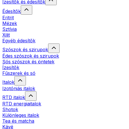
Ízesítők és édesítők
Édesítők
Eritrit
Mézek
Sztívia
Xilit
Egyéb édesítők
Szószok és szirupok
Édes szószok és szirupok
Sós szószok és öntetek
Ízesítők
Fűszerek és só
Italok
Izotóniás italok
RTD italok
RTD energiaitalok
Shotok
Különleges italok
Tea és matcha
Kávé