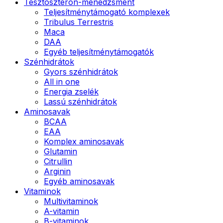
Tesztoszteron-menedzsment
Teljesítménytámogató komplexek
Tribulus Terrestris
Maca
DAA
Egyéb teljesítménytámogatók
Szénhidrátok
Gyors szénhidrátok
All in one
Energia zselék
Lassú szénhidrátok
Aminosavak
BCAA
EAA
Komplex aminosavak
Glutamin
Citrullin
Arginin
Egyéb aminosavak
Vitaminok
Multivitaminok
A-vitamin
B-vitaminok