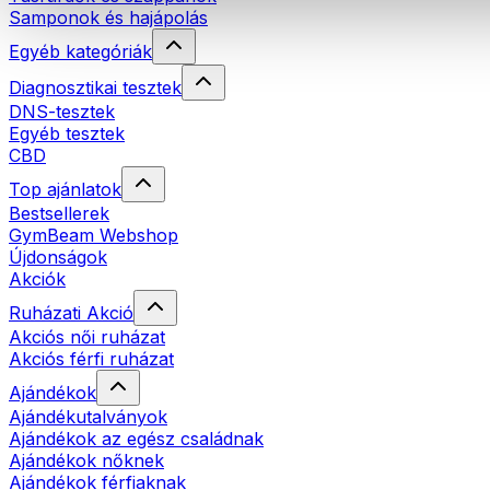
Samponok és hajápolás
Egyéb kategóriák
Diagnosztikai tesztek
DNS-tesztek
Egyéb tesztek
CBD
Top ajánlatok
Bestsellerek
GymBeam Webshop
Újdonságok
Akciók
Ruházati Akció
Akciós női ruházat
Akciós férfi ruházat
Ajándékok
Ajándékutalványok
Ajándékok az egész családnak
Ajándékok nőknek
Ajándékok férfiaknak