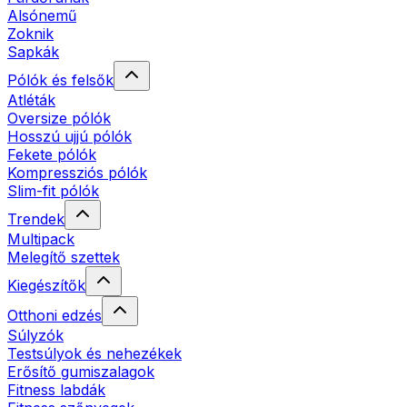
Alsónemű
Zoknik
Sapkák
Pólók és felsők
Atléták
Oversize pólók
Hosszú ujjú pólók
Fekete pólók
Kompressziós pólók
Slim-fit pólók
Trendek
Multipack
Melegítő szettek
Kiegészítők
Otthoni edzés
Súlyzók
Testsúlyok és nehezékek
Erősítő gumiszalagok
Fitness labdák