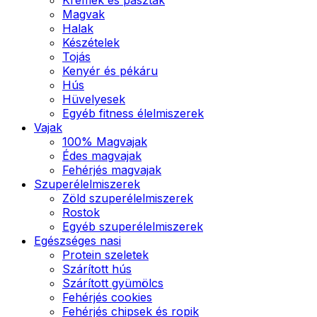
Magvak
Halak
Készételek
Tojás
Kenyér és pékáru
Hús
Hüvelyesek
Egyéb fitness élelmiszerek
Vajak
100% Magvajak
Édes magvajak
Fehérjés magvajak
Szuperélelmiszerek
Zöld szuperélelmiszerek
Rostok
Egyéb szuperélelmiszerek
Egészséges nasi
Protein szeletek
Szárított hús
Szárított gyümölcs
Fehérjés cookies
Fehérjés chipsek és ropik