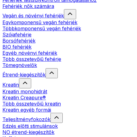
Fehérjék testsúlykontroll támogatásához
Fehérjék nők számára
Vegán és növényi fehérjék
Egykomponensű vegán fehérjék
Többkomponensű vegán fehérjék
Szójafehérje
Borsófehérjék
BIO fehérjék
Egyéb növényi fehérjék
Több összetevőjű fehérje
Tömegnövelők
Étrend-kiegészítők
Kreatin
Kreatin monohidrát
Kreatin Creapure®
Több összetevőjű kreatin
Kreatin egyéb formái
Teljesítményfokozók
Edzés előtti stimulánsok
NO étrend-kiegészítők