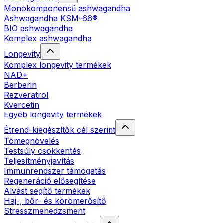
Monokomponensű ashwagandha
Ashwagandha KSM-66®
BIO ashwagandha
Komplex ashwagandha
Longevity
Komplex longevity termékek
NAD+
Berberin
Rezveratrol
Kvercetin
Egyéb longevity termékek
Étrend-kiegészítők cél szerint
Tömegnövelés
Testsúly csökkentés
Teljesítményjavítás
Immunrendszer támogatás
Regeneráció elősegítése
Alvást segítő termékek
Haj-, bőr- és körömerősítő
Stresszmenedzsment