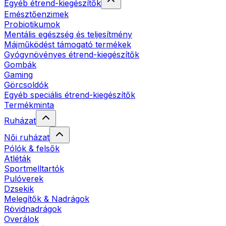
Egyéb étrend-kiegészítők
Emésztőenzimek
Probiotikumok
Mentális egészség és teljesítmény
Májműködést támogató termékek
Gyógynövényes étrend-kiegészítők
Gombák
Gaming
Görcsoldók
Egyéb speciális étrend-kiegészítők
Termékminta
Ruházat
Női ruházat
Pólók & felsők
Atléták
Sportmelltartók
Pulóverek
Dzsekik
Melegítők & Nadrágok
Rövidnadrágok
Overálok