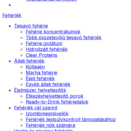
Fehérjék
Tejsavó fehérje
Fehérje koncentrátumok
Több összetevőjű tejsavó fehérjék
Fehérje izolátum
Hidrolizált fehérjék
Clear Proteins
Állati fehérjék
Kollagén
Marha fehérje
Éjjeli fehérjék
Egyéb állati fehérjék
Élelmiszer helyettesítők
Étkezéshelyettesítő porok
Ready-to-Drink fehérjeitalok
Fehérjék cél szerint
Izomtömegnövelők
Fehérjék testsúlykontroll támogatásához
Fehérjék nők számára
Vegán és növényi fehérjék