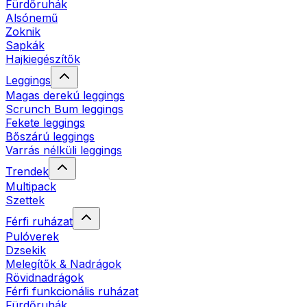
Fürdőruhák
Alsónemű
Zoknik
Sapkák
Hajkiegészítők
Leggings
Magas derekú leggings
Scrunch Bum leggings
Fekete leggings
Bőszárú leggings
Varrás nélküli leggings
Trendek
Multipack
Szettek
Férfi ruházat
Pulóverek
Dzsekik
Melegítők & Nadrágok
Rövidnadrágok
Férfi funkcionális ruházat
Fürdőruhák