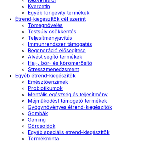
Kvercetin
Egyéb longevity termékek
Étrend-kiegészítők cél szerint
Tömegnövelés
Testsúly csökkentés
Teljesítményjavítás
Immunrendszer támogatás
Regeneráció elősegítése
Alvást segítő termékek
Haj-, bőr- és körömerősítő
Stresszmenedzsment
Egyéb étrend-kiegészítők
Emésztőenzimek
Probiotikumok
Mentális egészség és teljesítmény
Májműködést támogató termékek
Gyógynövényes étrend-kiegészítők
Gombák
Gaming
Görcsoldók
Egyéb speciális étrend-kiegészítők
Termékminta