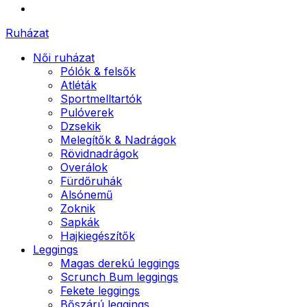
Ruházat
Női ruházat
Pólók & felsők
Atléták
Sportmelltartók
Pulóverek
Dzsekik
Melegítők & Nadrágok
Rövidnadrágok
Overálok
Fürdőruhák
Alsónemű
Zoknik
Sapkák
Hajkiegészítők
Leggings
Magas derekú leggings
Scrunch Bum leggings
Fekete leggings
Bőszárú leggings