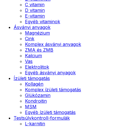
C vitamin
D vitamin
E-vitamin
Egyéb vitaminok
Ásványi anyagok
Magnézium
Cink
Komplex ásványi anyagok
ZMA és ZMB
Kalcium
Vas
Elektrolitok
Egyéb ásványi anyagok
Ízületi támogatás
Kollagén
Komplex ízületi támogatás
Glükózamin
Kondroitin
MSM
Egyéb ízületi támogatás
Testsúlykontroll-formulák
L-karnitin