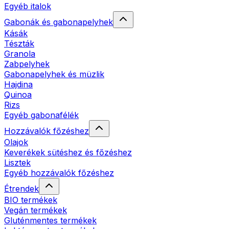
Egyéb italok
Gabonák és gabonapelyhek
Kásák
Tészták
Granola
Zabpelyhek
Gabonapelyhek és müzlik
Hajdina
Quinoa
Rizs
Egyéb gabonafélék
Hozzávalók főzéshez
Olajok
Keverékek sütéshez és főzéshez
Lisztek
Egyéb hozzávalók főzéshez
Étrendek
BIO termékek
Vegán termékek
Gluténmentes termékek