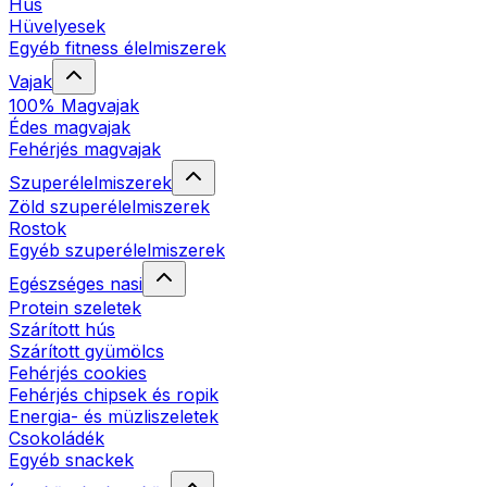
Hús
Hüvelyesek
Egyéb fitness élelmiszerek
Vajak
100% Magvajak
Édes magvajak
Fehérjés magvajak
Szuperélelmiszerek
Zöld szuperélelmiszerek
Rostok
Egyéb szuperélelmiszerek
Egészséges nasi
Protein szeletek
Szárított hús
Szárított gyümölcs
Fehérjés cookies
Fehérjés chipsek és ropik
Energia- és müzliszeletek
Csokoládék
Egyéb snackek