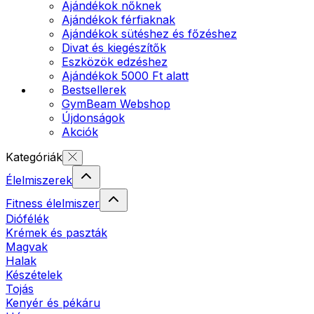
Ajándékok nőknek
Ajándékok férfiaknak
Ajándékok sütéshez és főzéshez
Divat és kiegészítők
Eszközök edzéshez
Ajándékok 5000 Ft alatt
Bestsellerek
GymBeam Webshop
Újdonságok
Akciók
Kategóriák
Élelmiszerek
Fitness élelmiszer
Diófélék
Krémek és paszták
Magvak
Halak
Készételek
Tojás
Kenyér és pékáru