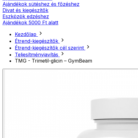
Ajándékok sütéshez és főzéshez
Divat és kiegészítők
Eszközök edzéshez
Ajándékok 5000 Ft alatt
Kezdőlap
Étrend-kiegészítők
Étrend-kiegészítők cél szerint
Teljesítményjavítás
TMG - Trimetil-glicin – GymBeam