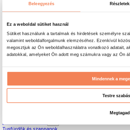
Táskák & hátizsákok
Beleegyezés
Részletek
Ételhordó táskák & kiegészítők
Edzőtáskák
Hátizsákok
Ez a weboldal sütiket használ
Tevékenység alapú kiegészítők
Sütiket használunk a tartalmak és hirdetések személyre sza
Futás
valamint weboldalforgalmunk elemzéséhez. Ezenkívül közöss
Küzdősportok
megosztjuk az Ön weboldalhasználatra vonatkozó adatait, a
Kerékpározás
Jóga és pilates
adatokkal, amelyeket Ön adott meg számukra vagy az Ön álta
Hidegterápia
Úszás
Túrázás
Mindennek a meg
Biohacking
Vörösfény-terápia
Vízszűrők és -kancsók
Testre szabá
Öko háztartás
Mosószerek
Megtagad
Tisztítószerek
Natúrkozmetikumok
Tusfürdők és szappanok