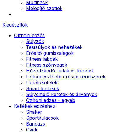
Multipack
Melegítő szettek
Kiegészítők
Otthoni edzés
Súlyzók
Testsúlyok és nehezékek
Erősítő gumiszalagok
Fitness labdák
Fitness szőnyegek
Húzódzkodó rudak és keretek
Felfüggeszthető erősítő rendszerek
Ugrálókötelek
Smart kellékek
Súlyemelő keretek és állványok
Otthoni edzés - egyéb
Kellékek edzéshez
Shaker
Sportkulacsok
Bandázs
Övek