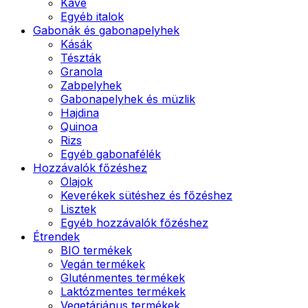
Kávé
Egyéb italok
Gabonák és gabonapelyhek
Kásák
Tészták
Granola
Zabpelyhek
Gabonapelyhek és müzlik
Hajdina
Quinoa
Rizs
Egyéb gabonafélék
Hozzávalók főzéshez
Olajok
Keverékek sütéshez és főzéshez
Lisztek
Egyéb hozzávalók főzéshez
Étrendek
BIO termékek
Vegán termékek
Gluténmentes termékek
Laktózmentes termékek
Vegetáriánus termékek