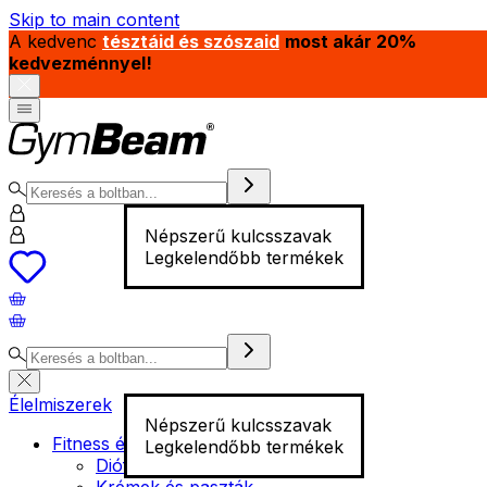
Skip to main content
A kedvenc
tésztáid és szószaid
most akár 20%
kedvezménnyel!
Népszerű kulcsszavak
Legkelendőbb termékek
Élelmiszerek
Népszerű kulcsszavak
Fitness élelmiszer
Legkelendőbb termékek
Diófélék
Krémek és paszták