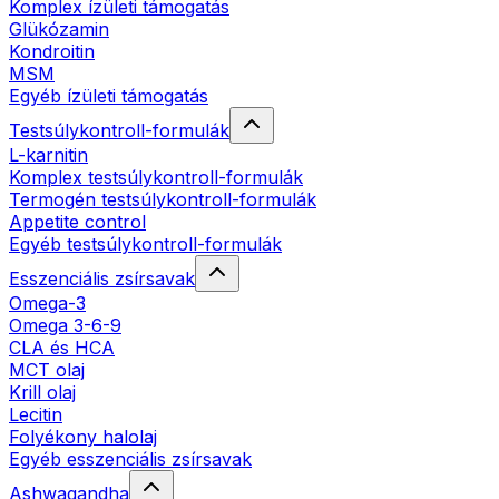
Komplex ízületi támogatás
Glükózamin
Kondroitin
MSM
Egyéb ízületi támogatás
Testsúlykontroll-formulák
L-karnitin
Komplex testsúlykontroll-formulák
Termogén testsúlykontroll-formulák
Appetite control
Egyéb testsúlykontroll-formulák
Esszenciális zsírsavak
Omega-3
Omega 3-6-9
CLA és HCA
MCT olaj
Krill olaj
Lecitin
Folyékony halolaj
Egyéb esszenciális zsírsavak
Ashwagandha