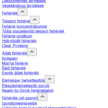
Laktózmentes termékek
Vegetáriánus termékek
Fehérjék
Tejsavó fehérje
Fehérje koncentrátumok
Több összetevőjű tejsavó fehérjék
Fehérje izolátum
Hidrolizált fehérjék
Clear Proteins
Állati fehérjék
Kollagén
Marha fehérje
Éjjeli fehérjék
Egyéb állati fehérjék
Élelmiszer helyettesítők
Étkezéshelyettesítő porok
Ready-to-Drink fehérjeitalok
Fehérjék cél szerint
Izomtömegnövelők