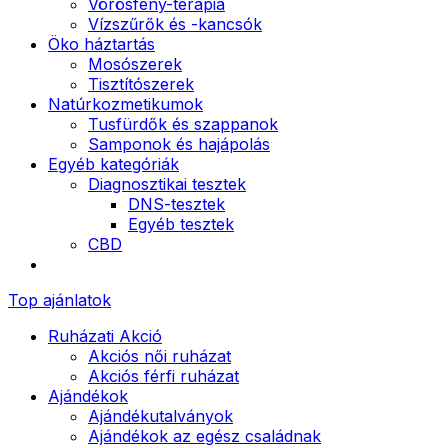
Vörösfény-terápia
Vízszűrők és -kancsók
Öko háztartás
Mosószerek
Tisztítószerek
Natúrkozmetikumok
Tusfürdők és szappanok
Samponok és hajápolás
Egyéb kategóriák
Diagnosztikai tesztek
DNS-tesztek
Egyéb tesztek
CBD
Top ajánlatok
Ruházati Akció
Akciós női ruházat
Akciós férfi ruházat
Ajándékok
Ajándékutalványok
Ajándékok az egész családnak