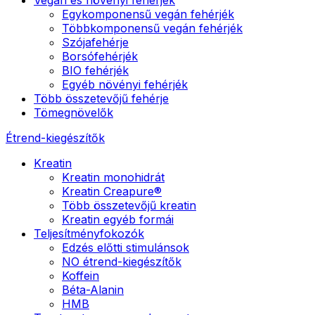
Egykomponensű vegán fehérjék
Többkomponensű vegán fehérjék
Szójafehérje
Borsófehérjék
BIO fehérjék
Egyéb növényi fehérjék
Több összetevőjű fehérje
Tömegnövelők
Étrend-kiegészítők
Kreatin
Kreatin monohidrát
Kreatin Creapure®
Több összetevőjű kreatin
Kreatin egyéb formái
Teljesítményfokozók
Edzés előtti stimulánsok
NO étrend-kiegészítők
Koffein
Béta-Alanin
HMB