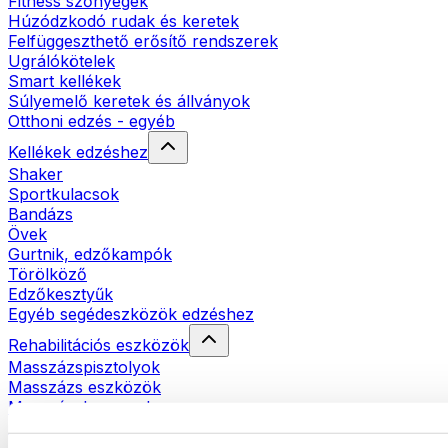
Fitness szőnyegek
Húzódzkodó rudak és keretek
Felfüggeszthető erősítő rendszerek
Ugrálókötelek
Smart kellékek
Súlyemelő keretek és állványok
Otthoni edzés - egyéb
Kellékek edzéshez
Shaker
Sportkulacsok
Bandázs
Övek
Gurtnik, edzőkampók
Törölköző
Edzőkesztyűk
Egyéb segédeszközök edzéshez
Rehabilitációs eszközök
Masszázspisztolyok
Masszázs eszközök
Masszázshengerek
Egyéb rehabilitációs eszközök