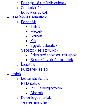
Energia- és müzliszeletek
Csokoládék
Egyéb snackek
Ízesítők és édesítők
Édesítők
Eritrit
Mézek
Sztívia
Xilit
Egyéb édesítők
Szószok és szirupok
Édes szószok és szirupok
Sós szószok és öntetek
Ízesítők
Fűszerek és só
Italok
Izotóniás italok
RTD italok
RTD energiaitalok
Shotok
Különleges italok
Tea és matcha