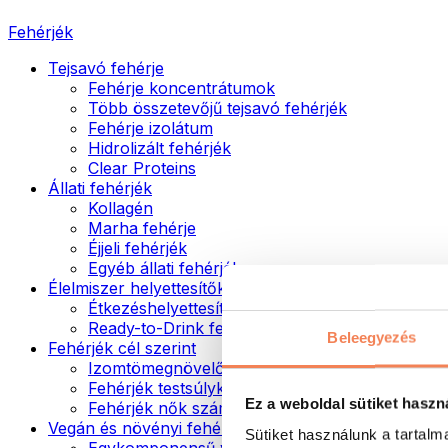
Fehérjék
Tejsavó fehérje
Fehérje koncentrátumok
Több összetevőjű tejsavó fehérjék
Fehérje izolátum
Hidrolizált fehérjék
Clear Proteins
Állati fehérjék
Kollagén
Marha fehérje
Éjjeli fehérjék
Egyéb állati fehérjék
Élelmiszer helyettesítők
Étkezéshelyettesítő porok
Ready-to-Drink fehérjeitalok
Beleegyezés
Fehérjék cél szerint
Izomtömegnövelők
Fehérjék testsúlykontroll támogatásához
Ez a weboldal sütiket haszn
Fehérjék nők számára
Vegán és növényi fehérjék
Sütiket használunk a tartal
Egykomponensű vegán fehérjék