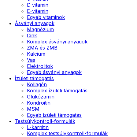
D vitamin
E-vitamin
Egyéb vitaminok
Ásványi anyagok
Magnézium
Cink
Komplex ásványi anyagok
ZMA és ZMB
Kalcium
Vas
Elektrolitok
Egyéb ásványi anyagok
Ízületi támogatás
Kollagén
Komplex ízületi támogatás
Glükózamin
Kondroitin
MSM
Egyéb ízületi támogatás
Testsúlykontroll-formulák
L-karnitin
Komplex testsúlykontroll-formulák