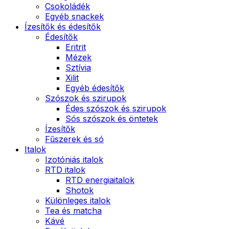
Csokoládék
Egyéb snackek
Ízesítők és édesítők
Édesítők
Eritrit
Mézek
Sztívia
Xilit
Egyéb édesítők
Szószok és szirupok
Édes szószok és szirupok
Sós szószok és öntetek
Ízesítők
Fűszerek és só
Italok
Izotóniás italok
RTD italok
RTD energiaitalok
Shotok
Különleges italok
Tea és matcha
Kávé