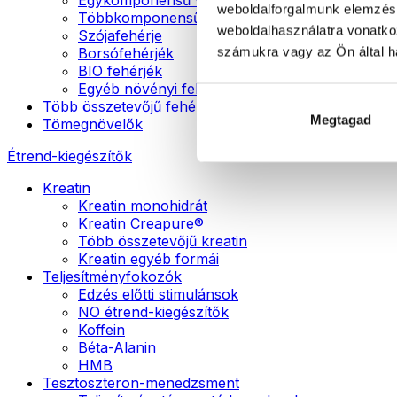
weboldalforgalmunk elemzésé
Többkomponensű vegán fehérjék
weboldalhasználatra vonatko
Szójafehérje
számukra vagy az Ön által ha
Borsófehérjék
BIO fehérjék
Egyéb növényi fehérjék
Több összetevőjű fehérje
Megtagad
Tömegnövelők
Étrend-kiegészítők
Kreatin
Kreatin monohidrát
Kreatin Creapure®
Több összetevőjű kreatin
Kreatin egyéb formái
Teljesítményfokozók
Edzés előtti stimulánsok
NO étrend-kiegészítők
Koffein
Béta-Alanin
HMB
Tesztoszteron-menedzsment