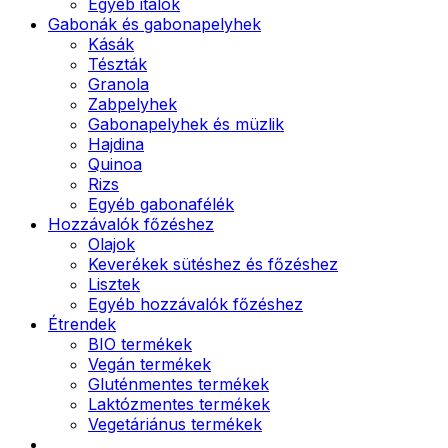
Egyéb italok
Gabonák és gabonapelyhek
Kásák
Tészták
Granola
Zabpelyhek
Gabonapelyhek és müzlik
Hajdina
Quinoa
Rizs
Egyéb gabonafélék
Hozzávalók főzéshez
Olajok
Keverékek sütéshez és főzéshez
Lisztek
Egyéb hozzávalók főzéshez
Étrendek
BIO termékek
Vegán termékek
Gluténmentes termékek
Laktózmentes termékek
Vegetáriánus termékek