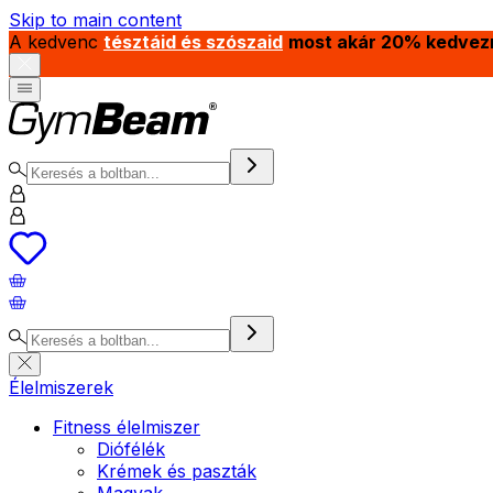
Skip to main content
A kedvenc
tésztáid és szószaid
most akár 20% kedvez
Élelmiszerek
Fitness élelmiszer
Diófélék
Krémek és paszták
Magvak