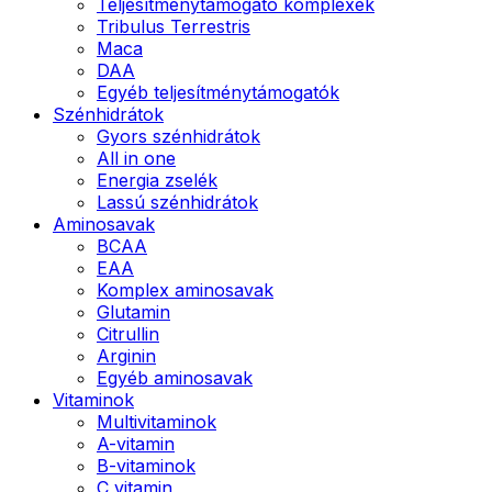
Teljesítménytámogató komplexek
Tribulus Terrestris
Maca
DAA
Egyéb teljesítménytámogatók
Szénhidrátok
Gyors szénhidrátok
All in one
Energia zselék
Lassú szénhidrátok
Aminosavak
BCAA
EAA
Komplex aminosavak
Glutamin
Citrullin
Arginin
Egyéb aminosavak
Vitaminok
Multivitaminok
A-vitamin
B-vitaminok
C vitamin