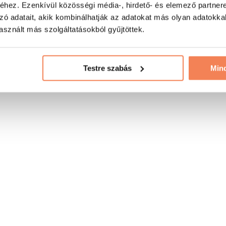
hez. Ezenkívül közösségi média-, hirdető- és elemező partner
zó adatait, akik kombinálhatják az adatokat más olyan adatokka
sznált más szolgáltatásokból gyűjtöttek.
Testre szabás
Min