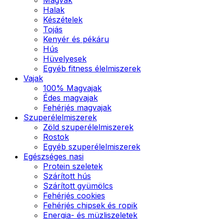
Halak
Készételek
Tojás
Kenyér és pékáru
Hús
Hüvelyesek
Egyéb fitness élelmiszerek
Vajak
100% Magvajak
Édes magvajak
Fehérjés magvajak
Szuperélelmiszerek
Zöld szuperélelmiszerek
Rostok
Egyéb szuperélelmiszerek
Egészséges nasi
Protein szeletek
Szárított hús
Szárított gyümölcs
Fehérjés cookies
Fehérjés chipsek és ropik
Energia- és müzliszeletek