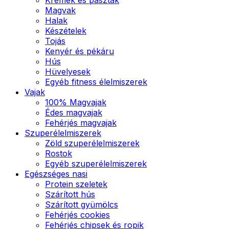
Magvak
Halak
Készételek
Tojás
Kenyér és pékáru
Hús
Hüvelyesek
Egyéb fitness élelmiszerek
Vajak
100% Magvajak
Édes magvajak
Fehérjés magvajak
Szuperélelmiszerek
Zöld szuperélelmiszerek
Rostok
Egyéb szuperélelmiszerek
Egészséges nasi
Protein szeletek
Szárított hús
Szárított gyümölcs
Fehérjés cookies
Fehérjés chipsek és ropik