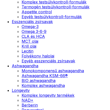
Komplex testsúlykontroll-formulák
Termogén testsúlykontroll-formulák
Appetite control
Egyéb testsúlykontroll-formulák
Esszenciális zsírsavak
Omega-3
Omega 3-6-9
CLA és HCA
MCT olaj
Krill olaj
Lecitin
Folyékony halolaj
Egyéb esszenciális zsírsavak
Ashwagandha
Monokomponensű ashwagandha
Ashwagandha KSM-66®
BIO ashwagandha
Komplex ashwagandha
Longevity
Komplex longevity termékek
NAD+
Berberin
Rezveratrol