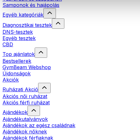
Samponok és hajápolás
Egyéb kategóriák
Diagnosztikai tesztek
DNS-tesztek
Egyéb tesztek
CBD
Top ajánlatok
Bestsellerek
GymBeam Webshop
Újdonságok
Akciók
Ruházati Akció
Akciós női ruházat
Akciós férfi ruházat
Ajándékok
Ajándékutalványok
Ajándékok az egész családnak
Ajándékok nőknek
Ajándékok férfiaknak