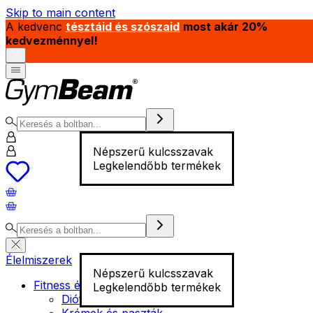
Skip to main content
A kedvenc
tésztáid és szószaid
most akár 20%
kedvezménnyel!
Népszerű kulcsszavak
Legkelendőbb termékek
Élelmiszerek
Népszerű kulcsszavak
Fitness élelmiszer
Legkelendőbb termékek
Diófélék
Krémek és paszták