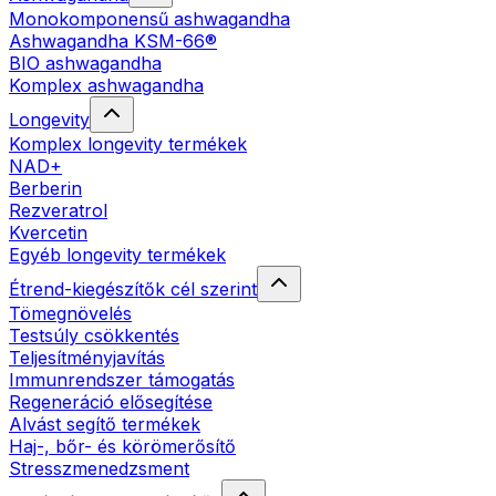
Monokomponensű ashwagandha
Ashwagandha KSM-66®
BIO ashwagandha
Komplex ashwagandha
Longevity
Komplex longevity termékek
NAD+
Berberin
Rezveratrol
Kvercetin
Egyéb longevity termékek
Étrend-kiegészítők cél szerint
Tömegnövelés
Testsúly csökkentés
Teljesítményjavítás
Immunrendszer támogatás
Regeneráció elősegítése
Alvást segítő termékek
Haj-, bőr- és körömerősítő
Stresszmenedzsment