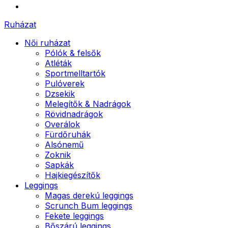
Ruházat
Női ruházat
Pólók & felsők
Atléták
Sportmelltartók
Pulóverek
Dzsekik
Melegítők & Nadrágok
Rövidnadrágok
Overálok
Fürdőruhák
Alsónemű
Zoknik
Sapkák
Hajkiegészítők
Leggings
Magas derekú leggings
Scrunch Bum leggings
Fekete leggings
Bőszárú leggings