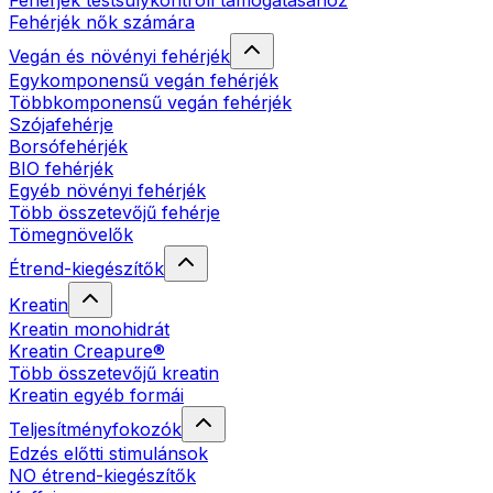
Fehérjék testsúlykontroll támogatásához
Fehérjék nők számára
Vegán és növényi fehérjék
Egykomponensű vegán fehérjék
Többkomponensű vegán fehérjék
Szójafehérje
Borsófehérjék
BIO fehérjék
Egyéb növényi fehérjék
Több összetevőjű fehérje
Tömegnövelők
Étrend-kiegészítők
Kreatin
Kreatin monohidrát
Kreatin Creapure®
Több összetevőjű kreatin
Kreatin egyéb formái
Teljesítményfokozók
Edzés előtti stimulánsok
NO étrend-kiegészítők