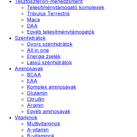
Tesztoszteron-menedzsment
Teljesítménytámogató komplexek
Tribulus Terrestris
Maca
DAA
Egyéb teljesítménytámogatók
Szénhidrátok
Gyors szénhidrátok
All in one
Energia zselék
Lassú szénhidrátok
Aminosavak
BCAA
EAA
Komplex aminosavak
Glutamin
Citrullin
Arginin
Egyéb aminosavak
Vitaminok
Multivitaminok
A-vitamin
B-vitaminok