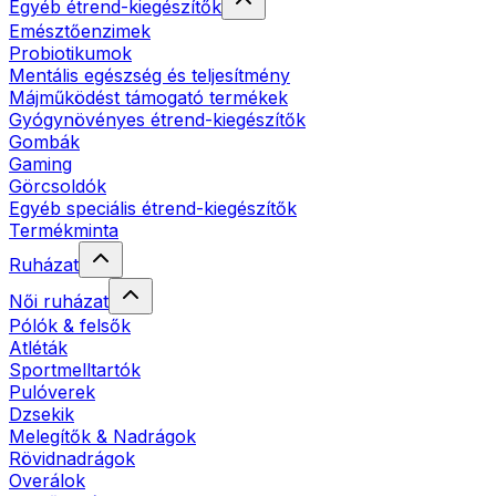
Egyéb étrend-kiegészítők
Emésztőenzimek
Probiotikumok
Mentális egészség és teljesítmény
Májműködést támogató termékek
Gyógynövényes étrend-kiegészítők
Gombák
Gaming
Görcsoldók
Egyéb speciális étrend-kiegészítők
Termékminta
Ruházat
Női ruházat
Pólók & felsők
Atléták
Sportmelltartók
Pulóverek
Dzsekik
Melegítők & Nadrágok
Rövidnadrágok
Overálok