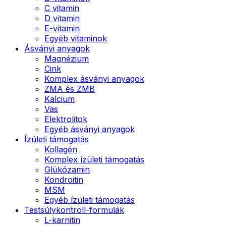
C vitamin
D vitamin
E-vitamin
Egyéb vitaminok
Ásványi anyagok
Magnézium
Cink
Komplex ásványi anyagok
ZMA és ZMB
Kalcium
Vas
Elektrolitok
Egyéb ásványi anyagok
Ízületi támogatás
Kollagén
Komplex ízületi támogatás
Glükózamin
Kondroitin
MSM
Egyéb ízületi támogatás
Testsúlykontroll-formulák
L-karnitin