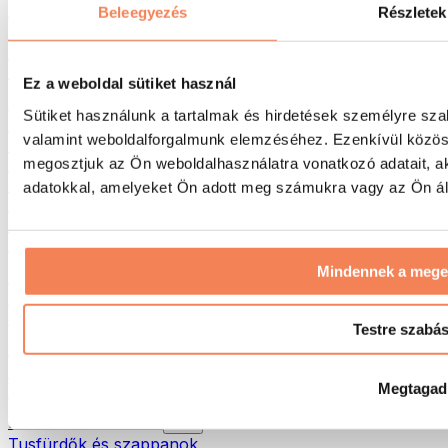
Táskák & hátizsákok
Beleegyezés
Részletek
Ételhordó táskák & kiegészítők
Edzőtáskák
Hátizsákok
Ez a weboldal sütiket használ
Tevékenység alapú kiegészítők
Sütiket használunk a tartalmak és hirdetések személyre sza
Futás
valamint weboldalforgalmunk elemzéséhez. Ezenkívül közöss
Küzdősportok
megosztjuk az Ön weboldalhasználatra vonatkozó adatait, a
Kerékpározás
Jóga és pilates
adatokkal, amelyeket Ön adott meg számukra vagy az Ön álta
Hidegterápia
Úszás
Túrázás
Mindennek a meg
Biohacking
Vörösfény-terápia
Vízszűrők és -kancsók
Testre szabá
Öko háztartás
Mosószerek
Megtagad
Tisztítószerek
Natúrkozmetikumok
Tusfürdők és szappanok