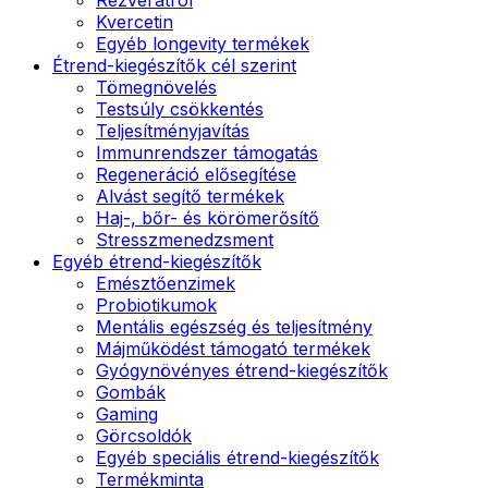
Kvercetin
Egyéb longevity termékek
Étrend-kiegészítők cél szerint
Tömegnövelés
Testsúly csökkentés
Teljesítményjavítás
Immunrendszer támogatás
Regeneráció elősegítése
Alvást segítő termékek
Haj-, bőr- és körömerősítő
Stresszmenedzsment
Egyéb étrend-kiegészítők
Emésztőenzimek
Probiotikumok
Mentális egészség és teljesítmény
Májműködést támogató termékek
Gyógynövényes étrend-kiegészítők
Gombák
Gaming
Görcsoldók
Egyéb speciális étrend-kiegészítők
Termékminta