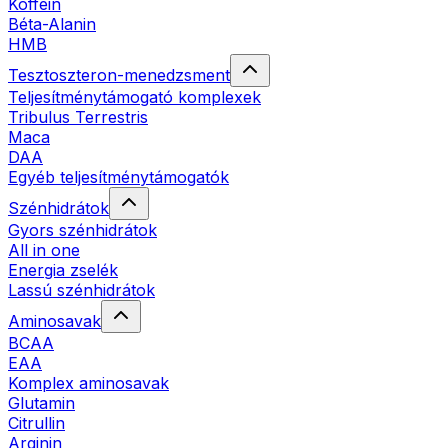
Koffein
Béta-Alanin
HMB
Tesztoszteron-menedzsment
Teljesítménytámogató komplexek
Tribulus Terrestris
Maca
DAA
Egyéb teljesítménytámogatók
Szénhidrátok
Gyors szénhidrátok
All in one
Energia zselék
Lassú szénhidrátok
Aminosavak
BCAA
EAA
Komplex aminosavak
Glutamin
Citrullin
Arginin