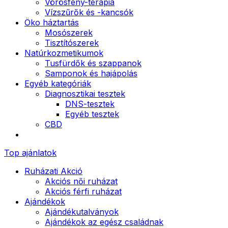
Vörösfény-terápia
Vízszűrők és -kancsók
Öko háztartás
Mosószerek
Tisztítószerek
Natúrkozmetikumok
Tusfürdők és szappanok
Samponok és hajápolás
Egyéb kategóriák
Diagnosztikai tesztek
DNS-tesztek
Egyéb tesztek
CBD
Top ajánlatok
Ruházati Akció
Akciós női ruházat
Akciós férfi ruházat
Ajándékok
Ajándékutalványok
Ajándékok az egész családnak