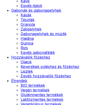
Kávé
Egyéb italok
Gabonák és gabonapelyhek
Kásák
Tészták
Granola
Zabpelyhek
Gabonapelyhek és müzlik
Hajdina
Quinoa
Rizs
Egyéb gabonafélék
Hozzávalók főzéshez
Olajok
Keverékek sütéshez és főzéshez
Lisztek
Egyéb hozzávalók főzéshez
Étrendek
BIO termékek
Vegán termékek
Gluténmentes termékek
Laktózmentes termékek
Vegetáriánus termékek