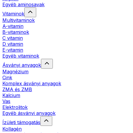
Egyéb aminosavak
Vitaminok
Multivitaminok
A-vitamin
B-vitaminok
C vitamin
D vitamin
E-vitamin
Egyéb vitaminok
Ásványi anyagok
Magnézium
Cink
Komplex ásványi anyagok
ZMA és ZMB
Kalcium
Vas
Elektrolitok
Egyéb ásványi anyagok
Ízületi támogatás
Kollagén