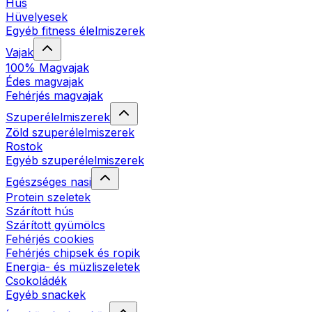
Hús
Hüvelyesek
Egyéb fitness élelmiszerek
Vajak
100% Magvajak
Édes magvajak
Fehérjés magvajak
Szuperélelmiszerek
Zöld szuperélelmiszerek
Rostok
Egyéb szuperélelmiszerek
Egészséges nasi
Protein szeletek
Szárított hús
Szárított gyümölcs
Fehérjés cookies
Fehérjés chipsek és ropik
Energia- és müzliszeletek
Csokoládék
Egyéb snackek