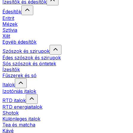
Ízesítők és édesítők
Édesítők
Eritrit
Mézek
Sztívia
Xilit
Egyéb édesítők
Szószok és szirupok
Édes szószok és szirupok
Sós szószok és öntetek
Ízesítők
Fűszerek és só
Italok
Izotóniás italok
RTD italok
RTD energiaitalok
Shotok
Különleges italok
Tea és matcha
Kávé