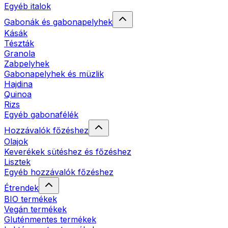
Egyéb italok
Gabonák és gabonapelyhek
Kásák
Tészták
Granola
Zabpelyhek
Gabonapelyhek és müzlik
Hajdina
Quinoa
Rizs
Egyéb gabonafélék
Hozzávalók főzéshez
Olajok
Keverékek sütéshez és főzéshez
Lisztek
Egyéb hozzávalók főzéshez
Étrendek
BIO termékek
Vegán termékek
Gluténmentes termékek