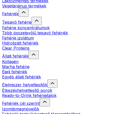
Laktózmentes termékek
Vegetáriánus termékek
Fehérjék
Tejsavó fehérje
Fehérje koncentrátumok
Több összetevőjű tejsavó fehérjék
Fehérje izolátum
Hidrolizált fehérjék
Clear Proteins
Állati fehérjék
Kollagén
Marha fehérje
Éjjeli fehérjék
Egyéb állati fehérjék
Élelmiszer helyettesítők
Étkezéshelyettesítő porok
Ready-to-Drink fehérjeitalok
Fehérjék cél szerint
Izomtömegnövelők