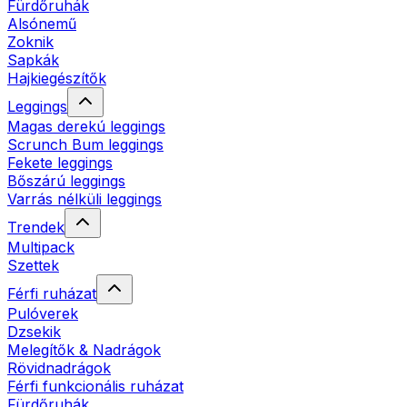
Fürdőruhák
Alsónemű
Zoknik
Sapkák
Hajkiegészítők
Leggings
Magas derekú leggings
Scrunch Bum leggings
Fekete leggings
Bőszárú leggings
Varrás nélküli leggings
Trendek
Multipack
Szettek
Férfi ruházat
Pulóverek
Dzsekik
Melegítők & Nadrágok
Rövidnadrágok
Férfi funkcionális ruházat
Fürdőruhák