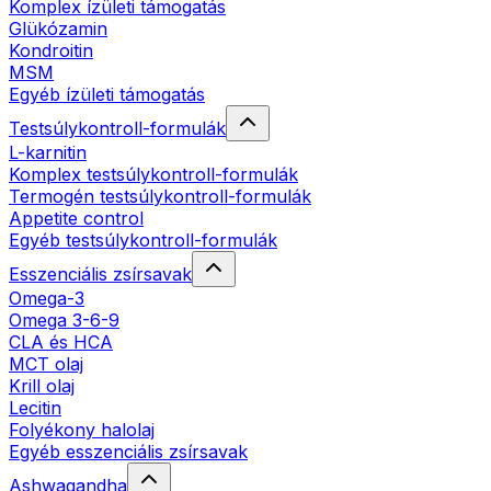
Komplex ízületi támogatás
Glükózamin
Kondroitin
MSM
Egyéb ízületi támogatás
Testsúlykontroll-formulák
L-karnitin
Komplex testsúlykontroll-formulák
Termogén testsúlykontroll-formulák
Appetite control
Egyéb testsúlykontroll-formulák
Esszenciális zsírsavak
Omega-3
Omega 3-6-9
CLA és HCA
MCT olaj
Krill olaj
Lecitin
Folyékony halolaj
Egyéb esszenciális zsírsavak
Ashwagandha