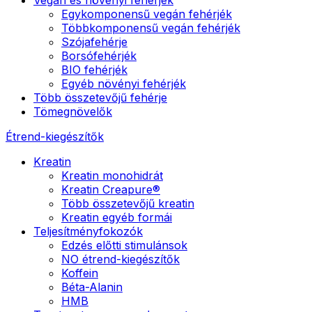
Egykomponensű vegán fehérjék
Többkomponensű vegán fehérjék
Szójafehérje
Borsófehérjék
BIO fehérjék
Egyéb növényi fehérjék
Több összetevőjű fehérje
Tömegnövelők
Étrend-kiegészítők
Kreatin
Kreatin monohidrát
Kreatin Creapure®
Több összetevőjű kreatin
Kreatin egyéb formái
Teljesítményfokozók
Edzés előtti stimulánsok
NO étrend-kiegészítők
Koffein
Béta-Alanin
HMB