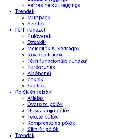
Varrás nélküli leggings
Trendek
Multipack
Szettek
Férfi ruházat
Pulóverek
Dzsekik
Melegítők & Nadrágok
Rövidnadrágok
Férfi funkcionális ruházat
Fürdőruhák
Alsónemű
Zoknik
Sapkák
Pólók és felsők
Atléták
Oversize pólók
Hosszú ujjú pólók
Fekete pólók
Kompressziós pólók
Slim-fit pólók
Trendek