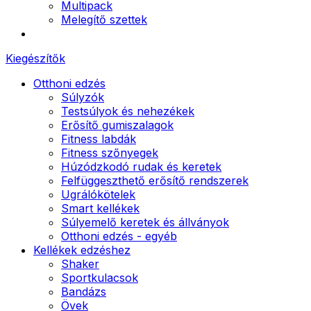
Multipack
Melegítő szettek
Kiegészítők
Otthoni edzés
Súlyzók
Testsúlyok és nehezékek
Erősítő gumiszalagok
Fitness labdák
Fitness szőnyegek
Húzódzkodó rudak és keretek
Felfüggeszthető erősítő rendszerek
Ugrálókötelek
Smart kellékek
Súlyemelő keretek és állványok
Otthoni edzés - egyéb
Kellékek edzéshez
Shaker
Sportkulacsok
Bandázs
Övek