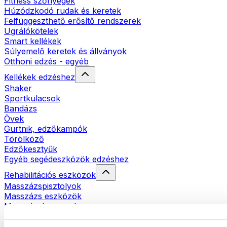
Fitness szőnyegek
Húzódzkodó rudak és keretek
Felfüggeszthető erősítő rendszerek
Ugrálókötelek
Smart kellékek
Súlyemelő keretek és állványok
Otthoni edzés - egyéb
Kellékek edzéshez
Shaker
Sportkulacsok
Bandázs
Övek
Gurtnik, edzőkampók
Törölköző
Edzőkesztyűk
Egyéb segédeszközök edzéshez
Rehabilitációs eszközök
Masszázspisztolyok
Masszázs eszközök
Masszázshengerek
Egyéb rehabilitációs eszközök