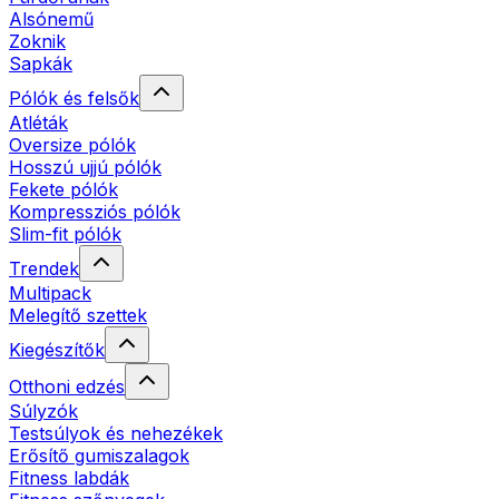
Alsónemű
Zoknik
Sapkák
Pólók és felsők
Atléták
Oversize pólók
Hosszú ujjú pólók
Fekete pólók
Kompressziós pólók
Slim-fit pólók
Trendek
Multipack
Melegítő szettek
Kiegészítők
Otthoni edzés
Súlyzók
Testsúlyok és nehezékek
Erősítő gumiszalagok
Fitness labdák