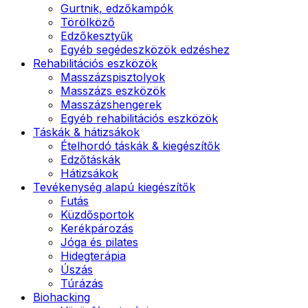
Gurtnik, edzőkampók
Törölköző
Edzőkesztyűk
Egyéb segédeszközök edzéshez
Rehabilitációs eszközök
Masszázspisztolyok
Masszázs eszközök
Masszázshengerek
Egyéb rehabilitációs eszközök
Táskák & hátizsákok
Ételhordó táskák & kiegészítők
Edzőtáskák
Hátizsákok
Tevékenység alapú kiegészítők
Futás
Küzdősportok
Kerékpározás
Jóga és pilates
Hidegterápia
Úszás
Túrázás
Biohacking