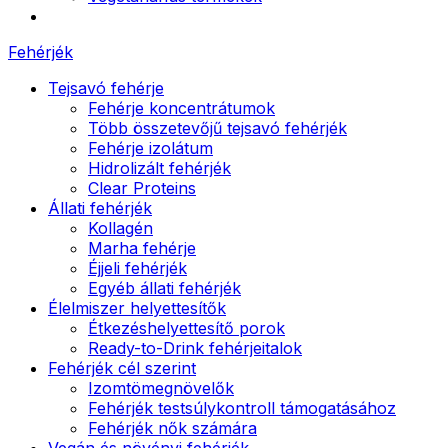
Fehérjék
Tejsavó fehérje
Fehérje koncentrátumok
Több összetevőjű tejsavó fehérjék
Fehérje izolátum
Hidrolizált fehérjék
Clear Proteins
Állati fehérjék
Kollagén
Marha fehérje
Éjjeli fehérjék
Egyéb állati fehérjék
Élelmiszer helyettesítők
Étkezéshelyettesítő porok
Ready-to-Drink fehérjeitalok
Fehérjék cél szerint
Izomtömegnövelők
Fehérjék testsúlykontroll támogatásához
Fehérjék nők számára
Vegán és növényi fehérjék