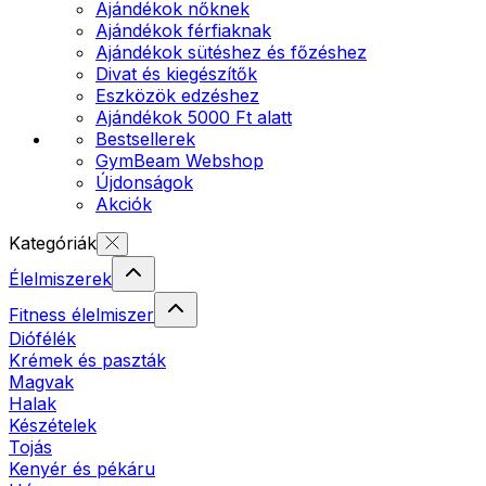
Ajándékok nőknek
Ajándékok férfiaknak
Ajándékok sütéshez és főzéshez
Divat és kiegészítők
Eszközök edzéshez
Ajándékok 5000 Ft alatt
Bestsellerek
GymBeam Webshop
Újdonságok
Akciók
Kategóriák
Élelmiszerek
Fitness élelmiszer
Diófélék
Krémek és paszták
Magvak
Halak
Készételek
Tojás
Kenyér és pékáru