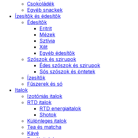
Csokoládék
Egyéb snackek
Ízesítők és édesítők
Édesítők
Eritrit
Mézek
Sztívia
Xilit
Egyéb édesítők
Szószok és szirupok
Édes szószok és szirupok
Sós szószok és öntetek
Ízesítők
Fűszerek és só
Italok
Izotóniás italok
RTD italok
RTD energiaitalok
Shotok
Különleges italok
Tea és matcha
Kávé