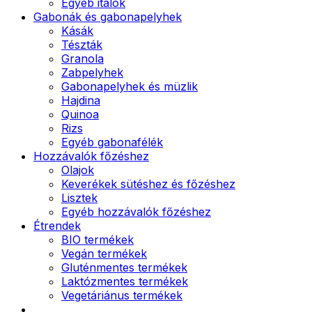
Egyéb italok
Gabonák és gabonapelyhek
Kásák
Tészták
Granola
Zabpelyhek
Gabonapelyhek és müzlik
Hajdina
Quinoa
Rizs
Egyéb gabonafélék
Hozzávalók főzéshez
Olajok
Keverékek sütéshez és főzéshez
Lisztek
Egyéb hozzávalók főzéshez
Étrendek
BIO termékek
Vegán termékek
Gluténmentes termékek
Laktózmentes termékek
Vegetáriánus termékek