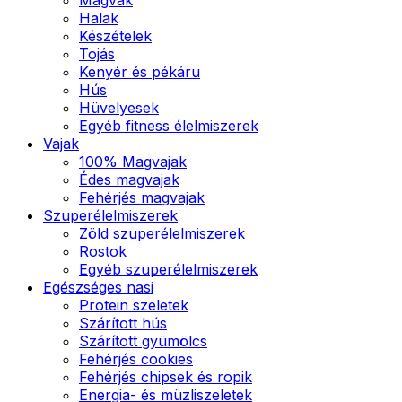
Halak
Készételek
Tojás
Kenyér és pékáru
Hús
Hüvelyesek
Egyéb fitness élelmiszerek
Vajak
100% Magvajak
Édes magvajak
Fehérjés magvajak
Szuperélelmiszerek
Zöld szuperélelmiszerek
Rostok
Egyéb szuperélelmiszerek
Egészséges nasi
Protein szeletek
Szárított hús
Szárított gyümölcs
Fehérjés cookies
Fehérjés chipsek és ropik
Energia- és müzliszeletek