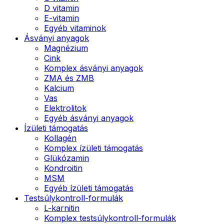
D vitamin
E-vitamin
Egyéb vitaminok
Ásványi anyagok
Magnézium
Cink
Komplex ásványi anyagok
ZMA és ZMB
Kalcium
Vas
Elektrolitok
Egyéb ásványi anyagok
Ízületi támogatás
Kollagén
Komplex ízületi támogatás
Glükózamin
Kondroitin
MSM
Egyéb ízületi támogatás
Testsúlykontroll-formulák
L-karnitin
Komplex testsúlykontroll-formulák