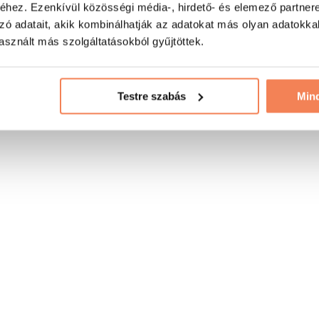
hez. Ezenkívül közösségi média-, hirdető- és elemező partner
zó adatait, akik kombinálhatják az adatokat más olyan adatokka
sznált más szolgáltatásokból gyűjtöttek.
Testre szabás
Min