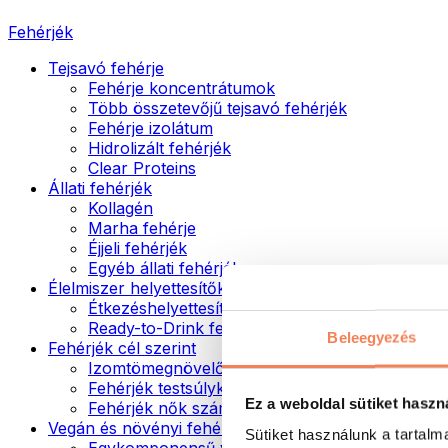
Fehérjék
Tejsavó fehérje
Fehérje koncentrátumok
Több összetevőjű tejsavó fehérjék
Fehérje izolátum
Hidrolizált fehérjék
Clear Proteins
Állati fehérjék
Kollagén
Marha fehérje
Éjjeli fehérjék
Egyéb állati fehérjék
Élelmiszer helyettesítők
Étkezéshelyettesítő porok
Ready-to-Drink fehérjeitalok
Beleegyezés
Fehérjék cél szerint
Izomtömegnövelők
Fehérjék testsúlykontroll támogatásához
Ez a weboldal sütiket haszn
Fehérjék nők számára
Vegán és növényi fehérjék
Sütiket használunk a tartal
Egykomponensű vegán fehérjék