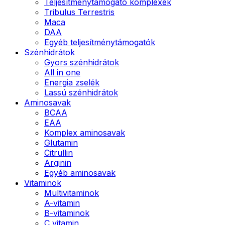
Teljesítménytámogató komplexek
Tribulus Terrestris
Maca
DAA
Egyéb teljesítménytámogatók
Szénhidrátok
Gyors szénhidrátok
All in one
Energia zselék
Lassú szénhidrátok
Aminosavak
BCAA
EAA
Komplex aminosavak
Glutamin
Citrullin
Arginin
Egyéb aminosavak
Vitaminok
Multivitaminok
A-vitamin
B-vitaminok
C vitamin