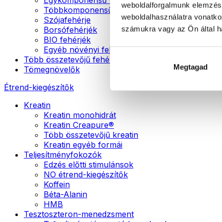
weboldalforgalmunk elemzésé
Többkomponensű vegán fehérjék
weboldalhasználatra vonatko
Szójafehérje
számukra vagy az Ön által ha
Borsófehérjék
BIO fehérjék
Egyéb növényi fehérjék
Több összetevőjű fehérje
Megtagad
Tömegnövelők
Étrend-kiegészítők
Kreatin
Kreatin monohidrát
Kreatin Creapure®
Több összetevőjű kreatin
Kreatin egyéb formái
Teljesítményfokozók
Edzés előtti stimulánsok
NO étrend-kiegészítők
Koffein
Béta-Alanin
HMB
Tesztoszteron-menedzsment