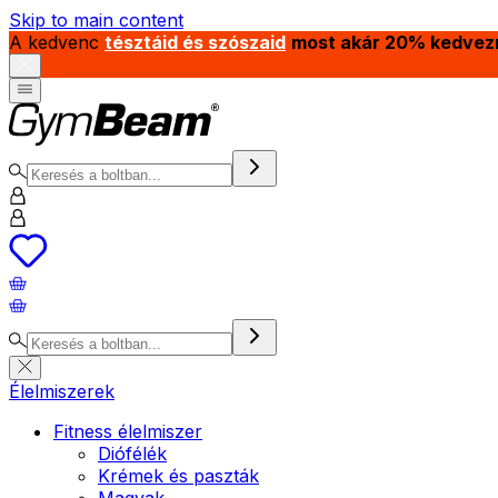
Skip to main content
A kedvenc
tésztáid és szószaid
most akár 20% kedvez
Élelmiszerek
Fitness élelmiszer
Diófélék
Krémek és paszták
Magvak