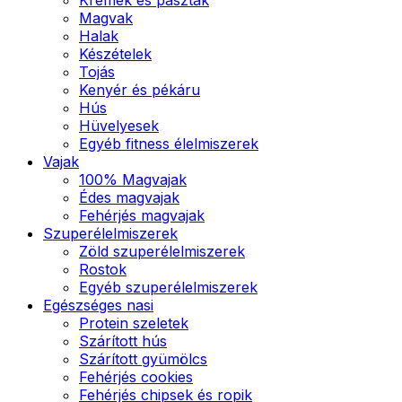
Magvak
Halak
Készételek
Tojás
Kenyér és pékáru
Hús
Hüvelyesek
Egyéb fitness élelmiszerek
Vajak
100% Magvajak
Édes magvajak
Fehérjés magvajak
Szuperélelmiszerek
Zöld szuperélelmiszerek
Rostok
Egyéb szuperélelmiszerek
Egészséges nasi
Protein szeletek
Szárított hús
Szárított gyümölcs
Fehérjés cookies
Fehérjés chipsek és ropik