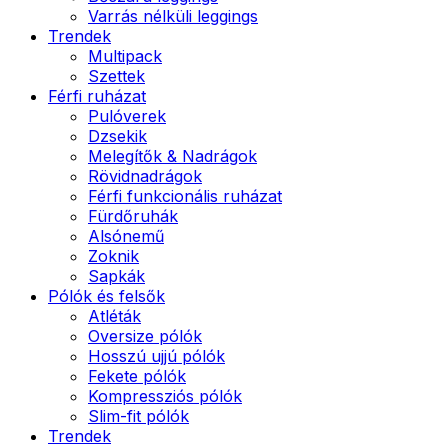
Varrás nélküli leggings
Trendek
Multipack
Szettek
Férfi ruházat
Pulóverek
Dzsekik
Melegítők & Nadrágok
Rövidnadrágok
Férfi funkcionális ruházat
Fürdőruhák
Alsónemű
Zoknik
Sapkák
Pólók és felsők
Atléták
Oversize pólók
Hosszú ujjú pólók
Fekete pólók
Kompressziós pólók
Slim-fit pólók
Trendek