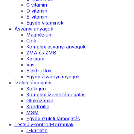
C vitamin
D vitamin
E-vitamin
Egyéb vitaminok
Ásványi anyagok
Magnézium
Cink
Komplex ásványi anyagok
ZMA és ZMB
Kalcium
Vas
Elektrolitok
Egyéb ásványi anyagok
Ízületi támogatás
Kollagén
Komplex ízületi támogatás
Glükózamin
Kondroitin
MSM
Egyéb ízületi támogatás
Testsúlykontroll-formulák
L-karnitin