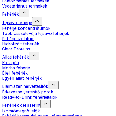
Laktózmentes termékek
Vegetáriánus termékek
Fehérjék
Tejsavó fehérje
Fehérje koncentrátumok
Több összetevőjű tejsavó fehérjék
Fehérje izolátum
Hidrolizált fehérjék
Clear Proteins
Állati fehérjék
Kollagén
Marha fehérje
Éjjeli fehérjék
Egyéb állati fehérjék
Élelmiszer helyettesítők
Étkezéshelyettesítő porok
Ready-to-Drink fehérjeitalok
Fehérjék cél szerint
Izomtömegnövelők