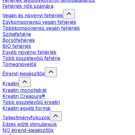
Fehérjék testsúlykontroll támogatásához
Fehérjék nők számára
Vegán és növényi fehérjék
Egykomponensű vegán fehérjék
Többkomponensű vegán fehérjék
Szójafehérje
Borsófehérjék
BIO fehérjék
Egyéb növényi fehérjék
Több összetevőjű fehérje
Tömegnövelők
Étrend-kiegészítők
Kreatin
Kreatin monohidrát
Kreatin Creapure®
Több összetevőjű kreatin
Kreatin egyéb formái
Teljesítményfokozók
Edzés előtti stimulánsok
NO étrend-kiegészítők