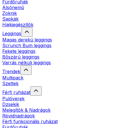
Fürdőruhák
Alsónemű
Zoknik
Sapkák
Hajkiegészítők
Leggings
Magas derekú leggings
Scrunch Bum leggings
Fekete leggings
Bőszárú leggings
Varrás nélküli leggings
Trendek
Multipack
Szettek
Férfi ruházat
Pulóverek
Dzsekik
Melegítők & Nadrágok
Rövidnadrágok
Férfi funkcionális ruházat
Fürdőruhák