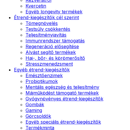
Kvercetin
Egyéb longevity termékek
Étrend-kiegészítők cél szerint
Tömegnövelés
Testsúly csökkentés
Teljesítményjavítás
Immunrendszer támogatás
Regeneráció elősegítése
Alvást segítő termékek
Haj-, bőr- és körömerősítő
Stresszmenedzsment
Egyéb étrend-kiegészítők
Emésztőenzimek
Probiotikumok
Mentális egészség és teljesítmény
Májműködést támogató termékek
Gyógynövényes étrend-kiegészítők
Gombák
Gaming
Görcsoldók
Egyéb speciális étrend-kiegészítők
Termékminta