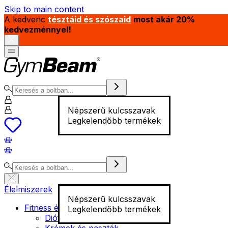
Skip to main content
A kedvenc
tésztáid és szószaid
most akár 20%
kedvezménnyel!
Népszerű kulcsszavak
Legkelendőbb termékek
Élelmiszerek
Népszerű kulcsszavak
Fitness élelmiszer
Legkelendőbb termékek
Diófélék
Krémek és paszták