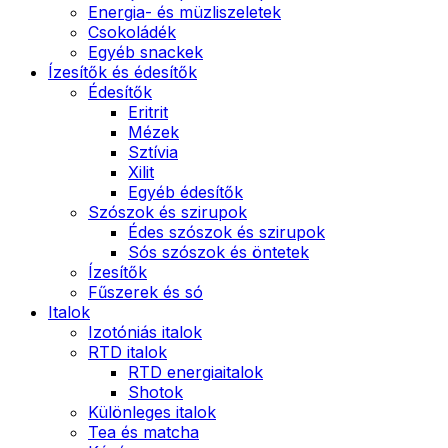
Energia- és müzliszeletek
Csokoládék
Egyéb snackek
Ízesítők és édesítők
Édesítők
Eritrit
Mézek
Sztívia
Xilit
Egyéb édesítők
Szószok és szirupok
Édes szószok és szirupok
Sós szószok és öntetek
Ízesítők
Fűszerek és só
Italok
Izotóniás italok
RTD italok
RTD energiaitalok
Shotok
Különleges italok
Tea és matcha