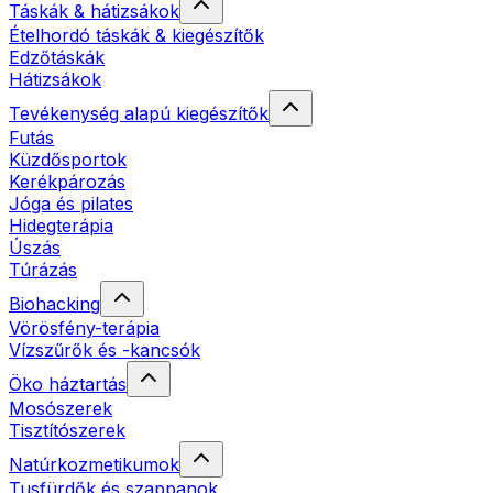
Táskák & hátizsákok
Ételhordó táskák & kiegészítők
Edzőtáskák
Hátizsákok
Tevékenység alapú kiegészítők
Futás
Küzdősportok
Kerékpározás
Jóga és pilates
Hidegterápia
Úszás
Túrázás
Biohacking
Vörösfény-terápia
Vízszűrők és -kancsók
Öko háztartás
Mosószerek
Tisztítószerek
Natúrkozmetikumok
Tusfürdők és szappanok