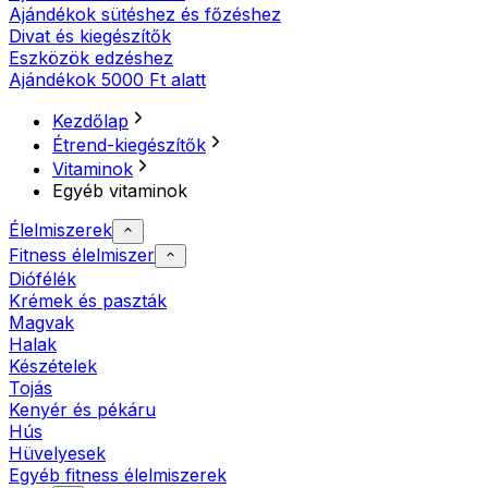
Ajándékok sütéshez és főzéshez
Divat és kiegészítők
Eszközök edzéshez
Ajándékok 5000 Ft alatt
Kezdőlap
Étrend-kiegészítők
Vitaminok
Egyéb vitaminok
Élelmiszerek
Fitness élelmiszer
Diófélék
Krémek és paszták
Magvak
Halak
Készételek
Tojás
Kenyér és pékáru
Hús
Hüvelyesek
Egyéb fitness élelmiszerek