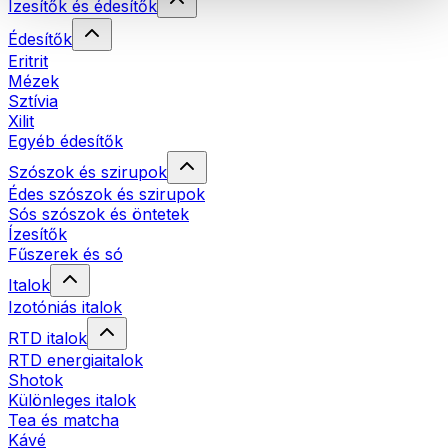
Ízesítők és édesítők
Édesítők
Eritrit
Mézek
Sztívia
Xilit
Egyéb édesítők
Szószok és szirupok
Édes szószok és szirupok
Sós szószok és öntetek
Ízesítők
Fűszerek és só
Italok
Izotóniás italok
RTD italok
RTD energiaitalok
Shotok
Különleges italok
Tea és matcha
Kávé