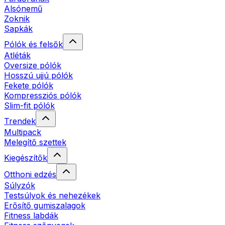
Alsónemű
Zoknik
Sapkák
Pólók és felsők
Atléták
Oversize pólók
Hosszú ujjú pólók
Fekete pólók
Kompressziós pólók
Slim-fit pólók
Trendek
Multipack
Melegítő szettek
Kiegészítők
Otthoni edzés
Súlyzók
Testsúlyok és nehezékek
Erősítő gumiszalagok
Fitness labdák