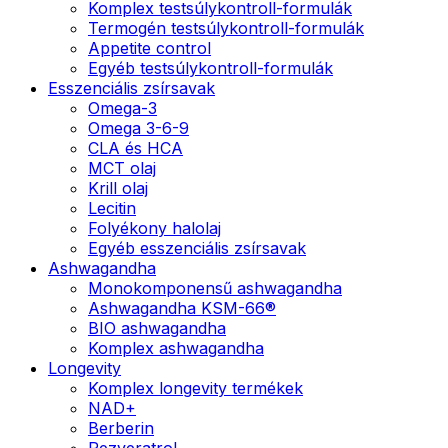
Komplex testsúlykontroll-formulák
Termogén testsúlykontroll-formulák
Appetite control
Egyéb testsúlykontroll-formulák
Esszenciális zsírsavak
Omega-3
Omega 3-6-9
CLA és HCA
MCT olaj
Krill olaj
Lecitin
Folyékony halolaj
Egyéb esszenciális zsírsavak
Ashwagandha
Monokomponensű ashwagandha
Ashwagandha KSM-66®
BIO ashwagandha
Komplex ashwagandha
Longevity
Komplex longevity termékek
NAD+
Berberin
Rezveratrol