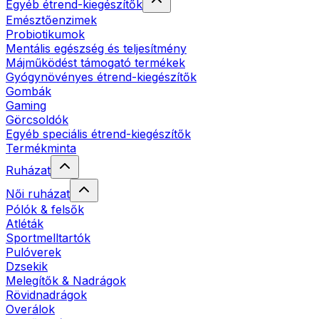
Egyéb étrend-kiegészítők
Emésztőenzimek
Probiotikumok
Mentális egészség és teljesítmény
Májműködést támogató termékek
Gyógynövényes étrend-kiegészítők
Gombák
Gaming
Görcsoldók
Egyéb speciális étrend-kiegészítők
Termékminta
Ruházat
Női ruházat
Pólók & felsők
Atléták
Sportmelltartók
Pulóverek
Dzsekik
Melegítők & Nadrágok
Rövidnadrágok
Overálok