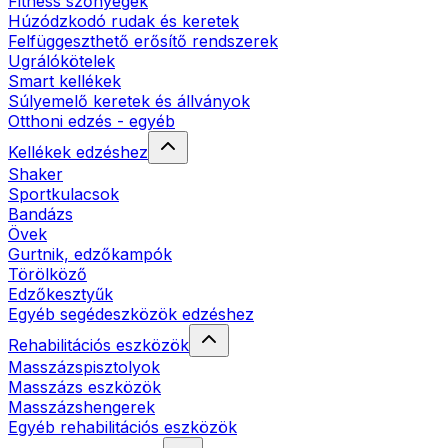
Fitness szőnyegek
Húzódzkodó rudak és keretek
Felfüggeszthető erősítő rendszerek
Ugrálókötelek
Smart kellékek
Súlyemelő keretek és állványok
Otthoni edzés - egyéb
Kellékek edzéshez
Shaker
Sportkulacsok
Bandázs
Övek
Gurtnik, edzőkampók
Törölköző
Edzőkesztyűk
Egyéb segédeszközök edzéshez
Rehabilitációs eszközök
Masszázspisztolyok
Masszázs eszközök
Masszázshengerek
Egyéb rehabilitációs eszközök