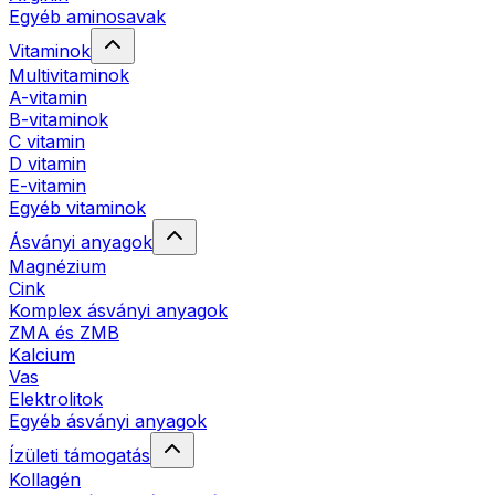
Egyéb aminosavak
Vitaminok
Multivitaminok
A-vitamin
B-vitaminok
C vitamin
D vitamin
E-vitamin
Egyéb vitaminok
Ásványi anyagok
Magnézium
Cink
Komplex ásványi anyagok
ZMA és ZMB
Kalcium
Vas
Elektrolitok
Egyéb ásványi anyagok
Ízületi támogatás
Kollagén