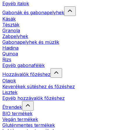
Egyéb italok
Gabonák és gabonapelyhek
Kásák
Tészták
Granola
Zabpelyhek
Gabonapelyhek és müzlik
Hajdina
Quinoa
Rizs
Egyéb gabonafélék
Hozzávalók főzéshez
Olajok
Keverékek sütéshez és főzéshez
Lisztek
Egyéb hozzávalók főzéshez
Étrendek
BIO termékek
Vegán termékek
Gluténmentes termékek