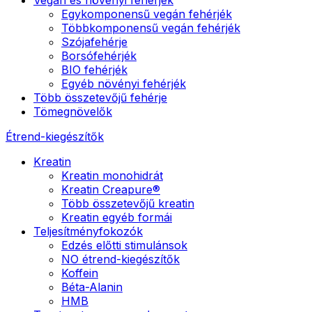
Egykomponensű vegán fehérjék
Többkomponensű vegán fehérjék
Szójafehérje
Borsófehérjék
BIO fehérjék
Egyéb növényi fehérjék
Több összetevőjű fehérje
Tömegnövelők
Étrend-kiegészítők
Kreatin
Kreatin monohidrát
Kreatin Creapure®
Több összetevőjű kreatin
Kreatin egyéb formái
Teljesítményfokozók
Edzés előtti stimulánsok
NO étrend-kiegészítők
Koffein
Béta-Alanin
HMB