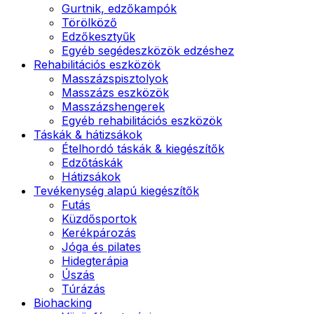
Gurtnik, edzőkampók
Törölköző
Edzőkesztyűk
Egyéb segédeszközök edzéshez
Rehabilitációs eszközök
Masszázspisztolyok
Masszázs eszközök
Masszázshengerek
Egyéb rehabilitációs eszközök
Táskák & hátizsákok
Ételhordó táskák & kiegészítők
Edzőtáskák
Hátizsákok
Tevékenység alapú kiegészítők
Futás
Küzdősportok
Kerékpározás
Jóga és pilates
Hidegterápia
Úszás
Túrázás
Biohacking