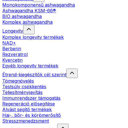
Monokomponensű ashwagandha
Ashwagandha KSM-66®
BIO ashwagandha
Komplex ashwagandha
Longevity
Komplex longevity termékek
NAD+
Berberin
Rezveratrol
Kvercetin
Egyéb longevity termékek
Étrend-kiegészítők cél szerint
Tömegnövelés
Testsúly csökkentés
Teljesítményjavítás
Immunrendszer támogatás
Regeneráció elősegítése
Alvást segítő termékek
Haj-, bőr- és körömerősítő
Stresszmenedzsment