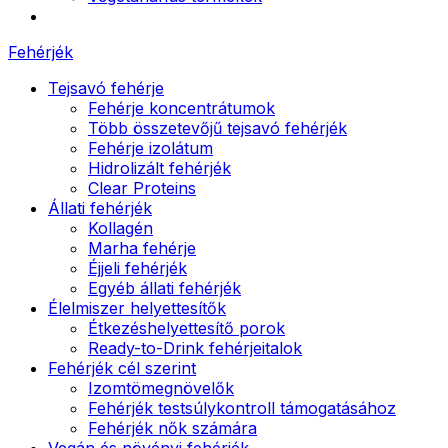
Fehérjék
Tejsavó fehérje
Fehérje koncentrátumok
Több összetevőjű tejsavó fehérjék
Fehérje izolátum
Hidrolizált fehérjék
Clear Proteins
Állati fehérjék
Kollagén
Marha fehérje
Éjjeli fehérjék
Egyéb állati fehérjék
Élelmiszer helyettesítők
Étkezéshelyettesítő porok
Ready-to-Drink fehérjeitalok
Fehérjék cél szerint
Izomtömegnövelők
Fehérjék testsúlykontroll támogatásához
Fehérjék nők számára
Vegán és növényi fehérjék