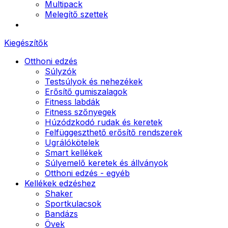
Multipack
Melegítő szettek
Kiegészítők
Otthoni edzés
Súlyzók
Testsúlyok és nehezékek
Erősítő gumiszalagok
Fitness labdák
Fitness szőnyegek
Húzódzkodó rudak és keretek
Felfüggeszthető erősítő rendszerek
Ugrálókötelek
Smart kellékek
Súlyemelő keretek és állványok
Otthoni edzés - egyéb
Kellékek edzéshez
Shaker
Sportkulacsok
Bandázs
Övek