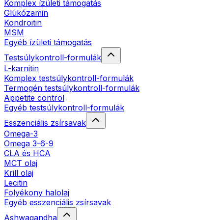
Komplex ízületi támogatás
Glükózamin
Kondroitin
MSM
Egyéb ízületi támogatás
Testsúlykontroll-formulák
L-karnitin
Komplex testsúlykontroll-formulák
Termogén testsúlykontroll-formulák
Appetite control
Egyéb testsúlykontroll-formulák
Esszenciális zsírsavak
Omega-3
Omega 3-6-9
CLA és HCA
MCT olaj
Krill olaj
Lecitin
Folyékony halolaj
Egyéb esszenciális zsírsavak
Ashwagandha