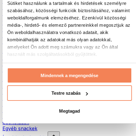
Hús
Sütiket használunk a tartalmak és hirdetések személyre
Hüvelyesek
szabásához, közösségi funkciók biztosításához, valamint
Egyéb fitness élelmiszerek
weboldalforgalmunk elemzéséhez. Ezenkívül közösségi
Vajak
média-, hirdető- és elemező partnereinkkel megosztjuk az
100% Magvajak
Ön weboldalhasználatra vonatkozó adatait, akik
Édes magvajak
kombinálhatják az adatokat más olyan adatokkal,
Fehérjés magvajak
amelyeket Ön adott meg számukra vagy az Ön által
Szuperélelmiszerek
használt más szolgáltatásokból gyűjtöttek.
Zöld szuperélelmiszerek
Rostok
Egyéb szuperélelmiszerek
Mindennek a megengedése
Egészséges nasi
Protein szeletek
Szárított hús
Testre szabás
Szárított gyümölcs
Fehérjés cookies
Fehérjés chipsek és ropik
Megtagad
Energia- és müzliszeletek
Csokoládék
Egyéb snackek