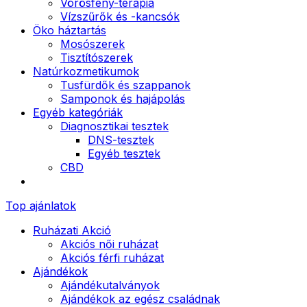
Vörösfény-terápia
Vízszűrők és -kancsók
Öko háztartás
Mosószerek
Tisztítószerek
Natúrkozmetikumok
Tusfürdők és szappanok
Samponok és hajápolás
Egyéb kategóriák
Diagnosztikai tesztek
DNS-tesztek
Egyéb tesztek
CBD
Top ajánlatok
Ruházati Akció
Akciós női ruházat
Akciós férfi ruházat
Ajándékok
Ajándékutalványok
Ajándékok az egész családnak