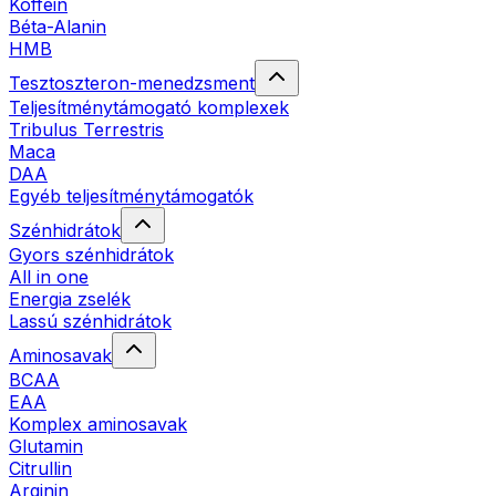
Koffein
Béta-Alanin
HMB
Tesztoszteron-menedzsment
Teljesítménytámogató komplexek
Tribulus Terrestris
Maca
DAA
Egyéb teljesítménytámogatók
Szénhidrátok
Gyors szénhidrátok
All in one
Energia zselék
Lassú szénhidrátok
Aminosavak
BCAA
EAA
Komplex aminosavak
Glutamin
Citrullin
Arginin