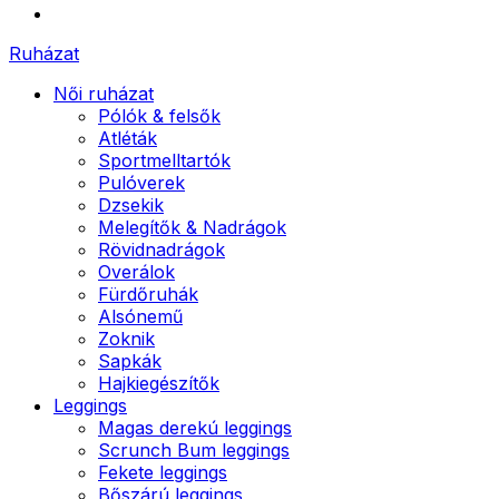
Ruházat
Női ruházat
Pólók & felsők
Atléták
Sportmelltartók
Pulóverek
Dzsekik
Melegítők & Nadrágok
Rövidnadrágok
Overálok
Fürdőruhák
Alsónemű
Zoknik
Sapkák
Hajkiegészítők
Leggings
Magas derekú leggings
Scrunch Bum leggings
Fekete leggings
Bőszárú leggings