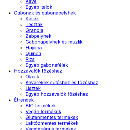
Kávé
Egyéb italok
Gabonák és gabonapelyhek
Kásák
Tészták
Granola
Zabpelyhek
Gabonapelyhek és müzlik
Hajdina
Quinoa
Rizs
Egyéb gabonafélék
Hozzávalók főzéshez
Olajok
Keverékek sütéshez és főzéshez
Lisztek
Egyéb hozzávalók főzéshez
Étrendek
BIO termékek
Vegán termékek
Gluténmentes termékek
Laktózmentes termékek
Vegetáriánus termékek