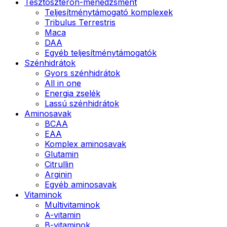
Tesztoszteron-menedzsment
Teljesítménytámogató komplexek
Tribulus Terrestris
Maca
DAA
Egyéb teljesítménytámogatók
Szénhidrátok
Gyors szénhidrátok
All in one
Energia zselék
Lassú szénhidrátok
Aminosavak
BCAA
EAA
Komplex aminosavak
Glutamin
Citrullin
Arginin
Egyéb aminosavak
Vitaminok
Multivitaminok
A-vitamin
B-vitaminok