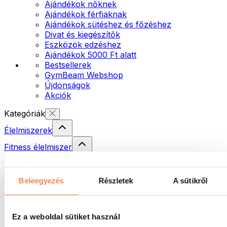
Ajándékok nőknek
Ajándékok férfiaknak
Ajándékok sütéshez és főzéshez
Divat és kiegészítők
Eszközök edzéshez
Ajándékok 5000 Ft alatt
Bestsellerek
GymBeam Webshop
Újdonságok
Akciók
Kategóriák
Élelmiszerek
Fitness élelmiszer
Diófélék
Krémek és paszták
Magvak
Beleegyezés
Részletek
A sütikről
Halak
Készételek
Tojás
Ez a weboldal sütiket használ
Kenyér és pékáru