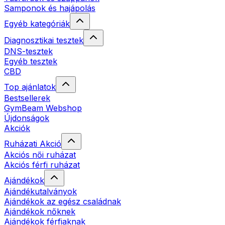
Samponok és hajápolás
Egyéb kategóriák
Diagnosztikai tesztek
DNS-tesztek
Egyéb tesztek
CBD
Top ajánlatok
Bestsellerek
GymBeam Webshop
Újdonságok
Akciók
Ruházati Akció
Akciós női ruházat
Akciós férfi ruházat
Ajándékok
Ajándékutalványok
Ajándékok az egész családnak
Ajándékok nőknek
Ajándékok férfiaknak