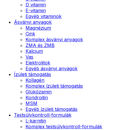
D vitamin
E-vitamin
Egyéb vitaminok
Ásványi anyagok
Magnézium
Cink
Komplex ásványi anyagok
ZMA és ZMB
Kalcium
Vas
Elektrolitok
Egyéb ásványi anyagok
Ízületi támogatás
Kollagén
Komplex ízületi támogatás
Glükózamin
Kondroitin
MSM
Egyéb ízületi támogatás
Testsúlykontroll-formulák
L-karnitin
Komplex testsúlykontroll-formulák