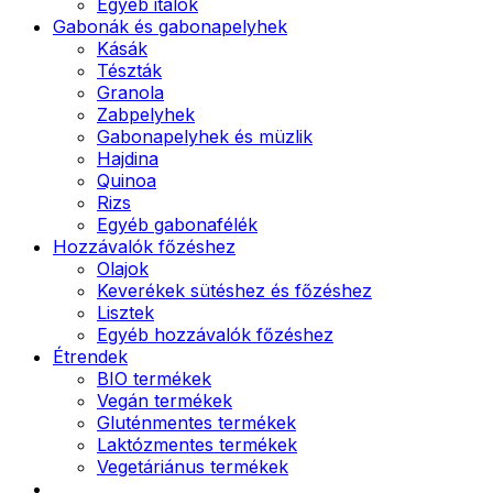
Egyéb italok
Gabonák és gabonapelyhek
Kásák
Tészták
Granola
Zabpelyhek
Gabonapelyhek és müzlik
Hajdina
Quinoa
Rizs
Egyéb gabonafélék
Hozzávalók főzéshez
Olajok
Keverékek sütéshez és főzéshez
Lisztek
Egyéb hozzávalók főzéshez
Étrendek
BIO termékek
Vegán termékek
Gluténmentes termékek
Laktózmentes termékek
Vegetáriánus termékek