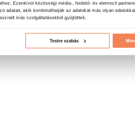
hez. Ezenkívül közösségi média-, hirdető- és elemező partner
zó adatait, akik kombinálhatják az adatokat más olyan adatokka
sznált más szolgáltatásokból gyűjtöttek.
Testre szabás
Min