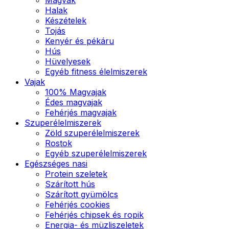
Halak
Készételek
Tojás
Kenyér és pékáru
Hús
Hüvelyesek
Egyéb fitness élelmiszerek
Vajak
100% Magvajak
Édes magvajak
Fehérjés magvajak
Szuperélelmiszerek
Zöld szuperélelmiszerek
Rostok
Egyéb szuperélelmiszerek
Egészséges nasi
Protein szeletek
Szárított hús
Szárított gyümölcs
Fehérjés cookies
Fehérjés chipsek és ropik
Energia- és müzliszeletek