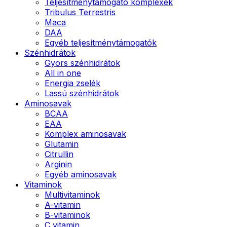
Teljesítménytámogató komplexek
Tribulus Terrestris
Maca
DAA
Egyéb teljesítménytámogatók
Szénhidrátok
Gyors szénhidrátok
All in one
Energia zselék
Lassú szénhidrátok
Aminosavak
BCAA
EAA
Komplex aminosavak
Glutamin
Citrullin
Arginin
Egyéb aminosavak
Vitaminok
Multivitaminok
A-vitamin
B-vitaminok
C vitamin