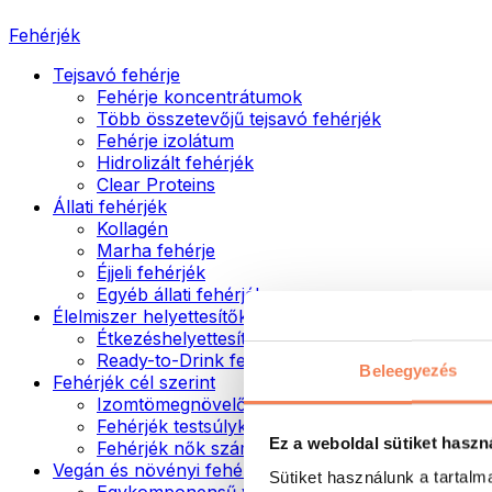
Fehérjék
Tejsavó fehérje
Fehérje koncentrátumok
Több összetevőjű tejsavó fehérjék
Fehérje izolátum
Hidrolizált fehérjék
Clear Proteins
Állati fehérjék
Kollagén
Marha fehérje
Éjjeli fehérjék
Egyéb állati fehérjék
Élelmiszer helyettesítők
Étkezéshelyettesítő porok
Ready-to-Drink fehérjeitalok
Beleegyezés
Fehérjék cél szerint
Izomtömegnövelők
Fehérjék testsúlykontroll támogatásához
Ez a weboldal sütiket haszn
Fehérjék nők számára
Vegán és növényi fehérjék
Sütiket használunk a tartal
Egykomponensű vegán fehérjék