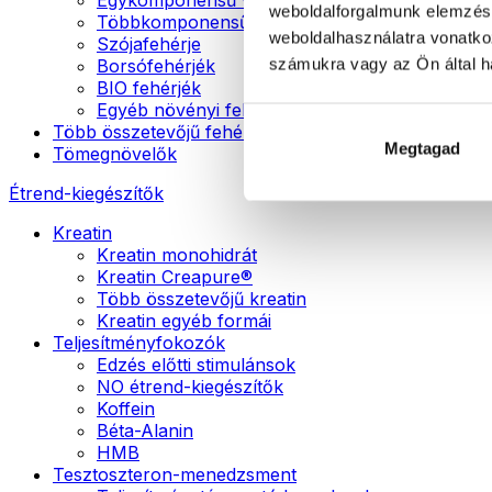
weboldalforgalmunk elemzésé
Többkomponensű vegán fehérjék
weboldalhasználatra vonatko
Szójafehérje
számukra vagy az Ön által ha
Borsófehérjék
BIO fehérjék
Egyéb növényi fehérjék
Több összetevőjű fehérje
Megtagad
Tömegnövelők
Étrend-kiegészítők
Kreatin
Kreatin monohidrát
Kreatin Creapure®
Több összetevőjű kreatin
Kreatin egyéb formái
Teljesítményfokozók
Edzés előtti stimulánsok
NO étrend-kiegészítők
Koffein
Béta-Alanin
HMB
Tesztoszteron-menedzsment