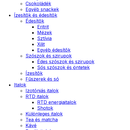
Csokoládék
Egyéb snackek
Ízesítők és édesítők
Édesítők
Eritrit
Mézek
Sztívia
Xilit
Egyéb édesítők
Szószok és szirupok
Édes szószok és szirupok
Sós szószok és öntetek
Ízesítők
Fűszerek és só
Italok
Izotóniás italok
RTD italok
RTD energiaitalok
Shotok
Különleges italok
Tea és matcha
Kávé