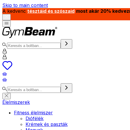
Skip to main content
A kedvenc
tésztáid és szószaid
most akár 20% kedvez
Élelmiszerek
Fitness élelmiszer
Diófélék
Krémek és paszták
Magvak