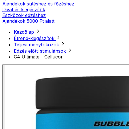
Ajándékok sütéshez és főzéshez
Divat és kiegészítők
Eszközök edzéshez
Ajándékok 5000 Ft alatt
Kezdőlap
Étrend-kiegészítők
Teljesítményfokozók
Edzés előtti stimulánsok
C4 Ultimate - Cellucor