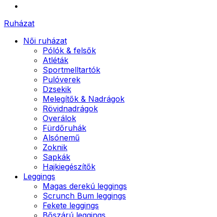
Ruházat
Női ruházat
Pólók & felsők
Atléták
Sportmelltartók
Pulóverek
Dzsekik
Melegítők & Nadrágok
Rövidnadrágok
Overálok
Fürdőruhák
Alsónemű
Zoknik
Sapkák
Hajkiegészítők
Leggings
Magas derekú leggings
Scrunch Bum leggings
Fekete leggings
Bőszárú leggings