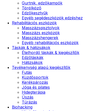
Gurtnik, edzőkampók
Törölköző
Edzőkesztyűk
Egyéb segédeszközök edzéshez
Rehabilitációs eszközök
Masszázspisztolyok
Masszázs eszközök
Masszázshengerek
Egyéb rehabilitációs eszközök
Táskák & hátizsákok
Ételhordó táskák & kiegészítők
Edzőtáskák
Hátizsákok
Tevékenység alapú kiegészítők
Futás
Küzdősportok
Kerékpározás
Jóga és pilates
Hidegterápia
Úszás
Túrázás
Biohacking