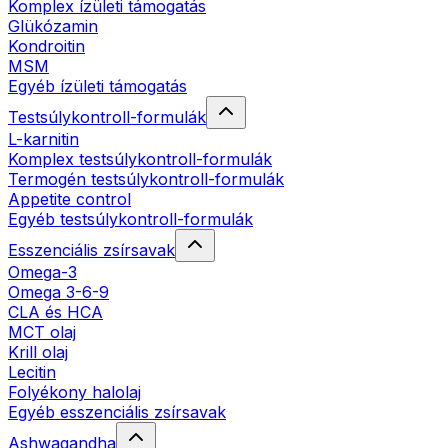
Komplex ízületi támogatás
Glükózamin
Kondroitin
MSM
Egyéb ízületi támogatás
Testsúlykontroll-formulák
L-karnitin
Komplex testsúlykontroll-formulák
Termogén testsúlykontroll-formulák
Appetite control
Egyéb testsúlykontroll-formulák
Esszenciális zsírsavak
Omega-3
Omega 3-6-9
CLA és HCA
MCT olaj
Krill olaj
Lecitin
Folyékony halolaj
Egyéb esszenciális zsírsavak
Ashwagandha