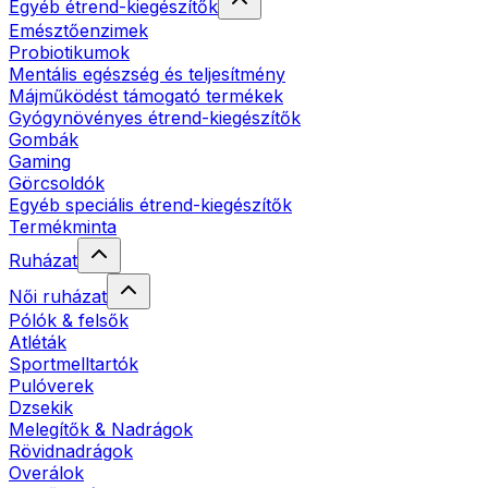
Egyéb étrend-kiegészítők
Emésztőenzimek
Probiotikumok
Mentális egészség és teljesítmény
Májműködést támogató termékek
Gyógynövényes étrend-kiegészítők
Gombák
Gaming
Görcsoldók
Egyéb speciális étrend-kiegészítők
Termékminta
Ruházat
Női ruházat
Pólók & felsők
Atléták
Sportmelltartók
Pulóverek
Dzsekik
Melegítők & Nadrágok
Rövidnadrágok
Overálok