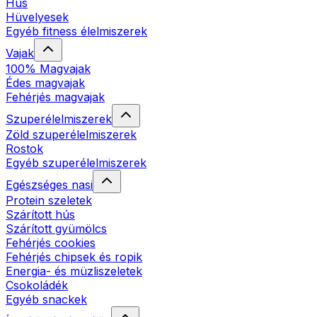
Hús
Hüvelyesek
Egyéb fitness élelmiszerek
Vajak
100% Magvajak
Édes magvajak
Fehérjés magvajak
Szuperélelmiszerek
Zöld szuperélelmiszerek
Rostok
Egyéb szuperélelmiszerek
Egészséges nasi
Protein szeletek
Szárított hús
Szárított gyümölcs
Fehérjés cookies
Fehérjés chipsek és ropik
Energia- és müzliszeletek
Csokoládék
Egyéb snackek