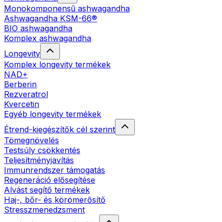
Monokomponensű ashwagandha
Ashwagandha KSM-66®
BIO ashwagandha
Komplex ashwagandha
Longevity
Komplex longevity termékek
NAD+
Berberin
Rezveratrol
Kvercetin
Egyéb longevity termékek
Étrend-kiegészítők cél szerint
Tömegnövelés
Testsúly csökkentés
Teljesítményjavítás
Immunrendszer támogatás
Regeneráció elősegítése
Alvást segítő termékek
Haj-, bőr- és körömerősítő
Stresszmenedzsment