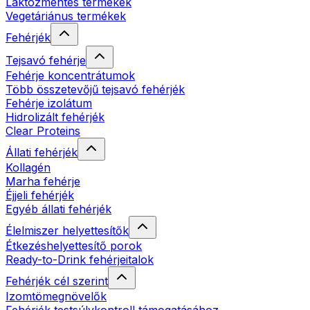
Laktózmentes termékek
Vegetáriánus termékek
Fehérjék
Tejsavó fehérje
Fehérje koncentrátumok
Több összetevőjű tejsavó fehérjék
Fehérje izolátum
Hidrolizált fehérjék
Clear Proteins
Állati fehérjék
Kollagén
Marha fehérje
Éjjeli fehérjék
Egyéb állati fehérjék
Élelmiszer helyettesítők
Étkezéshelyettesítő porok
Ready-to-Drink fehérjeitalok
Fehérjék cél szerint
Izomtömegnövelők