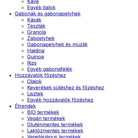
Kávé
Egyéb italok
Gabonák és gabonapelyhek
Kásák
Tészták
Granola
Zabpelyhek
Gabonapelyhek és müzlik
Hajdina
Quinoa
Rizs
Egyéb gabonafélék
Hozzávalók főzéshez
Olajok
Keverékek sütéshez és főzéshez
Lisztek
Egyéb hozzávalók főzéshez
Étrendek
BIO termékek
Vegán termékek
Gluténmentes termékek
Laktózmentes termékek
Vegetáriánus termékek