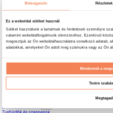
Táskák & hátizsákok
Beleegyezés
Részletek
Ételhordó táskák & kiegészítők
Edzőtáskák
Hátizsákok
Ez a weboldal sütiket használ
Tevékenység alapú kiegészítők
Sütiket használunk a tartalmak és hirdetések személyre sza
Futás
valamint weboldalforgalmunk elemzéséhez. Ezenkívül közöss
Küzdősportok
megosztjuk az Ön weboldalhasználatra vonatkozó adatait, a
Kerékpározás
Jóga és pilates
adatokkal, amelyeket Ön adott meg számukra vagy az Ön álta
Hidegterápia
Úszás
Túrázás
Mindennek a meg
Biohacking
Vörösfény-terápia
Vízszűrők és -kancsók
Testre szabá
Öko háztartás
Mosószerek
Megtagad
Tisztítószerek
Natúrkozmetikumok
Tusfürdők és szappanok