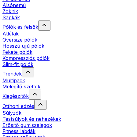
Alsónemű
Zoknik
Sapkák
Pólók és felsők
Atléták
Oversize pólók
Hosszú ujjú pólók
Fekete pólók
Kompressziós pólók
Slim-fit pólók
Trendek
Multipack
Melegítő szettek
Kiegészítők
Otthoni edzés
Súlyzók
Testsúlyok és nehezékek
Erősítő gumiszalagok
Fitness labdák