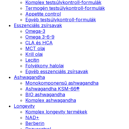
Komplex testsúlykontroll-formulák
Termogén testsúlykontroll-formulák
Appetite control
Egyéb testsúlykontroll-formulák
Esszenciális zsírsavak
Omega-3
Omega 3-6-9
CLA és HCA
MCT olaj
Krill olaj
Lecitin
Folyékony halolaj
Egyéb esszenciális zsírsavak
Ashwagandha
Monokomponensű ashwagandha
Ashwagandha KSM-66®
BIO ashwagandha
Komplex ashwagandha
Longevity
Komplex longevity termékek
NAD+
Berberin
Rezveratrol