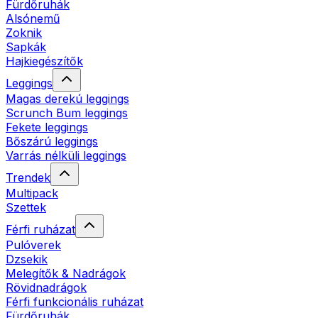
Fürdőruhák
Alsónemű
Zoknik
Sapkák
Hajkiegészítők
Leggings
Magas derekú leggings
Scrunch Bum leggings
Fekete leggings
Bőszárú leggings
Varrás nélküli leggings
Trendek
Multipack
Szettek
Férfi ruházat
Pulóverek
Dzsekik
Melegítők & Nadrágok
Rövidnadrágok
Férfi funkcionális ruházat
Fürdőruhák