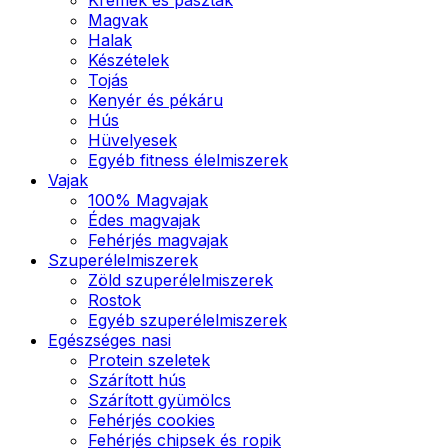
Magvak
Halak
Készételek
Tojás
Kenyér és pékáru
Hús
Hüvelyesek
Egyéb fitness élelmiszerek
Vajak
100% Magvajak
Édes magvajak
Fehérjés magvajak
Szuperélelmiszerek
Zöld szuperélelmiszerek
Rostok
Egyéb szuperélelmiszerek
Egészséges nasi
Protein szeletek
Szárított hús
Szárított gyümölcs
Fehérjés cookies
Fehérjés chipsek és ropik