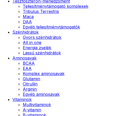
Tesztoszteron-menedzsment
Teljesítménytámogató komplexek
Tribulus Terrestris
Maca
DAA
Egyéb teljesítménytámogatók
Szénhidrátok
Gyors szénhidrátok
All in one
Energia zselék
Lassú szénhidrátok
Aminosavak
BCAA
EAA
Komplex aminosavak
Glutamin
Citrullin
Arginin
Egyéb aminosavak
Vitaminok
Multivitaminok
A-vitamin
B-vitaminok