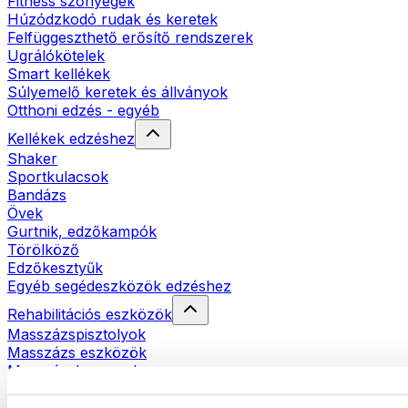
Fitness szőnyegek
Húzódzkodó rudak és keretek
Felfüggeszthető erősítő rendszerek
Ugrálókötelek
Smart kellékek
Súlyemelő keretek és állványok
Otthoni edzés - egyéb
Kellékek edzéshez
Shaker
Sportkulacsok
Bandázs
Övek
Gurtnik, edzőkampók
Törölköző
Edzőkesztyűk
Egyéb segédeszközök edzéshez
Rehabilitációs eszközök
Masszázspisztolyok
Masszázs eszközök
Masszázshengerek
Egyéb rehabilitációs eszközök