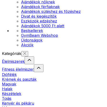
Ajándékok nőknek
Ajándékok férfiaknak
Ajándékok sütéshez és főzéshez
Divat és kiegészítők
Eszközök edzéshez
Ajándékok 5000 Ft alatt
Bestsellerek
GymBeam Webshop
Újdonságok
Akciók
Kategóriák
Élelmiszerek
Fitness élelmiszer
Diófélék
Krémek és paszták
Magvak
Halak
Készételek
Tojás
Kenyér és pékáru