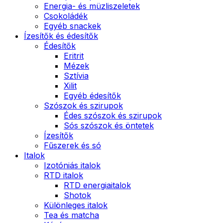
Energia- és müzliszeletek
Csokoládék
Egyéb snackek
Ízesítők és édesítők
Édesítők
Eritrit
Mézek
Sztívia
Xilit
Egyéb édesítők
Szószok és szirupok
Édes szószok és szirupok
Sós szószok és öntetek
Ízesítők
Fűszerek és só
Italok
Izotóniás italok
RTD italok
RTD energiaitalok
Shotok
Különleges italok
Tea és matcha