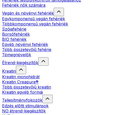
Fehérjék testsúlykontroll támogatásához
Fehérjék nők számára
Vegán és növényi fehérjék
Egykomponensű vegán fehérjék
Többkomponensű vegán fehérjék
Szójafehérje
Borsófehérjék
BIO fehérjék
Egyéb növényi fehérjék
Több összetevőjű fehérje
Tömegnövelők
Étrend-kiegészítők
Kreatin
Kreatin monohidrát
Kreatin Creapure®
Több összetevőjű kreatin
Kreatin egyéb formái
Teljesítményfokozók
Edzés előtti stimulánsok
NO étrend-kiegészítők