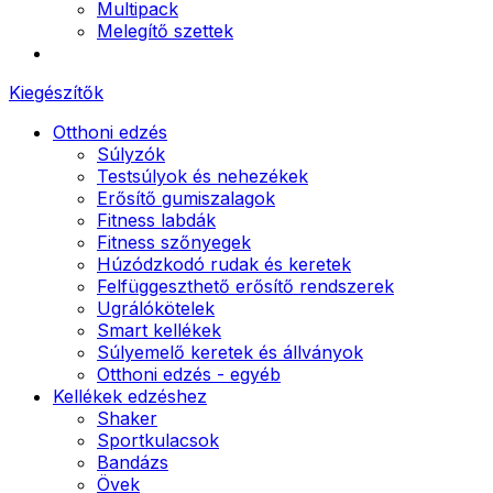
Multipack
Melegítő szettek
Kiegészítők
Otthoni edzés
Súlyzók
Testsúlyok és nehezékek
Erősítő gumiszalagok
Fitness labdák
Fitness szőnyegek
Húzódzkodó rudak és keretek
Felfüggeszthető erősítő rendszerek
Ugrálókötelek
Smart kellékek
Súlyemelő keretek és állványok
Otthoni edzés - egyéb
Kellékek edzéshez
Shaker
Sportkulacsok
Bandázs
Övek