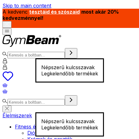
Skip to main content
A kedvenc
tésztáid és szószaid
most akár 20%
kedvezménnyel!
Népszerű kulcsszavak
Legkelendőbb termékek
Élelmiszerek
Népszerű kulcsszavak
Fitness élelmiszer
Legkelendőbb termékek
Diófélék
Krémek és paszták