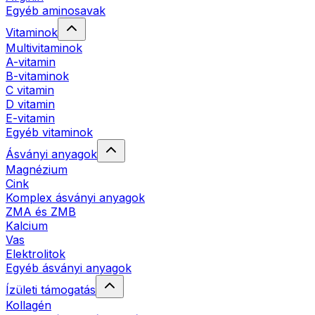
Egyéb aminosavak
Vitaminok
Multivitaminok
A-vitamin
B-vitaminok
C vitamin
D vitamin
E-vitamin
Egyéb vitaminok
Ásványi anyagok
Magnézium
Cink
Komplex ásványi anyagok
ZMA és ZMB
Kalcium
Vas
Elektrolitok
Egyéb ásványi anyagok
Ízületi támogatás
Kollagén