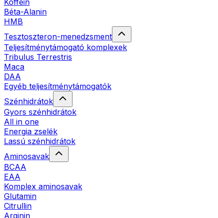
Koffein
Béta-Alanin
HMB
Tesztoszteron-menedzsment
Teljesítménytámogató komplexek
Tribulus Terrestris
Maca
DAA
Egyéb teljesítménytámogatók
Szénhidrátok
Gyors szénhidrátok
All in one
Energia zselék
Lassú szénhidrátok
Aminosavak
BCAA
EAA
Komplex aminosavak
Glutamin
Citrullin
Arginin