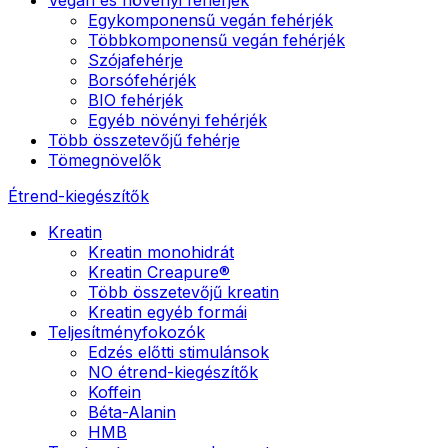
Egykomponensű vegán fehérjék
Többkomponensű vegán fehérjék
Szójafehérje
Borsófehérjék
BIO fehérjék
Egyéb növényi fehérjék
Több összetevőjű fehérje
Tömegnövelők
Étrend-kiegészítők
Kreatin
Kreatin monohidrát
Kreatin Creapure®
Több összetevőjű kreatin
Kreatin egyéb formái
Teljesítményfokozók
Edzés előtti stimulánsok
NO étrend-kiegészítők
Koffein
Béta-Alanin
HMB