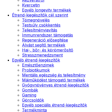
Kvercetin
Egyéb longevity termékek
Étrend-kiegészítők cél szerint
Tömegnövelés
Testsúly csökkentés
Teljesítményjavítás
Immunrendszer támogatás
Regeneráció elősegítése
Alvást segítő termékek
Haj-, bőr- és körömerősítő
Stresszmenedzsment
Egyéb étrend-kiegészítők
Emésztőenzimek
Probiotikumok
Mentális egészség és teljesítmény
Májműködést támogató termékek
Gyógynövényes étrend-kiegészítők
Gombák
Gaming
Görcsoldók
Egyéb speciális étrend-kiegészítők
Termékminta