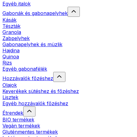
Egyéb italok
Gabonák és gabonapelyhek
Kásák
Tészták
Granola
Zabpelyhek
Gabonapelyhek és müzlik
Hajdina
Quinoa
Rizs
Egyéb gabonafélék
Hozzávalók főzéshez
Olajok
Keverékek sütéshez és főzéshez
Lisztek
Egyéb hozzávalók főzéshez
Étrendek
BIO termékek
Vegán termékek
Gluténmentes termékek