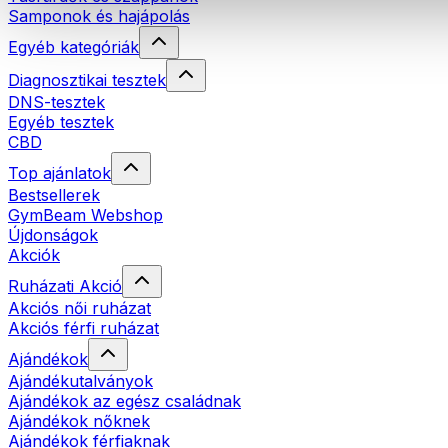
Samponok és hajápolás
Egyéb kategóriák
Diagnosztikai tesztek
DNS-tesztek
Egyéb tesztek
CBD
Top ajánlatok
Bestsellerek
GymBeam Webshop
Újdonságok
Akciók
Ruházati Akció
Akciós női ruházat
Akciós férfi ruházat
Ajándékok
Ajándékutalványok
Ajándékok az egész családnak
Ajándékok nőknek
Ajándékok férfiaknak