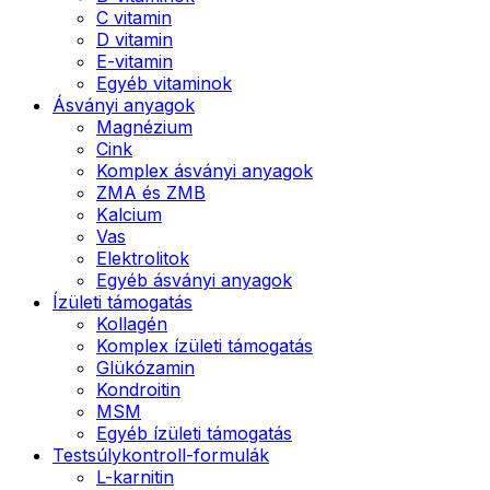
C vitamin
D vitamin
E-vitamin
Egyéb vitaminok
Ásványi anyagok
Magnézium
Cink
Komplex ásványi anyagok
ZMA és ZMB
Kalcium
Vas
Elektrolitok
Egyéb ásványi anyagok
Ízületi támogatás
Kollagén
Komplex ízületi támogatás
Glükózamin
Kondroitin
MSM
Egyéb ízületi támogatás
Testsúlykontroll-formulák
L-karnitin