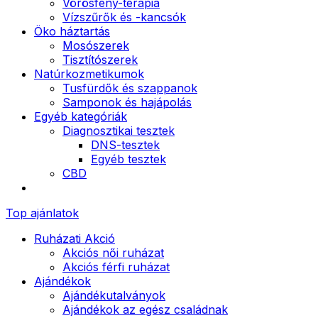
Vörösfény-terápia
Vízszűrők és -kancsók
Öko háztartás
Mosószerek
Tisztítószerek
Natúrkozmetikumok
Tusfürdők és szappanok
Samponok és hajápolás
Egyéb kategóriák
Diagnosztikai tesztek
DNS-tesztek
Egyéb tesztek
CBD
Top ajánlatok
Ruházati Akció
Akciós női ruházat
Akciós férfi ruházat
Ajándékok
Ajándékutalványok
Ajándékok az egész családnak