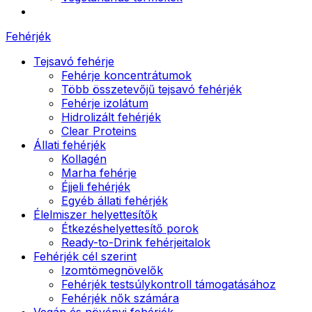
Fehérjék
Tejsavó fehérje
Fehérje koncentrátumok
Több összetevőjű tejsavó fehérjék
Fehérje izolátum
Hidrolizált fehérjék
Clear Proteins
Állati fehérjék
Kollagén
Marha fehérje
Éjjeli fehérjék
Egyéb állati fehérjék
Élelmiszer helyettesítők
Étkezéshelyettesítő porok
Ready-to-Drink fehérjeitalok
Fehérjék cél szerint
Izomtömegnövelők
Fehérjék testsúlykontroll támogatásához
Fehérjék nők számára
Vegán és növényi fehérjék