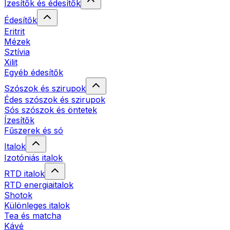
Ízesítők és édesítők
Édesítők
Eritrit
Mézek
Sztívia
Xilit
Egyéb édesítők
Szószok és szirupok
Édes szószok és szirupok
Sós szószok és öntetek
Ízesítők
Fűszerek és só
Italok
Izotóniás italok
RTD italok
RTD energiaitalok
Shotok
Különleges italok
Tea és matcha
Kávé