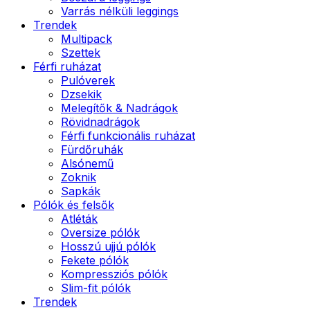
Varrás nélküli leggings
Trendek
Multipack
Szettek
Férfi ruházat
Pulóverek
Dzsekik
Melegítők & Nadrágok
Rövidnadrágok
Férfi funkcionális ruházat
Fürdőruhák
Alsónemű
Zoknik
Sapkák
Pólók és felsők
Atléták
Oversize pólók
Hosszú ujjú pólók
Fekete pólók
Kompressziós pólók
Slim-fit pólók
Trendek